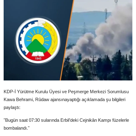
Video
Yazarlar
Arşiv
İletişim
Türkçe
Kurdi
KDP-İ Yürütme Kurulu Üyesi ve Peşmerge Merkezi Sorumlusu
Kawa Behrami, Rûdaw ajansınayaptığı açıklamada şu bilgileri
paylaştı:
"Bugün saat 07:30 sularında Erbil’deki Cejnikân Kampı füzelerle
bombalandı."