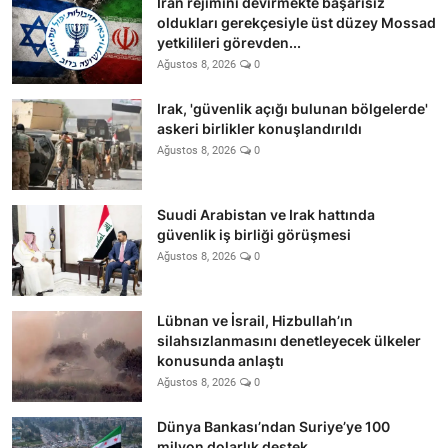
İran rejimini devirmekte başarısız
oldukları gerekçesiyle üst düzey Mossad
yetkilileri görevden...
Ağustos 8, 2026
0
Irak, 'güvenlik açığı bulunan bölgelerde'
askeri birlikler konuşlandırıldı
Ağustos 8, 2026
0
Suudi Arabistan ve Irak hattında
güvenlik iş birliği görüşmesi
Ağustos 8, 2026
0
Lübnan ve İsrail, Hizbullah’ın
silahsızlanmasını denetleyecek ülkeler
konusunda anlaştı
Ağustos 8, 2026
0
Dünya Bankası’ndan Suriye’ye 100
milyon dolarlık destek