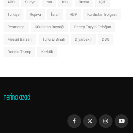
ABD
Suriye
İran
Irak
Rusya
IŞİD
Türkiye
Rojava
İsrail
HDP
Kürdistan Bölgesi
Peşmerge
Kürdistan Bayrağı
Recep Tayyip Erdoğan
Mesud Barzani
Türki El Binali
Diyarbakır
DSG
Donald Trump
Kerkük