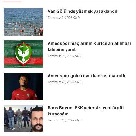
Van Gölü'nde yüzmek yasaklandı!
Temmuz 9, 2026
0
Amedspor maçlarının Kürtçe anlatılması
talebine yanıt
Temmuz 30, 2026
0
Amedspor golcü ismi kadrosuna kattı
Temmuz 28, 2026
0
Barış Boyun: PKK yetersiz, yeni örgüt
kuracağız
Temmuz 15, 2026
0