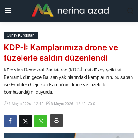
Kurdistan
Güney Kürdistan
KDP-İ: Kamplarımıza drone ve
Bölgeler
füzelerle saldırı düzenlendi
Yaşam
Kürdistan Demokrat Partisi-İran (KDP-İ) üst düzey yetkilisi
Behrami, dün gece Balisan yakınlarındaki kamplarının, bu sabah
Güncel
ise Erbil'deki Cejnikân Kampı'nın drone ve füzelerle
bombalandığını duyurdu.
Analiz
8 Mayıs 2026 - 12:42
8 Mayıs 2026 - 12:42
0
Makaleler
Galeri