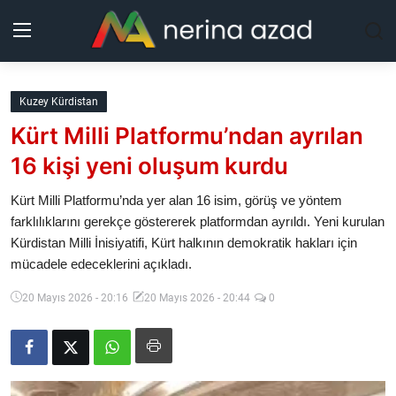
Kurdistan
Kuzey Kürdistan
Kürt Milli Platformu’ndan ayrılan
Bölgeler
16 kişi yeni oluşum kurdu
Yaşam
Kürt Milli Platformu’nda yer alan 16 isim, görüş ve yöntem
farklılıklarını gerekçe göstererek platformdan ayrıldı. Yeni kurulan
Güncel
Kürdistan Milli İnisiyatifi, Kürt halkının demokratik hakları için
mücadele edeceklerini açıkladı.
Analiz
20 Mayıs 2026 - 20:16
20 Mayıs 2026 - 20:44
0
Makaleler
Galeri