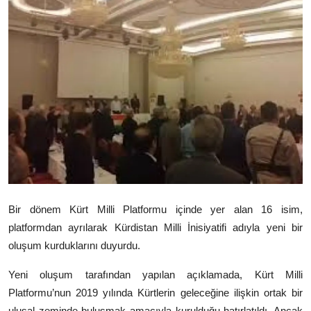
Video
Yazarlar
Arşiv
İletişim
Türkçe
Kurdi
Bir dönem
Kürt Milli Platformu
içinde yer alan 16 isim,
platformdan ayrılarak
Kürdistan Milli İnisiyatifi
adıyla yeni bir
oluşum kurduklarını duyurdu.
Yeni oluşum tarafından yapılan açıklamada, Kürt Milli
Platformu’nun 2019 yılında Kürtlerin geleceğine ilişkin ortak bir
ulusal zeminde buluşmak amacıyla kurulduğu hatırlatıldı. Ancak