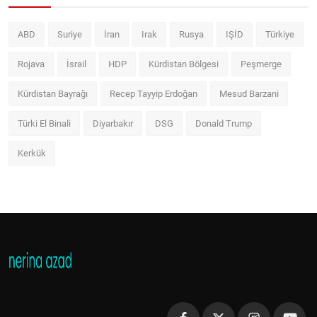
ABD
Suriye
İran
Irak
Rusya
IŞİD
Türkiye
Rojava
İsrail
HDP
Kürdistan Bölgesi
Peşmerge
Kürdistan Bayrağı
Recep Tayyip Erdoğan
Mesud Barzani
Türki El Binali
Diyarbakır
DSG
Donald Trump
Kerkük