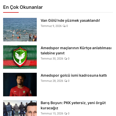
En Çok Okunanlar
Van Gölü'nde yüzmek yasaklandı!
Temmuz 9, 2026
0
Amedspor maçlarının Kürtçe anlatılması
talebine yanıt
Temmuz 30, 2026
0
Amedspor golcü ismi kadrosuna kattı
Temmuz 28, 2026
0
Barış Boyun: PKK yetersiz, yeni örgüt
kuracağız
Temmuz 15, 2026
0