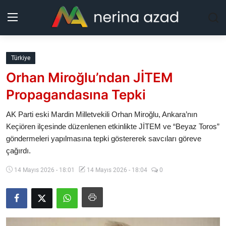
Kurdistan
Türkiye
Orhan Miroğlu’ndan JİTEM
Bölgeler
Propagandasına Tepki
Yaşam
AK Parti eski Mardin Milletvekili Orhan Miroğlu, Ankara’nın
Keçiören ilçesinde düzenlenen etkinlikte JİTEM ve “Beyaz Toros”
Güncel
göndermeleri yapılmasına tepki göstererek savcıları göreve
çağırdı.
Analiz
14 Mayıs 2026 - 18:01
14 Mayıs 2026 - 18:04
0
Makaleler
Galeri