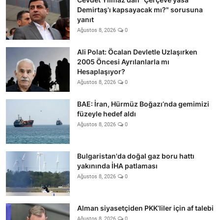
Demirtaş'ı kapsayacak mı?" sorusuna
yanıt
Ağustos 8, 2026
0
Ali Polat: Öcalan Devletle Uzlaşırken
2005 Öncesi Ayrılanlarla mı
Hesaplaşıyor?
Ağustos 8, 2026
0
BAE: İran, Hürmüz Boğazı’nda gemimizi
füzeyle hedef aldı
Ağustos 8, 2026
0
Bulgaristan'da doğal gaz boru hattı
yakınında İHA patlaması
Ağustos 8, 2026
0
Alman siyasetçiden PKK’liler için af talebi
Ağustos 8, 2026
0