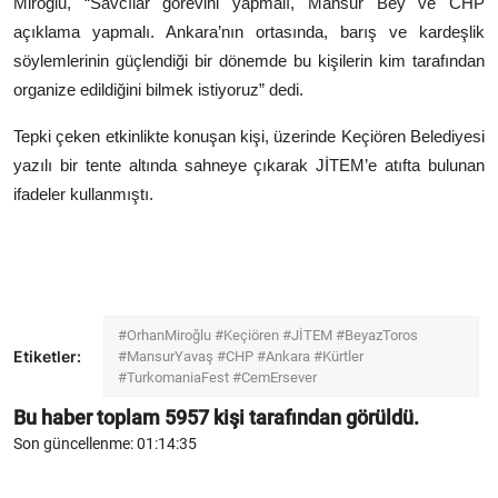
Miroğlu, “Savcılar görevini yapmalı, Mansur Bey ve CHP
açıklama yapmalı. Ankara’nın ortasında, barış ve kardeşlik
söylemlerinin güçlendiği bir dönemde bu kişilerin kim tarafından
organize edildiğini bilmek istiyoruz” dedi.
Tepki çeken etkinlikte konuşan kişi, üzerinde
Keçiören Belediyesi
yazılı bir tente altında sahneye çıkarak JİTEM’e atıfta bulunan
ifadeler kullanmıştı.
#OrhanMiroğlu #Keçiören #JİTEM #BeyazToros
Etiketler:
#MansurYavaş #CHP #Ankara #Kürtler
#TurkomaniaFest #CemErsever
Bu haber toplam
5957
kişi tarafından görüldü.
Son güncellenme: 01:14:35