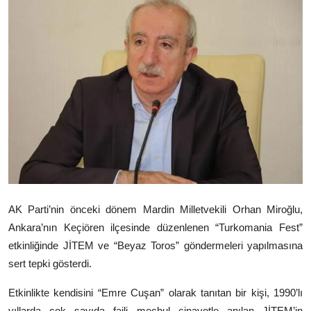
Video
Yazarlar
Arşiv
İletişim
Türkçe
Kurdi
AK Parti’nin önceki dönem Mardin Milletvekili
Orhan Miroğlu
,
Ankara’nın
Keçiören
ilçesinde düzenlenen “Turkomania Fest”
etkinliğinde JİTEM ve “Beyaz Toros” göndermeleri yapılmasına
sert tepki gösterdi.
Etkinlikte kendisini “Emre Cuşan” olarak tanıtan bir kişi, 1990’lı
yıllarda çok sayıda faili meçhul cinayetle anılan JİTEM’in