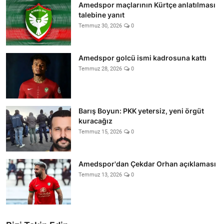
Amedspor maçlarının Kürtçe anlatılması
talebine yanıt
Temmuz 30, 2026
0
Amedspor golcü ismi kadrosuna kattı
Temmuz 28, 2026
0
Barış Boyun: PKK yetersiz, yeni örgüt
kuracağız
Temmuz 15, 2026
0
Amedspor'dan Çekdar Orhan açıklaması
Temmuz 13, 2026
0