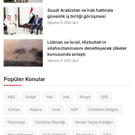
Suudi Arabistan ve Irak hattında
güvenlik iş birliği görüşmesi
Ağustos 8, 2026
0
Lübnan ve İsrail, Hizbullah’ın
silahsızlanmasını denetleyecek ülkeler
konusunda anlaştı
Ağustos 8, 2026
0
Popüler Konular
ABD
Suriye
İran
Irak
Rusya
IŞİD
Türkiye
Rojava
İsrail
HDP
Kürdistan Bölgesi
Peşmerge
Kürdistan Bayrağı
Recep Tayyip Erdoğan
Mesud Barzani
Türki El Binali
Diyarbakır
DSG