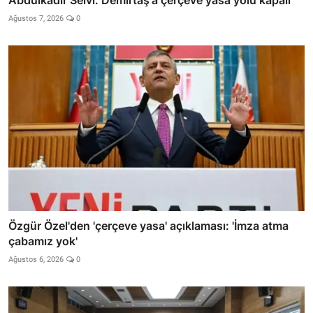
Abdulkadir Selvi: Demirtaş'a çerçeve yasa yolu kapalı
Ağustos 7, 2026
0
Özgür Özel'den 'çerçeve yasa' açıklaması: 'İmza atma
çabamız yok'
Ağustos 6, 2026
0