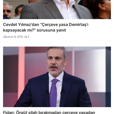
Cevdet Yılmaz'dan "Çerçeve yasa Demirtaş'ı
kapsayacak mı?" sorusuna yanıt
Ağustos 8, 2026
0
Fidan: Örgüt silah bırakmadan çerçeve yasadan