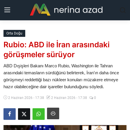
Kurdistan
Orta Doğu
Rubio: ABD ile İran arasındaki
Bölgeler
görüşmeler sürüyor
Yaşam
ABD Dışişleri Bakanı Marco Rubio, Washington ile Tahran
arasındaki temasların sürdüğünü belirterek, İran’ın daha önce
Güncel
görüşmeyi reddettiği bazı nükleer konuları müzakere etmeye
hazır olabileceğine dair işaretler bulunduğunu söyledi.
Analiz
2 Haziran 2026 - 17:38
2 Haziran 2026 - 17:38
0
Makaleler
Galeri