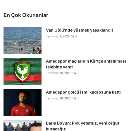
En Çok Okunanlar
Van Gölü'nde yüzmek yasaklandı!
Temmuz 9, 2026
0
Amedspor maçlarının Kürtçe anlatılması
talebine yanıt
Temmuz 30, 2026
0
Amedspor golcü ismi kadrosuna kattı
Temmuz 28, 2026
0
Barış Boyun: PKK yetersiz, yeni örgüt
kuracağız