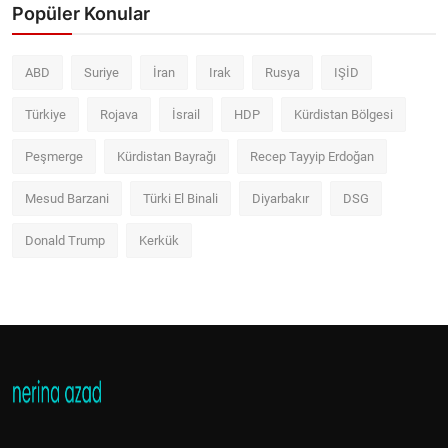
Popüler Konular
ABD
Suriye
İran
Irak
Rusya
IŞİD
Türkiye
Rojava
İsrail
HDP
Kürdistan Bölgesi
Peşmerge
Kürdistan Bayrağı
Recep Tayyip Erdoğan
Mesud Barzani
Türki El Binali
Diyarbakır
DSG
Donald Trump
Kerkük