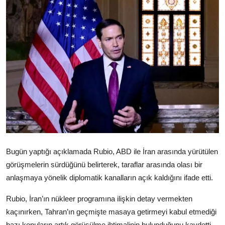
Video
Yazarlar
Arşiv
İletişim
Türkçe
Kurdi
Bugün yaptığı açıklamada Rubio, ABD ile İran arasında yürütülen
görüşmelerin sürdüğünü belirterek, taraflar arasında olası bir
anlaşmaya yönelik diplomatik kanalların açık kaldığını ifade etti.
Rubio, İran’ın nükleer programına ilişkin detay vermekten
kaçınırken, Tahran’ın geçmişte masaya getirmeyi kabul etmediği
bazı konuların artık görüşülme ihtimalinin bulunduğunu kaydetti.