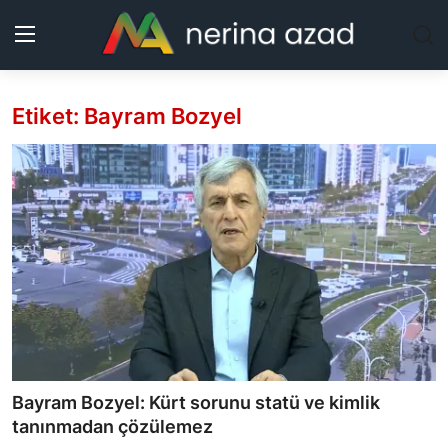
Etiket: Bayram Bozyel
Kurdistan
Bölgeler
Yaşam
Güncel
Analiz
Makaleler
Bayram Bozyel: Kürt sorunu statü ve kimlik
Galeri
tanınmadan çözülemez