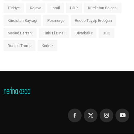
Türkiye
Rojava
İsrail
HDP
Kürdistan Bölgesi
Kürdistan Bayrağı
Peşmerge
Recep Tayyip Erdoğan
Mesud Barzani
Türki El Binali
Diyarbakır
DSG
Donald Trump
Kerkük