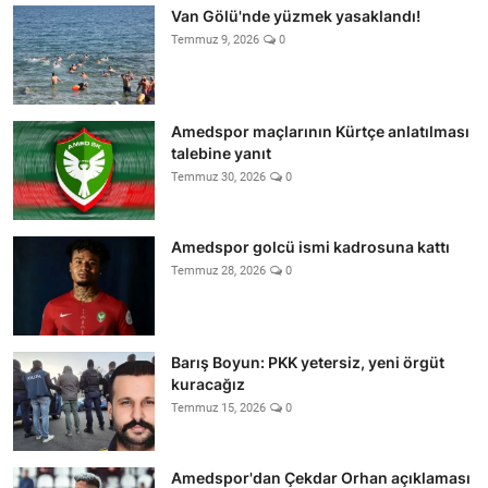
Van Gölü'nde yüzmek yasaklandı!
Temmuz 9, 2026
0
Amedspor maçlarının Kürtçe anlatılması
talebine yanıt
Temmuz 30, 2026
0
Amedspor golcü ismi kadrosuna kattı
Temmuz 28, 2026
0
Barış Boyun: PKK yetersiz, yeni örgüt
kuracağız
Temmuz 15, 2026
0
Amedspor'dan Çekdar Orhan açıklaması