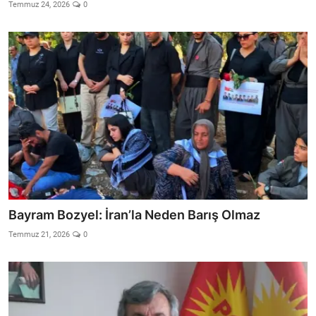
Video
Temmuz 24, 2026
0
Yazarlar
Arşiv
İletişim
Türkçe
Kurdi
Bayram Bozyel: İran’la Neden Barış Olmaz
Temmuz 21, 2026
0