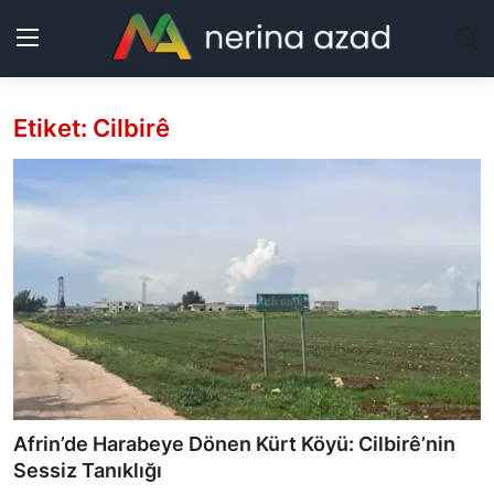
Etiket: Cilbirê
Kurdistan
Bölgeler
Yaşam
Güncel
Analiz
Makaleler
Afrin’de Harabeye Dönen Kürt Köyü: Cilbirê’nin
Galeri
Sessiz Tanıklığı