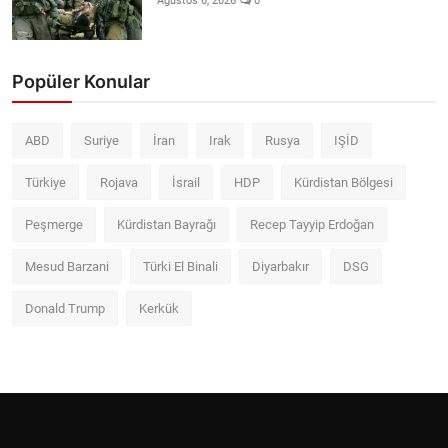
Ağustos 6, 2026
0
Popüler Konular
ABD
Suriye
İran
Irak
Rusya
IŞİD
Türkiye
Rojava
İsrail
HDP
Kürdistan Bölgesi
Peşmerge
Kürdistan Bayrağı
Recep Tayyip Erdoğan
Mesud Barzani
Türki El Binali
Diyarbakır
DSG
Donald Trump
Kerkük