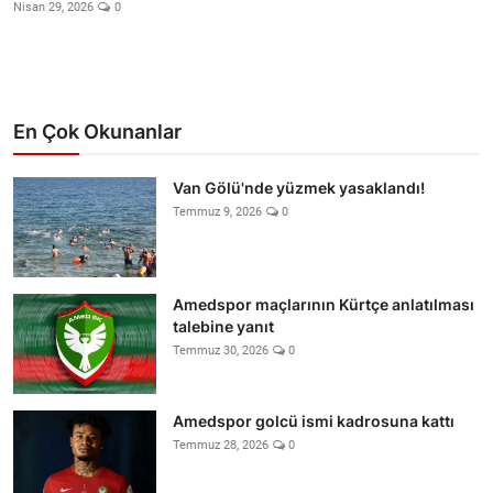
Video
Nisan 29, 2026
0
Yazarlar
Arşiv
En Çok Okunanlar
İletişim
Van Gölü'nde yüzmek yasaklandı!
Temmuz 9, 2026
0
Türkçe
Kurdi
Amedspor maçlarının Kürtçe anlatılması
talebine yanıt
Temmuz 30, 2026
0
Amedspor golcü ismi kadrosuna kattı
Temmuz 28, 2026
0