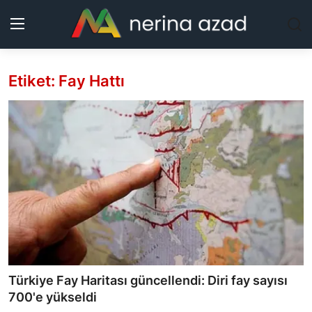
Etiket: Fay Hattı
Kurdistan
Bölgeler
Yaşam
Güncel
Analiz
Makaleler
Türkiye Fay Haritası güncellendi: Diri fay sayısı
Galeri
700'e yükseldi