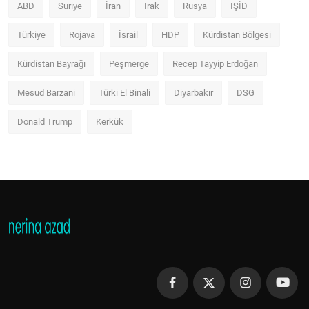
ABD
Suriye
İran
Irak
Rusya
IŞİD
Türkiye
Rojava
İsrail
HDP
Kürdistan Bölgesi
Kürdistan Bayrağı
Peşmerge
Recep Tayyip Erdoğan
Mesud Barzani
Türki El Binali
Diyarbakır
DSG
Donald Trump
Kerkük