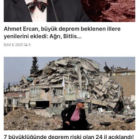
Ahmet Ercan, büyük deprem beklenen illere
yenilerini ekledi: Ağrı, Bitlis...
Eylül 8, 2023
0
7 büyüklüğünde deprem riski olan 24 il açıklandı!