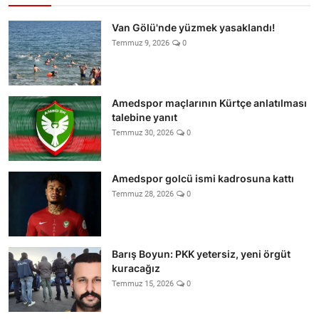
Van Gölü'nde yüzmek yasaklandı!
Temmuz 9, 2026
0
Amedspor maçlarının Kürtçe anlatılması
talebine yanıt
Temmuz 30, 2026
0
Amedspor golcü ismi kadrosuna kattı
Temmuz 28, 2026
0
Barış Boyun: PKK yetersiz, yeni örgüt
kuracağız
Temmuz 15, 2026
0