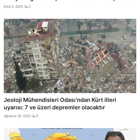
Eylül 6, 2023
0
Jeoloji Mühendisleri Odası'ndan Kürt illeri
uyarısı: 7 ve üzeri depremler olacaktır
Ağustos 30, 2023
0