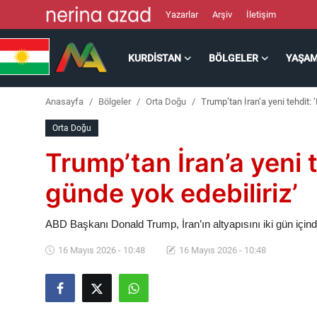
Yazarlar
Arşiv
İletişim
KURDISTAN
BÖLGELER
YAŞA
Kurdistan
Anasayfa
Bölgeler
Orta Doğu
Trump’tan İran’a yeni tehdit: ‘
Bölgeler
Orta Doğu
Yaşam
Trump’tan İran’a yeni t
Güncel
günde yok edebiliriz’
Analiz
ABD Başkanı Donald Trump, İran’ın altyapısını iki gün içind
16 Mayıs 2026 - 10:48
16 Mayıs 2026 - 10:48
Makaleler
Galeri