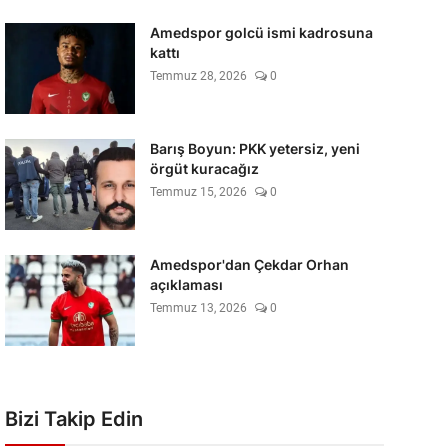
Amedspor golcü ismi kadrosuna
kattı
Temmuz 28, 2026
0
Barış Boyun: PKK yetersiz, yeni
örgüt kuracağız
Temmuz 15, 2026
0
Amedspor'dan Çekdar Orhan
açıklaması
Temmuz 13, 2026
0
Bizi Takip Edin