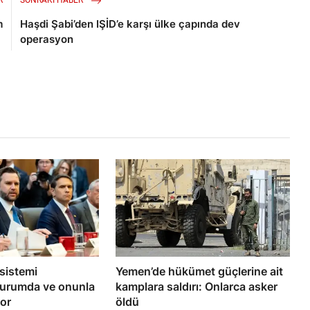
R
SONRAKI HABER
m
Haşdi Şabi’den IŞİD’e karşı ülke çapında dev
operasyon
 sistemi
Yemen’de hükümet güçlerine ait
durumda ve onunla
kamplara saldırı: Onlarca asker
or
öldü