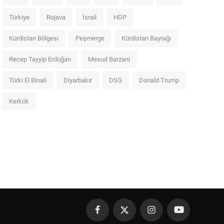
Türkiye
Rojava
İsrail
HDP
Kürdistan Bölgesi
Peşmerge
Kürdistan Bayrağı
Recep Tayyip Erdoğan
Mesud Barzani
Türki El Binali
Diyarbakır
DSG
Donald Trump
Kerkük