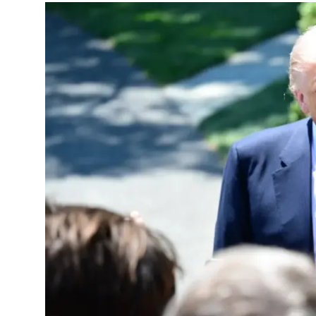
Video
Yazarlar
Arşiv
İletişim
Türkçe
Kurdi