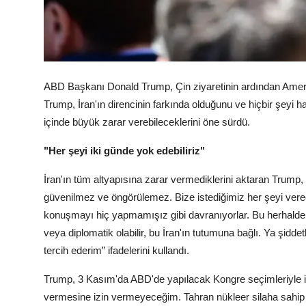
ABD Başkanı Donald Trump, Çin ziyaretinin ardından Ameri
Trump, İran'ın direncinin farkında olduğunu ve hiçbir şeyi h
içinde büyük zarar verebileceklerini öne sürdü.
"Her şeyi iki günde yok edebiliriz"
İran'ın tüm altyapısına zarar vermediklerini aktaran Trump,
güvenilmez ve öngörülemez. Bize istediğimiz her şeyi verec
konuşmayı hiç yapmamışız gibi davranıyorlar. Bu herhalde 
veya diplomatik olabilir, bu İran'ın tutumuna bağlı. Ya şidd
tercih ederim” ifadelerini kullandı.
Trump, 3 Kasım'da ABD'de yapılacak Kongre seçimleriyle ilg
vermesine izin vermeyeceğim. Tahran nükleer silaha sahip 