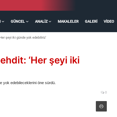
M
GÜNCEL
ANALIZ
MAKALELER
GALERI
VIDEO
Her şeyi iki günde yok edebiliriz’
ehdit: ‘Her şeyi iki
e yok edebileceklerini öne sürdü.
0