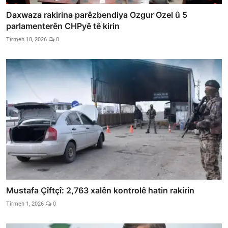
Daxwaza rakirina parêzbendiya Ozgur Ozel û 5
parlamenterên CHPyê tê kirin
Tîrmeh 18, 2026
0
Mustafa Çîftçî: 2,763 xalên kontrolê hatin rakirin
Tîrmeh 1, 2026
0