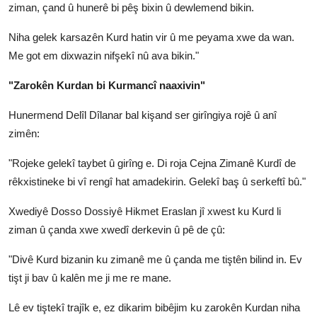
ziman, çand û hunerê bi pêş bixin û dewlemend bikin.
Niha gelek karsazên Kurd hatin vir û me peyama xwe da wan.
Me got em dixwazin nifşekî nû ava bikin."
"Zarokên Kurdan bi Kurmancî naaxivin"
Hunermend Delîl Dîlanar bal kişand ser girîngiya rojê û anî
zimên:
"Rojeke gelekî taybet û girîng e. Di roja Cejna Zimanê Kurdî de
rêkxistineke bi vî rengî hat amadekirin. Gelekî baş û serkeftî bû."
Xwediyê Dosso Dossiyê Hikmet Eraslan jî xwest ku Kurd li
ziman û çanda xwe xwedî derkevin û pê de çû:
"Divê Kurd bizanin ku zimanê me û çanda me tiştên bilind in. Ev
tişt ji bav û kalên me ji me re mane.
Lê ev tiştekî trajîk e, ez dikarim bibêjim ku zarokên Kurdan niha