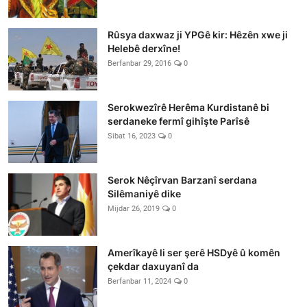
Rûsya daxwaz ji YPGê kir: Hêzên xwe ji
Helebê derxîne!
Berfanbar 29, 2016
0
Serokwezîrê Herêma Kurdistanê bi
serdaneke fermî gihîşte Parîsê
Sibat 16, 2023
0
Serok Nêçîrvan Barzanî serdana
Silêmaniyê dike
Mijdar 26, 2019
0
Amerîkayê li ser şerê HSDyê û komên
çekdar daxuyanî da
Berfanbar 11, 2024
0