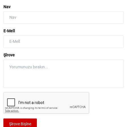
Nav
E-Meîl
Şîrove
Şîrove Bişîne