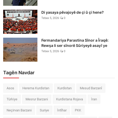
Di yasaya pêvajoyê de çi û çi hene?
Tebax 5, 2026
0
Fermandariya Parastina Sînor a Îraqê:
Rewşa li ser sînorê Sûriyeyê asayî ye
Tebax 5, 2026
0
Tagên Navdar
Asos
Herema Kurdistan
Kurdistan
Mesud Barzanî
Türkiye
Mesrur Barzani
Kurdistana Rojava
İran
Neçirvan Barzani
Suriye
İntîhar
PKK