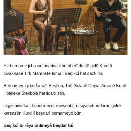
Vidyo
Nivîskar
Arşiv
Têkilî
Türkçe
Kurdi
Ev bername ji bo wefadariya li hemberî dostê gelê Kurd û
civaknasê Tirk Mamoste Îsmaîl Beşîkci hat sazkirin.
Bernameya ji bo Îsmaîl Beşîkci, 15ê Gulanê Cejna Zimanê Kurdî
li otêleke Stenbolê hat lidarxistin.
Li gel nivîskar, hunermend, rewşenbîr û siyasetmedaran gelek
karsazên Kurd jî beşdarî bernameyê bûn.
Beşîkcî bi rêya onlineyê beşdar bû