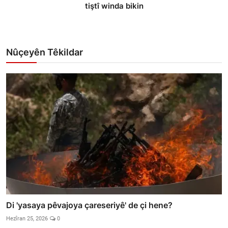
tiştî winda bikin
Nûçeyên Têkildar
Di 'yasaya pêvajoya çareseriyê' de çi hene?
Hezîran 25, 2026
0