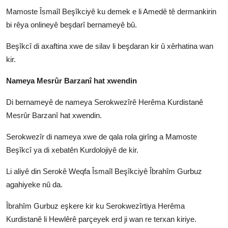
Mamoste Îsmaîl Beşîkciyê ku demek e li Amedê tê dermankirin
bi rêya onlineyê beşdarî bernameyê bû.
Beşîkcî di axaftina xwe de silav li beşdaran kir û xêrhatina wan
kir.
Nameya Mesrûr Barzanî hat xwendin
Di bernameyê de nameya Serokwezîrê Herêma Kurdistanê
Mesrûr Barzanî hat xwendin.
Serokwezîr di nameya xwe de qala rola girîng a Mamoste
Beşîkcî ya di xebatên Kurdolojiyê de kir.
Li aliyê din Serokê Weqfa Îsmaîl Beşîkciyê Îbrahîm Gurbuz
agahiyeke nû da.
Îbrahîm Gurbuz eşkere kir ku Serokwezîrtiya Herêma
Kurdistanê li Hewlêrê parçeyek erd ji wan re terxan kiriye.