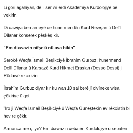
Li gorî agahiyan, dê li ser wî erdî Akademiya Kurdolojiyê bê
vekirin.
Di dawiya bernameyê de hunermendên Kurd Rewşan û Delîl
Dîlanar konserek pêşkêş kir.
"Em dixwazin nifşekî nû ava bikin"
Serokê Weqfa Îsmaîl Beşîkciyê Îbrahîm Gurbuz, hunermend
Delîl Dîlanar û Karsazê Kurd Hikmet Eraslan (Dosso Dossi) ji
Rûdawê re axivîn.
Îbrahîm Gurbuz diyar kir ku wan 10 sal berê jî civîneke wisa
çêkiriye û got:
"Îro jî Weqfa Îsmaîl Beşîkciyê û Weqfa Guneştekîn ev rêkxistin bi
hev re çêkir.
Armanca me çi ye? Em dixwazin xebatên Kurdolojiyê û xebatên