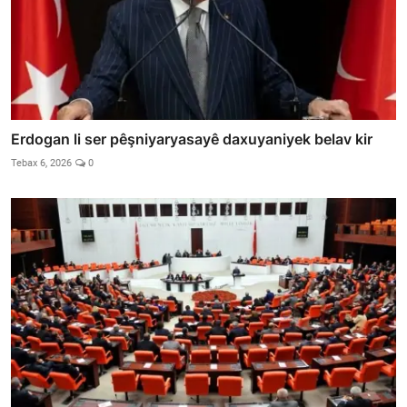
Erdogan li ser pêşniyaryasayê daxuyaniyek belav kir
Tebax 6, 2026
0