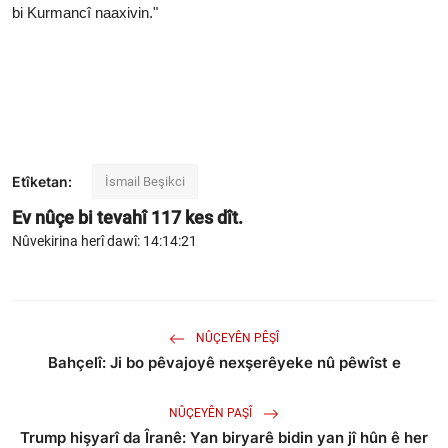
bi Kurmancî naaxivin."
Etîketan:
İsmail Beşikci
Ev nûçe bi tevahî
117
kes dît.
Nûvekirina herî dawî: 14:14:21
NÛÇEYÊN PÊŞÎ
Bahçelî: Ji bo pêvajoyê nexşerêyeke nû pêwîst e
NÛÇEYÊN PAŞÎ
Trump hişyarî da Îranê: Yan biryarê bidin yan jî hûn ê her