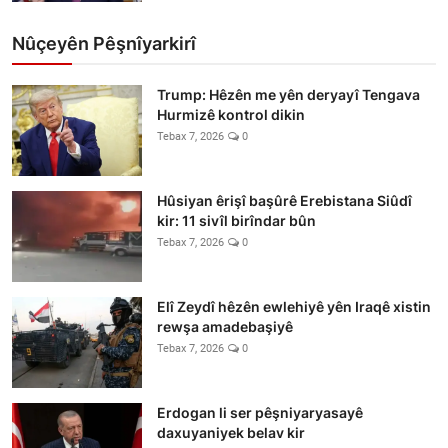
Nûçeyên Pêşnîyarkirî
Trump: Hêzên me yên deryayî Tengava
Hurmizê kontrol dikin
Tebax 7, 2026
0
Hûsiyan êrişî başûrê Erebistana Siûdî
kir: 11 sivîl birîndar bûn
Tebax 7, 2026
0
Elî Zeydî hêzên ewlehiyê yên Iraqê xistin
rewşa amadebaşiyê
Tebax 7, 2026
0
Erdogan li ser pêşniyaryasayê
daxuyaniyek belav kir