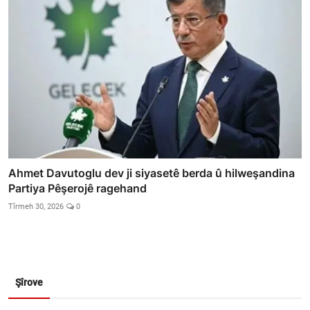
Ahmet Davutoglu dev ji siyasetê berda û hilweşandina
Partiya Pêşerojê ragehand
Tîrmeh 30, 2026
0
Şîrove