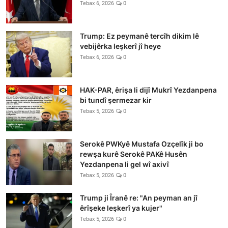
Tebax 6, 2026
0
Trump: Ez peymanê tercîh dikim lê
vebijêrka leşkerî jî heye
Tebax 6, 2026
0
HAK-PAR, êrişa li dijî Mukrî Yezdanpena
bi tundî şermezar kir
Tebax 5, 2026
0
Serokê PWKyê Mustafa Ozçelîk ji bo
rewşa kurê Serokê PAKê Husên
Yezdanpena li gel wî axivî
Tebax 5, 2026
0
Trump ji Îranê re: "An peyman an jî
êrîşeke leşkerî ya kujer"
Tebax 5, 2026
0