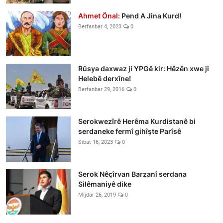
Ahmet Önal
: Pend A Jina Kurd!
Berfanbar 4, 2023
0
Rûsya daxwaz ji YPGê kir: Hêzên xwe ji
Helebê derxîne!
Berfanbar 29, 2016
0
Serokwezîrê Herêma Kurdistanê bi
serdaneke fermî gihîşte Parîsê
Sibat 16, 2023
0
Serok Nêçîrvan Barzanî serdana
Silêmaniyê dike
Mijdar 26, 2019
0