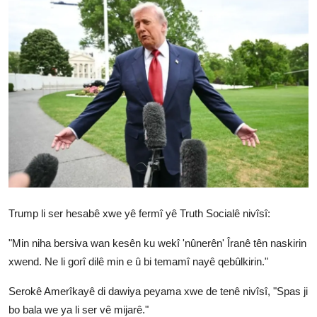
Vidyo
Nivîskar
Arşiv
Têkilî
Türkçe
Kurdi
Trump li ser hesabê xwe yê fermî yê Truth Socialê nivîsî:
"Min niha bersiva wan kesên ku wekî 'nûnerên' Îranê tên naskirin
xwend. Ne li gorî dilê min e û bi temamî nayê qebûlkirin."
Serokê Amerîkayê di dawiya peyama xwe de tenê nivîsî, "Spas ji
bo bala we ya li ser vê mijarê."