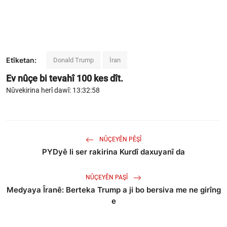
Etîketan:
Donald Trump
İran
Ev nûçe bi tevahî
100
kes dît.
Nûvekirina herî dawî: 13:32:58
NÛÇEYÊN PÊŞÎ
PYDyê li ser rakirina Kurdî daxuyanî da
NÛÇEYÊN PAŞÎ
Medyaya Îranê: Berteka Trump a ji bo bersiva me ne girîng
e