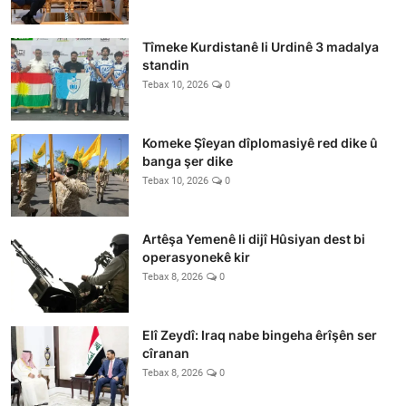
Tîmeke Kurdistanê li Urdinê 3 madalya
standin
Tebax 10, 2026
0
Komeke Şîeyan dîplomasiyê red dike û
banga şer dike
Tebax 10, 2026
0
Artêşa Yemenê li dijî Hûsiyan dest bi
operasyonekê kir
Tebax 8, 2026
0
Elî Zeydî: Iraq nabe bingeha êrîşên ser
cîranan
Tebax 8, 2026
0