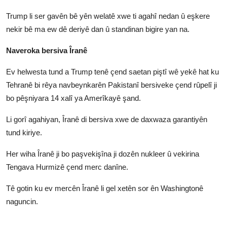
Trump li ser gavên bê yên welatê xwe ti agahî nedan û eşkere
nekir bê ma ew dê deriyê dan û standinan bigire yan na.
Naveroka bersiva Îranê
Ev helwesta tund a Trump tenê çend saetan piştî wê yekê hat ku
Tehranê bi rêya navbeynkarên Pakistanî bersiveke çend rûpelî ji
bo pêşniyara 14 xalî ya Amerîkayê şand.
Li gorî agahiyan, Îranê di bersiva xwe de daxwaza garantiyên
tund kiriye.
Her wiha Îranê ji bo paşvekişîna ji dozên nukleer û vekirina
Tengava Hurmizê çend merc danîne.
Tê gotin ku ev mercên Îranê li gel xetên sor ên Washingtonê
naguncin.