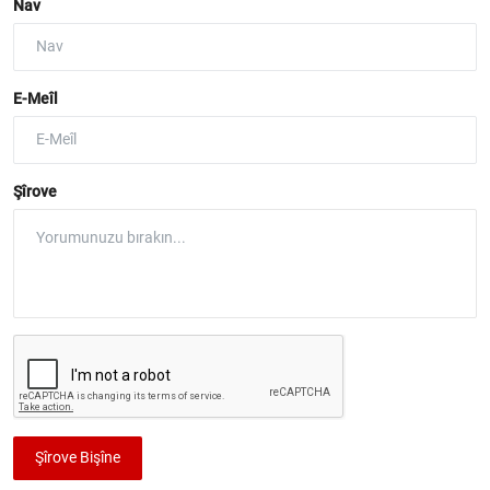
Nav
E-Meîl
Şîrove
Şîrove Bişîne