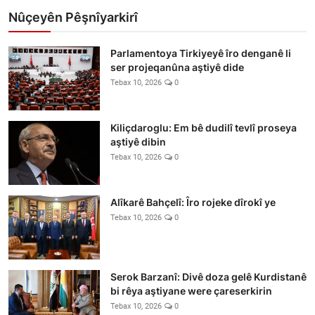
Nûçeyên Pêşnîyarkirî
Parlamentoya Tirkiyeyê îro denganê li
ser projeqanûna aştiyê dide
Tebax 10, 2026
0
Kiliçdaroglu: Em bê dudilî tevlî proseya
aştiyê dibin
Tebax 10, 2026
0
Alîkarê Bahçelî: Îro rojeke dîrokî ye
Tebax 10, 2026
0
Serok Barzanî: Divê doza gelê Kurdistanê
bi rêya aştiyane were çareserkirin
Tebax 10, 2026
0