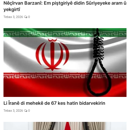
Nêçîrvan Barzanî: Em piştgiriyê didin Sûriyeyeke aram û
yekgirtî
Tebax 3, 2026
0
Li Îranê di mehekê de 67 kes hatin bidarvekirin
Tebax 3, 2026
0