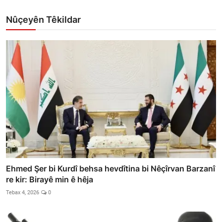
Nûçeyên Têkildar
Ehmed Şer bi Kurdî behsa hevdîtina bi Nêçîrvan Barzanî
re kir: Birayê min ê hêja
Tebax 4, 2026
0