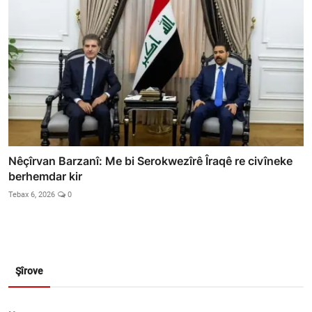
Nêçîrvan Barzanî: Me bi Serokwezîrê Îraqê re civîneke
berhemdar kir
Tebax 6, 2026
0
Şîrove