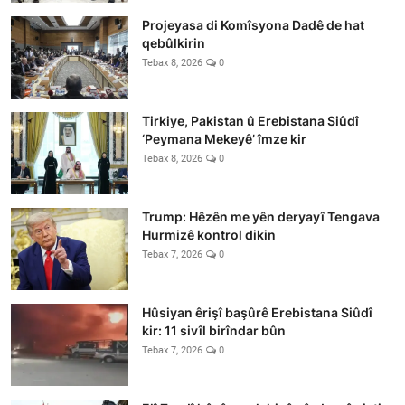
Projeyasa di Komîsyona Dadê de hat
qebûlkirin
Tebax 8, 2026
0
Tirkiye, Pakistan û Erebistana Siûdî
‘Peymana Mekeyê’ îmze kir
Tebax 8, 2026
0
Trump: Hêzên me yên deryayî Tengava
Hurmizê kontrol dikin
Tebax 7, 2026
0
Hûsiyan êrişî başûrê Erebistana Siûdî
kir: 11 sivîl birîndar bûn
Tebax 7, 2026
0