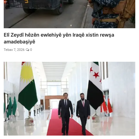
Elî Zeydî hêzên ewlehiyê yên Iraqê xistin rewşa
amadebaşiyê
Tebax 7, 2026
0