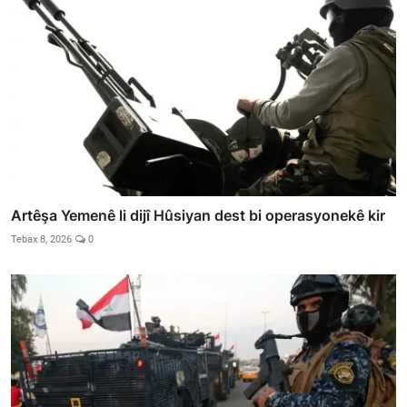
Artêşa Yemenê li dijî Hûsiyan dest bi operasyonekê kir
Tebax 8, 2026
0