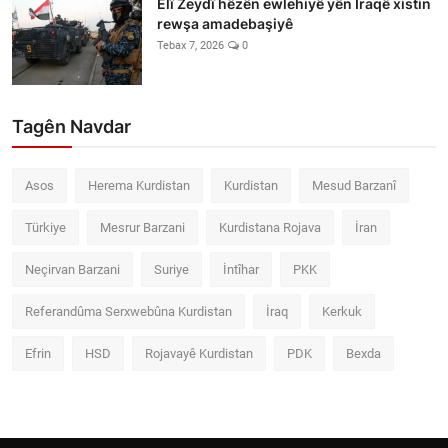
Elî Zeydî hêzên ewlehiyê yên Iraqê xistin
rewşa amadebaşiyê
Tebax 7, 2026
0
Tagên Navdar
Asos
Herema Kurdistan
Kurdistan
Mesud Barzanî
Türkiye
Mesrur Barzani
Kurdistana Rojava
İran
Neçirvan Barzani
Suriye
İntîhar
PKK
Referandûma Serxwebûna Kurdistan
İraq
Kerkuk
Efrin
HSD
Rojavayê Kurdistan
PDK
Bexda