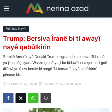
Kurdistan
Rojhilata Navîn
Trump: Bersiva Îranê bi ti awayî
Herêm
nayê qebûlkirin
Jîyan
Serokê Amerîkayê Donald Trump ragihand ku bersiva Tehranê
ya ji bo pêşniyara Washingtonê ya ji bo bidawîkirina şer ne li gorî
Rojev
dilê wî ye û ew bersiv bi rengê "bi temamî nayê qebûlkirin"
pênase kir.
Lêkolîn
11 Gulan 2026 - 10:28
11 Gulan 2026 - 10:28
0
Nerin
Wêne