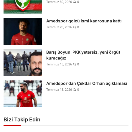
Temmuz 30, 2026
0
Amedspor golcü ismi kadrosuna kattı
Temmuz 28, 2026
0
Barış Boyun: PKK yetersiz, yeni örgüt
kuracağız
Temmuz 15, 2026
0
Amedspor'dan Çekdar Orhan açıklaması
Temmuz 13, 2026
0
Bizi Takip Edin