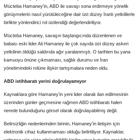
Mücteba Hamaney’in, ABD ile savaşı sona erdirmeye yönelik
görüşmelerin nasıl yürütüleceğine dair üst düzey İranlı yetkililerle
birlikte yönlendirici rol üstlendiği değerlendiriliyor.
Mücteba Hamaney, savaşın başlangıcında düzenlenen ve
babası eski lider Ali Hamaney ile çok sayıda üst düzey askeri
yetkilinin öldüğü saldırıda ağır yaralanmıştı. O tarihten bu yana
kamuoyu önüne çıkmaması, sağlık durumu ve İran
yönetimindeki rolüne ilişkin tartışmalara neden oldu.
ABD istihbaratı yerini doğrulayamıyor
Kaynaklara göre Hamaney’in yeni lider olarak ilan edilmesinin
üzerinden günler geçmesine rağmen ABD istihbaratı halen
nerede bulunduğunu görsel olarak doğrulayabilmiş değil.
Belirsizliğin nedenlerinden birinin, Hamaney’in iletişim için
elektronik cihaz kullanmaması olduğu belirtiliyor. Kaynaklar,
yalnızca yüz yüze görüşebildiği kişiler veya kuryeler aracılığıyla