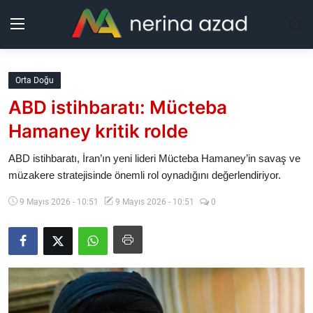
Kurdistan
Orta Doğu
ABD istihbaratı: Mücteba
Bölgeler
Hamaney kritik rolde
Yaşam
ABD istihbaratı, İran’ın yeni lideri Mücteba Hamaney’in savaş ve
müzakere stratejisinde önemli rol oynadığını değerlendiriyor.
Güncel
9 Mayıs 2026 - 10:51
9 Mayıs 2026 - 10:51
0
Analiz
Makaleler
Galeri