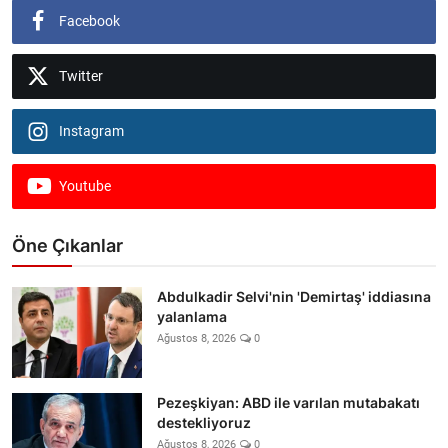
Facebook
Twitter
Instagram
Youtube
Öne Çıkanlar
Abdulkadir Selvi'nin 'Demirtaş' iddiasına
yalanlama
Ağustos 8, 2026
0
Pezeşkiyan: ABD ile varılan mutabakatı
destekliyoruz
Ağustos 8, 2026
0