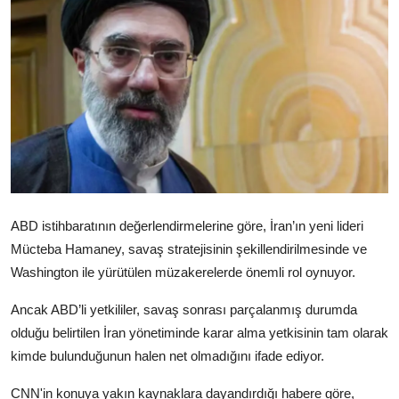
Video
Yazarlar
Arşiv
İletişim
Türkçe
Kurdi
ABD istihbaratının değerlendirmelerine göre, İran’ın yeni lideri
Mücteba Hamaney, savaş stratejisinin şekillendirilmesinde ve
Washington ile yürütülen müzakerelerde önemli rol oynuyor.
Ancak ABD’li yetkililer, savaş sonrası parçalanmış durumda
olduğu belirtilen İran yönetiminde karar alma yetkisinin tam olarak
kimde bulunduğunun halen net olmadığını ifade ediyor.
CNN'in konuya yakın kaynaklara dayandırdığı habere göre,