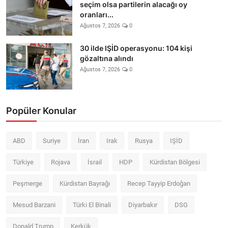
seçim olsa partilerin alacağı oy
oranları...
Ağustos 7, 2026
0
30 ilde IŞİD operasyonu: 104 kişi
gözaltına alındı
Ağustos 7, 2026
0
Popüler Konular
ABD
Suriye
İran
Irak
Rusya
IŞİD
Türkiye
Rojava
İsrail
HDP
Kürdistan Bölgesi
Peşmerge
Kürdistan Bayrağı
Recep Tayyip Erdoğan
Mesud Barzani
Türki El Binali
Diyarbakır
DSG
Donald Trump
Kerkük