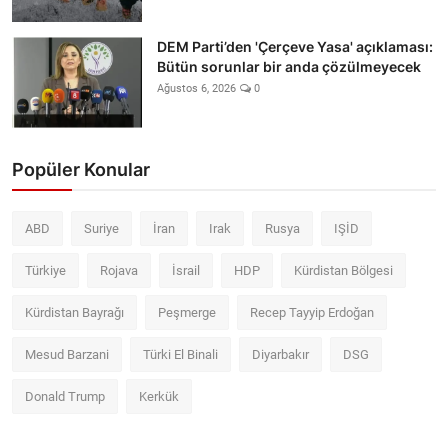
DEM Parti’den 'Çerçeve Yasa' açıklaması:
Bütün sorunlar bir anda çözülmeyecek
Ağustos 6, 2026
0
Popüler Konular
ABD
Suriye
İran
Irak
Rusya
IŞİD
Türkiye
Rojava
İsrail
HDP
Kürdistan Bölgesi
Kürdistan Bayrağı
Peşmerge
Recep Tayyip Erdoğan
Mesud Barzani
Türki El Binali
Diyarbakır
DSG
Donald Trump
Kerkük