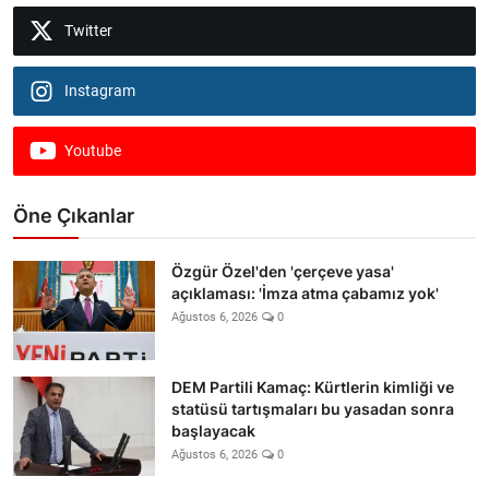
Twitter
Instagram
Youtube
Öne Çıkanlar
Özgür Özel'den 'çerçeve yasa'
açıklaması: 'İmza atma çabamız yok'
Ağustos 6, 2026
0
DEM Partili Kamaç: Kürtlerin kimliği ve
statüsü tartışmaları bu yasadan sonra
başlayacak
Ağustos 6, 2026
0