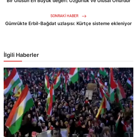
Bir Ulusun En Büyük değeri: Özgürlük ve Ulusal Onurdur
SONRAKI HABER
Gümrükte Erbil-Bağdat uzlaşısı: Kürtçe sisteme ekleniyor
İlgili Haberler