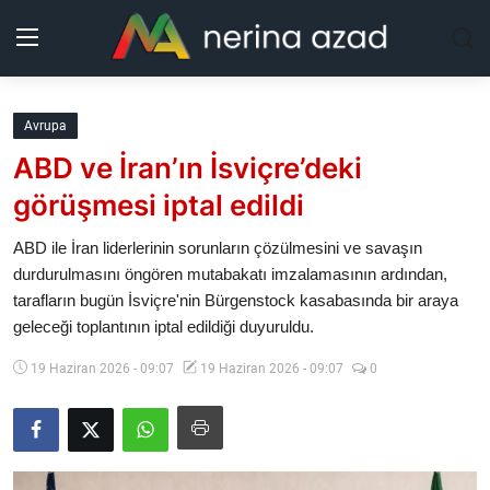
Kurdistan
Avrupa
ABD ve İran’ın İsviçre’deki
Bölgeler
görüşmesi iptal edildi
Yaşam
ABD ile İran liderlerinin sorunların çözülmesini ve savaşın
durdurulmasını öngören mutabakatı imzalamasının ardından,
Güncel
tarafların bugün İsviçre'nin Bürgenstock kasabasında bir araya
geleceği toplantının iptal edildiği duyuruldu.
Analiz
19 Haziran 2026 - 09:07
19 Haziran 2026 - 09:07
0
Makaleler
Galeri