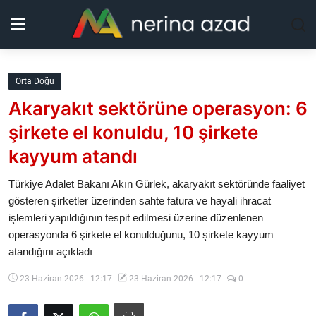
Kurdistan
Orta Doğu
Akaryakıt sektörüne operasyon: 6
Bölgeler
şirkete el konuldu, 10 şirkete
Yaşam
kayyum atandı
Güncel
Türkiye Adalet Bakanı Akın Gürlek, akaryakıt sektöründe faaliyet
gösteren şirketler üzerinden sahte fatura ve hayali ihracat
işlemleri yapıldığının tespit edilmesi üzerine düzenlenen
Analiz
operasyonda 6 şirkete el konulduğunu, 10 şirkete kayyum
atandığını açıkladı
Makaleler
23 Haziran 2026 - 12:17
23 Haziran 2026 - 12:17
0
Galeri