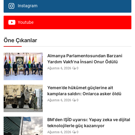
Instagram
Youtube
Öne Çıkanlar
Almanya Parlamentosundan Barzani
Yardım Vakfı'na İnsani Onur Ödülü
Ağustos 6, 2026
0
Yemen’de hükümet güçlerine ait
kamplara saldırı: Onlarca asker öldü
Ağustos 6, 2026
0
BM'den IŞİD uyarısı: Yapay zeka ve dijital
teknolojilerle güç kazanıyor
Ağustos 6, 2026
0