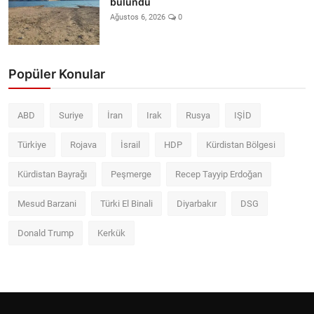
bulundu
Ağustos 6, 2026
0
Popüler Konular
ABD
Suriye
İran
Irak
Rusya
IŞİD
Türkiye
Rojava
İsrail
HDP
Kürdistan Bölgesi
Kürdistan Bayrağı
Peşmerge
Recep Tayyip Erdoğan
Mesud Barzani
Türki El Binali
Diyarbakır
DSG
Donald Trump
Kerkük