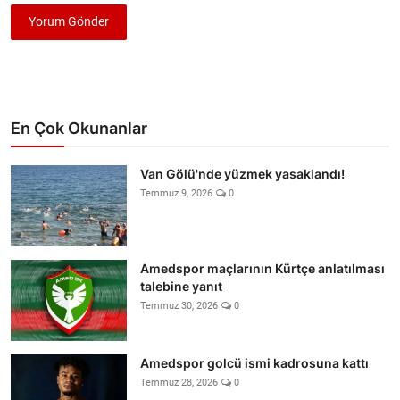
Yorum Gönder
En Çok Okunanlar
Van Gölü'nde yüzmek yasaklandı!
Temmuz 9, 2026
0
Amedspor maçlarının Kürtçe anlatılması
talebine yanıt
Temmuz 30, 2026
0
Amedspor golcü ismi kadrosuna kattı
Temmuz 28, 2026
0