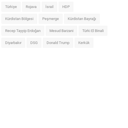
Türkiye
Rojava
İsrail
HDP
Kürdistan Bölgesi
Peşmerge
Kürdistan Bayrağı
Recep Tayyip Erdoğan
Mesud Barzani
Türki El Binali
Diyarbakır
DSG
Donald Trump
Kerkük