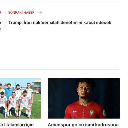
R
SONRAKI HABER
e
Trump: İran nükleer silah denetimini kabul edecek
k
rt takımları için
Amedspor golcü ismi kadrosuna