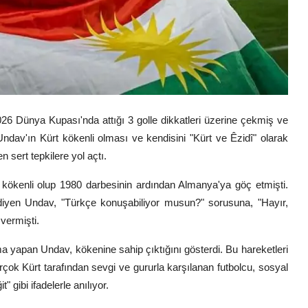
026 Dünya Kupası'nda attığı 3 golle dikkatleri üzerine çekmiş ve
dav'ın Kürt kökenli olması ve kendisini "Kürt ve Êzidî" olarak
n sert tepkilere yol açtı.
 kökenli olup 1980 darbesinin ardından Almanya'ya göç etmişti.
 diyen Undav, "Türkçe konuşabiliyor musun?" sorusuna, "Hayır,
vermişti.
lama yapan Undav, kökenine sahip çıktığını gösterdi. Bu hareketleri
çok Kürt tarafından sevgi ve gururla karşılanan futbolcu, sosyal
 gibi ifadelerle anılıyor.