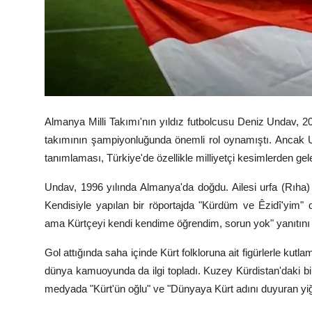
Almanya Milli Takımı'nın yıldız futbolcusu Deniz Undav, 2
takımının şampiyonluğunda önemli rol oynamıştı. Ancak Un
tanımlaması, Türkiye'de özellikle milliyetçi kesimlerden gele
Undav, 1996 yılında Almanya'da doğdu. Ailesi urfa (Rıha)
Kendisiyle yapılan bir röportajda "Kürdüm ve Êzidî'yim"
ama Kürtçeyi kendi kendime öğrendim, sorun yok" yanıtını 
Gol attığında saha içinde Kürt folkloruna ait figürlerle kut
dünya kamuoyunda da ilgi topladı. Kuzey Kürdistan'daki bir
medyada "Kürt'ün oğlu" ve "Dünyaya Kürt adını duyuran yiğit"