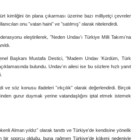
rt kimliğini ön plana çıkarması üzerine bazı milliyetçi çevreler
lanıcıları onu "vatan haini" ve "satılmış" olarak nitelendirdi.
erasyonu eleştirilerek, "Neden Undav'ı Türkiye Milli Takımı'na
nıldı.
 Genel Başkanı Mustafa Destici, "Madem Undav 'Kürdüm, Türk
 açıklamasında bulundu. Undav'ın ailesi ise bu sözlere hızlı yanıt
.
i ve söz konusu ifadeleri "ırkçılık" olarak değerlendirdi. Birçok
sinden gurur duymak yerine vatandaşlığını iptal etmek istemek
enli Alman yıldız" olarak tanıttı ve Türkiye'de kendisine yönelik
an bir sporcu olduğu, buna rağmen Türkiye'de kökeni nedeniyle