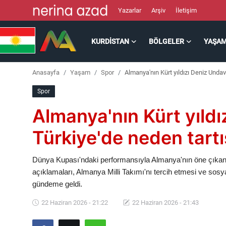
Yazarlar
Arşiv
İletişim
KURDISTAN
BÖLGELER
YAŞA
Kurdistan
Anasayfa
Yaşam
Spor
Almanya'nın Kürt yıldızı Deniz Undav 
Bölgeler
Spor
Yaşam
Almanya'nın Kürt yıld
Güncel
Türkiye'de neden tartı
Analiz
Dünya Kupası'ndaki performansıyla Almanya'nın öne çıkan is
açıklamaları, Almanya Milli Takımı'nı tercih etmesi ve sos
Makaleler
gündeme geldi.
22 Haziran 2026 - 21:22
22 Haziran 2026 - 21:43
Galeri