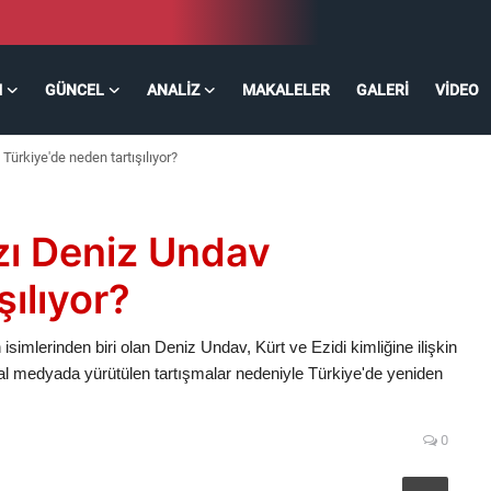
M
GÜNCEL
ANALIZ
MAKALELER
GALERI
VIDEO
Türkiye'de neden tartışılıyor?
ızı Deniz Undav
şılıyor?
imlerinden biri olan Deniz Undav, Kürt ve Ezidi kimliğine ilişkin
yal medyada yürütülen tartışmalar nedeniyle Türkiye'de yeniden
0