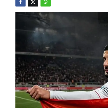
Video
Yazarlar
Arşiv
İletişim
Türkçe
Kurdi