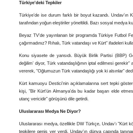
Türkiye'deki Tepkiler
Türkiye'de ise durum farklı bir boyut kazandı. Undav'ın Kü
tarafından yoğun eleştiriler yöneltildi. Bazı sosyal medya kul
Beyaz TV'de yayınlanan bir programda Türkiye Futbol Fed
çağırmadınız? Rıhalı, Türk vatandaşı ve Kürt" ifadeleri kulla
Konu siyasete de yansıdı. Büyük Birlik Partisi (BBP)
değilim' diyor, Türk vatandaşlığının iptal edilmesi gerekir"
vererek, "Oğlumuzun Türk vatandaşlığı yok ki alsınlar" dedi
Kürt kamuoyu Destici'nin açıklamalarına sert tepki gösterd
kişi, "Bir Kürt'ün Almanya'da bu kadar başarı elde etme
utanç vericidir" görüşünü dile getirdi.
Uluslararası Medya Ne Diyor?
Uluslararası medya, özellikle DW Türkçe, Undav'ı "Kürt kök
tepkilere geniş yer verdi. Undav'ın dünya çapında tanın