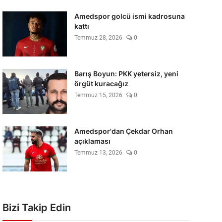
Amedspor golcü ismi kadrosuna
kattı
Temmuz 28, 2026
0
Barış Boyun: PKK yetersiz, yeni
örgüt kuracağız
Temmuz 15, 2026
0
Amedspor'dan Çekdar Orhan
açıklaması
Temmuz 13, 2026
0
Bizi Takip Edin