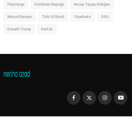
Peşmerge
Kürdistan Bayrağı
Recep Tayyip Erdoğan
Mesud Barzani
Türki El Binali
Diyarbakır
DSG
Donald Trump
Kerkük
Copyright 2013 - 2023 Nerina Azad - All Rights Reserved.