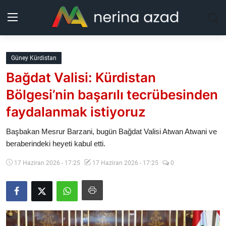
Kurdistan
Güney Kürdistan
Bağdat Valisi: Kürdistan
Bölgeler
Bölgesi’nin başarılı tecrübesinden
Yaşam
faydalanmak istiyoruz
Güncel
Başbakan Mesrur Barzani, bugün Bağdat Valisi Atwan Atwani ve
beraberindeki heyeti kabul etti.
Analiz
17 Haziran 2026 - 17:25
17 Haziran 2026 - 17:25
0
Makaleler
Galeri