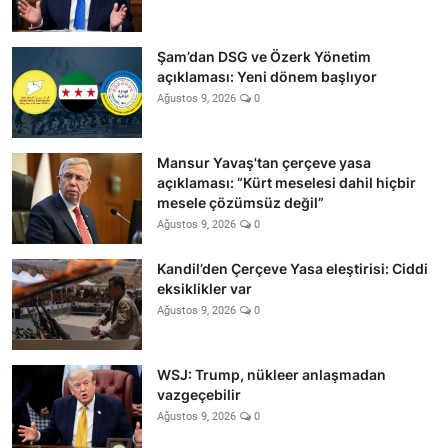
Şam’dan DSG ve Özerk Yönetim
açıklaması: Yeni dönem başlıyor
Ağustos 9, 2026
0
Mansur Yavaş'tan çerçeve yasa
açıklaması: “Kürt meselesi dahil hiçbir
mesele çözümsüz değil”
Ağustos 9, 2026
0
Kandil’den Çerçeve Yasa eleştirisi: Ciddi
eksiklikler var
Ağustos 9, 2026
0
WSJ: Trump, nükleer anlaşmadan
vazgeçebilir
Ağustos 9, 2026
0