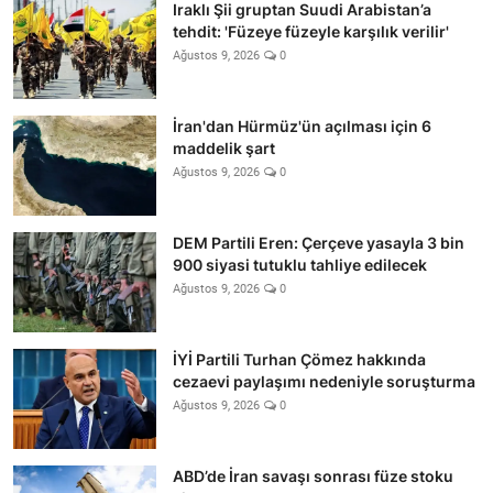
Iraklı Şii gruptan Suudi Arabistan’a
tehdit: 'Füzeye füzeyle karşılık verilir'
Ağustos 9, 2026
0
İran'dan Hürmüz'ün açılması için 6
maddelik şart
Ağustos 9, 2026
0
DEM Partili Eren: Çerçeve yasayla 3 bin
900 siyasi tutuklu tahliye edilecek
Ağustos 9, 2026
0
İYİ Partili Turhan Çömez hakkında
cezaevi paylaşımı nedeniyle soruşturma
Ağustos 9, 2026
0
ABD’de İran savaşı sonrası füze stoku