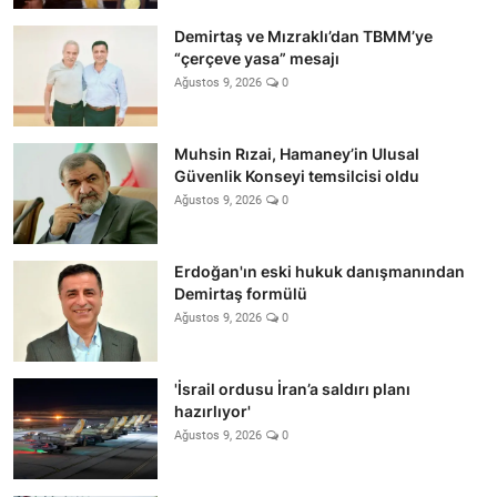
Demirtaş ve Mızraklı’dan TBMM’ye
“çerçeve yasa” mesajı
Ağustos 9, 2026
0
Muhsin Rızai, Hamaney’in Ulusal
Güvenlik Konseyi temsilcisi oldu
Ağustos 9, 2026
0
Erdoğan'ın eski hukuk danışmanından
Demirtaş formülü
Ağustos 9, 2026
0
'İsrail ordusu İran’a saldırı planı
hazırlıyor'
Ağustos 9, 2026
0