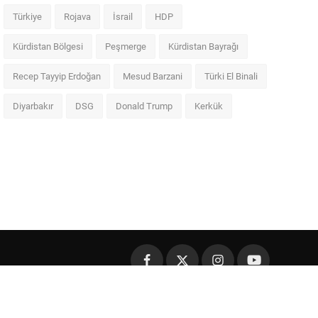
Türkiye
Rojava
İsrail
HDP
Kürdistan Bölgesi
Peşmerge
Kürdistan Bayrağı
Recep Tayyip Erdoğan
Mesud Barzani
Türki El Binali
Diyarbakır
DSG
Donald Trump
Kerkük
Şartlar ve Koşullar
Gizlilik Politikası