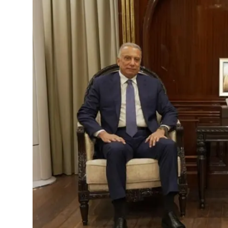
Video
Yazarlar
Arşiv
İletişim
Türkçe
Kurdi