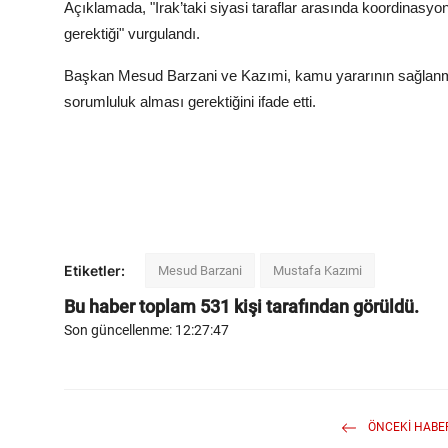
Açıklamada, "Irak’taki siyasi taraflar arasında koordinasy
gerektiği" vurgulandı.
Başkan Mesud Barzani ve Kazımi, kamu yararının sağlanması 
sorumluluk alması gerektiğini ifade etti.
Etiketler:
Mesud Barzani
Mustafa Kazımi
Bu haber toplam
531
kişi tarafından görüldü.
Son güncellenme: 12:27:47
ÖNCEKI HABE