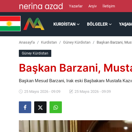
Yazarlar
Arşiv
İletişim
KURDISTAN
BÖLGELER
YAŞA
Kurdistan
Anasayfa
Kurdistan
Güney Kürdistan
Başkan Barzani, Musta
Bölgeler
Güney Kürdistan
Yaşam
Başkan Barzani, Mustaf
Güncel
Başkan Mesud Barzani, Irak eski Başbakanı Mustafa Kazımi’
Analiz
25 Mayıs 2026 - 09:09
25 Mayıs 2026 - 09:09
Makaleler
Galeri