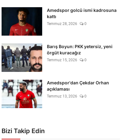
Amedspor golcü ismi kadrosuna
kattı
Temmuz 28, 2026
0
Barış Boyun: PKK yetersiz, yeni
örgüt kuracağız
Temmuz 15, 2026
0
Amedspor'dan Çekdar Orhan
açıklaması
Temmuz 13, 2026
0
Bizi Takip Edin