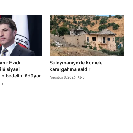
ni: Ezidi
Süleymaniye’de Komele
lâ siyasi
karargahına saldırı
ın bedelini ödüyor
Ağustos 8, 2026
0
0