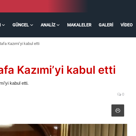
M
GÜNCEL
ANALIZ
MAKALELER
GALERI
VIDEO
fa Kazımi’yi kabul etti
a Kazımi’yi kabul etti
yi kabul etti.
0