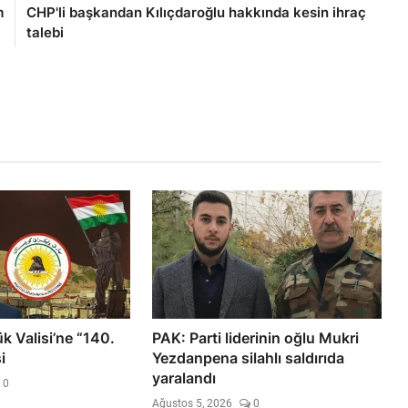
m
CHP'li başkandan Kılıçdaroğlu hakkında kesin ihraç
talebi
k Valisi’ne “140.
PAK: Parti liderinin oğlu Mukri
i
Yezdanpena silahlı saldırıda
yaralandı
0
Ağustos 5, 2026
0