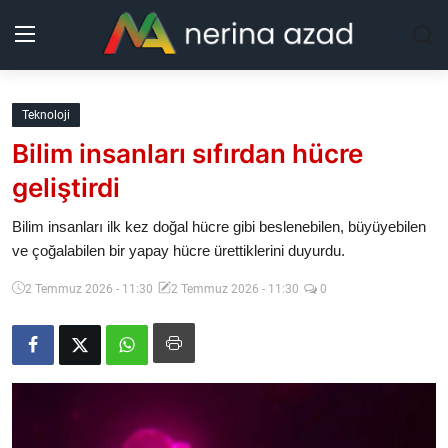
Kurdistan
Teknoloji
Bilim insanları sıfırdan hücre
Bölgeler
geliştirdi
Yaşam
Bilim insanları ilk kez doğal hücre gibi beslenebilen, büyüyebilen
ve çoğalabilen bir yapay hücre ürettiklerini duyurdu.
Güncel
2 Temmuz 2026 - 11:30
2 Temmuz 2026 - 11:30
0
Analiz
Makaleler
Galeri