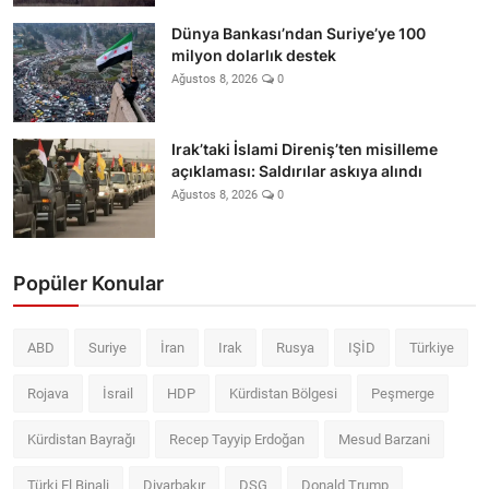
Dünya Bankası’ndan Suriye’ye 100
milyon dolarlık destek
Ağustos 8, 2026
0
Irak’taki İslami Direniş’ten misilleme
açıklaması: Saldırılar askıya alındı
Ağustos 8, 2026
0
Popüler Konular
ABD
Suriye
İran
Irak
Rusya
IŞİD
Türkiye
Rojava
İsrail
HDP
Kürdistan Bölgesi
Peşmerge
Kürdistan Bayrağı
Recep Tayyip Erdoğan
Mesud Barzani
Türki El Binali
Diyarbakır
DSG
Donald Trump