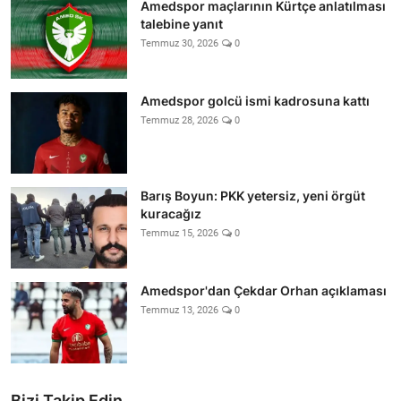
Amedspor maçlarının Kürtçe anlatılması
talebine yanıt
Temmuz 30, 2026
0
Amedspor golcü ismi kadrosuna kattı
Temmuz 28, 2026
0
Barış Boyun: PKK yetersiz, yeni örgüt
kuracağız
Temmuz 15, 2026
0
Amedspor'dan Çekdar Orhan açıklaması
Temmuz 13, 2026
0
Bizi Takip Edin