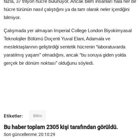
fazla, 37 trilyon hücre bulunuyor. Ancak bilim insanları hâlâ her bir
hücre türünün nasıl çalıştığını ya da tam olarak neler içerdiğini
bilmiyor.
Çalışmada yer almayan Imperial College London Biyokimyasal
Teknolojiler Bölümü Doçenti Yuval Elani, Adamala ve
meslektaşlarının geliştirdiği sentetik hücrenin “laboratuvarda
yaratılmış yaşam” olmadığını, ancak “bu soruya giden yolda
gerçek bir dönüm noktası” olduğunu söyledi.
Etiketler:
Bilim
Bu haber toplam
2305
kişi tarafından görüldü.
Son güncellenme: 20:10:29