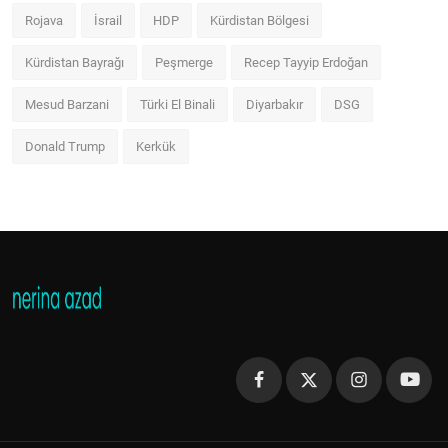
Rojava
İsrail
HDP
Kürdistan Bölgesi
Kürdistan Bayrağı
Peşmerge
Recep Tayyip Erdoğan
Mesud Barzani
Türki El Binali
Diyarbakır
DSG
Donald Trump
Kerkük