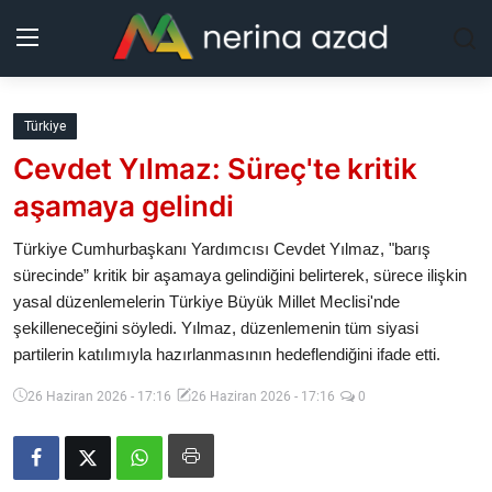
Kurdistan
Türkiye
Cevdet Yılmaz: Süreç'te kritik
Bölgeler
aşamaya gelindi
Yaşam
Türkiye Cumhurbaşkanı Yardımcısı Cevdet Yılmaz, "barış
sürecinde” kritik bir aşamaya gelindiğini belirterek, sürece ilişkin
Güncel
yasal düzenlemelerin Türkiye Büyük Millet Meclisi'nde
şekilleneceğini söyledi. Yılmaz, düzenlemenin tüm siyasi
Analiz
partilerin katılımıyla hazırlanmasının hedeflendiğini ifade etti.
Makaleler
26 Haziran 2026 - 17:16
26 Haziran 2026 - 17:16
0
Galeri