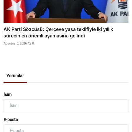
AK Parti Sözcüsü: Çerçeve yasa teklifiyle iki yıllık
sürecin en önemli aşamasına gelindi
Ağustos 5, 2026
0
Yorumlar
İsim
E-posta