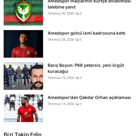
Amedspor maçlarının Kürtçe anlatılması
talebine yanıt
Temmuz 30, 2026
0
Amedspor golcü ismi kadrosuna kattı
Temmuz 28, 2026
0
Barış Boyun: PKK yetersiz, yeni örgüt
kuracağız
Temmuz 15, 2026
0
Amedspor'dan Çekdar Orhan açıklaması
Temmuz 13, 2026
0
Bizi Takip Edin