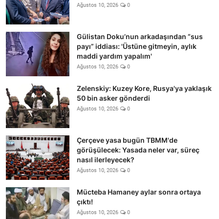
Ağustos 10, 2026
0
Gülistan Doku’nun arkadaşından “sus
payı” iddiası: 'Üstüne gitmeyin, aylık
maddi yardım yapalım'
Ağustos 10, 2026
0
Zelenskiy: Kuzey Kore, Rusya'ya yaklaşık
50 bin asker gönderdi
Ağustos 10, 2026
0
Çerçeve yasa bugün TBMM'de
görüşülecek: Yasada neler var, süreç
nasıl ilerleyecek?
Ağustos 10, 2026
0
Mücteba Hamaney aylar sonra ortaya
çıktı!
Ağustos 10, 2026
0