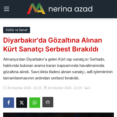
Kurdistan
Kültür ve Sanat
Diyarbakır'da Gözaltına Alınan
Bölgeler
Kürt Sanatçı Serbest Bırakıldı
Yaşam
Almanya'dan Diyarbakır'a gelen Kürt rap sanatçısı Serhado,
hakkında bulunan arama kararı kapsamında havalimanında
Güncel
gözaltına alındı. Savcılıkta ifadesi alınan sanatçı, adli işlemlerinin
tamamlanmasının ardından serbest bırakıldı.
Analiz
26 Haziran 2026 - 22:25
26 Haziran 2026 - 22:25
0
Makaleler
Galeri