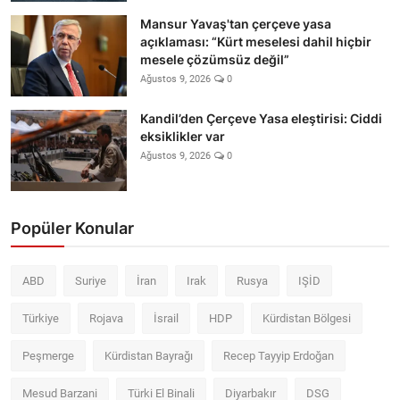
Mansur Yavaş'tan çerçeve yasa
açıklaması: “Kürt meselesi dahil hiçbir
mesele çözümsüz değil”
Ağustos 9, 2026
0
Kandil’den Çerçeve Yasa eleştirisi: Ciddi
eksiklikler var
Ağustos 9, 2026
0
Popüler Konular
ABD
Suriye
İran
Irak
Rusya
IŞİD
Türkiye
Rojava
İsrail
HDP
Kürdistan Bölgesi
Peşmerge
Kürdistan Bayrağı
Recep Tayyip Erdoğan
Mesud Barzani
Türki El Binali
Diyarbakır
DSG