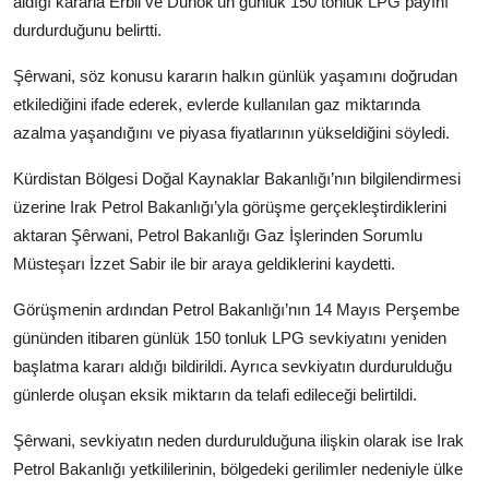
aldığı kararla Erbil ve Duhok’un günlük 150 tonluk LPG payını
durdurduğunu belirtti.
Şêrwani, söz konusu kararın halkın günlük yaşamını doğrudan
etkilediğini ifade ederek, evlerde kullanılan gaz miktarında
azalma yaşandığını ve piyasa fiyatlarının yükseldiğini söyledi.
Kürdistan Bölgesi Doğal Kaynaklar Bakanlığı’nın bilgilendirmesi
üzerine Irak Petrol Bakanlığı’yla görüşme gerçekleştirdiklerini
aktaran Şêrwani, Petrol Bakanlığı Gaz İşlerinden Sorumlu
Müsteşarı İzzet Sabir ile bir araya geldiklerini kaydetti.
Görüşmenin ardından Petrol Bakanlığı’nın 14 Mayıs Perşembe
gününden itibaren günlük 150 tonluk LPG sevkiyatını yeniden
başlatma kararı aldığı bildirildi. Ayrıca sevkiyatın durdurulduğu
günlerde oluşan eksik miktarın da telafi edileceği belirtildi.
Şêrwani, sevkiyatın neden durdurulduğuna ilişkin olarak ise Irak
Petrol Bakanlığı yetkililerinin, bölgedeki gerilimler nedeniyle ülke