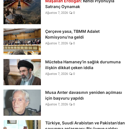
Maşallah Erdoğan
: Kendi Piyonuyla
Satranç Oynamak
Ağustos 7, 2026
0
Çerçeve yasa, TBMM Adalet
Komisyonu'na geldi
Ağustos 7, 2026
0
Mücteba Hamaney’in sağlık durumuna
ilişkin dikkat çeken iddia
Ağustos 7, 2026
0
Musa Anter davasının yeniden açılması
için başvuru yapıldı
Ağustos 7, 2026
0
Türkiye, Suudi Arabistan ve Pakistan’dan
savunma anlaşması: Bir üyeye saldırı,