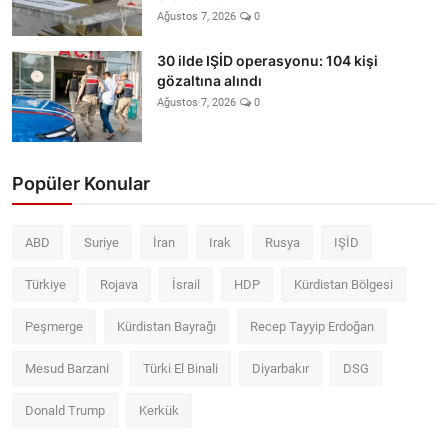
Ağustos 7, 2026
0
30 ilde IŞİD operasyonu: 104 kişi
gözaltına alındı
Ağustos 7, 2026
0
Popüler Konular
ABD
Suriye
İran
Irak
Rusya
IŞİD
Türkiye
Rojava
İsrail
HDP
Kürdistan Bölgesi
Peşmerge
Kürdistan Bayrağı
Recep Tayyip Erdoğan
Mesud Barzani
Türki El Binali
Diyarbakır
DSG
Donald Trump
Kerkük