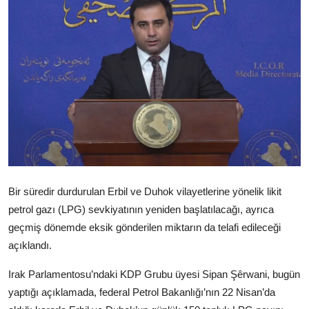
Video
Yazarlar
Arşiv
İletişim
Türkçe
Kurdi
Bir süredir durdurulan Erbil ve Duhok vilayetlerine yönelik likit
petrol gazı (LPG) sevkiyatının yeniden başlatılacağı, ayrıca
geçmiş dönemde eksik gönderilen miktarın da telafi edileceği
açıklandı.
Irak Parlamentosu’ndaki KDP Grubu üyesi Sipan Şêrwani, bugün
yaptığı açıklamada, federal Petrol Bakanlığı’nın 22 Nisan’da