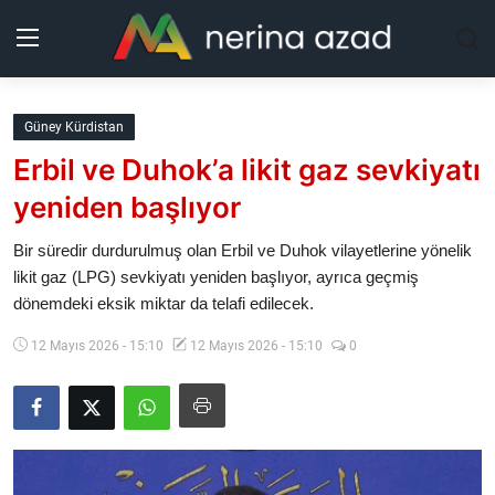
Kurdistan
Güney Kürdistan
Erbil ve Duhok’a likit gaz sevkiyatı
Bölgeler
yeniden başlıyor
Yaşam
Bir süredir durdurulmuş olan Erbil ve Duhok vilayetlerine yönelik
likit gaz (LPG) sevkiyatı yeniden başlıyor, ayrıca geçmiş
Güncel
dönemdeki eksik miktar da telafi edilecek.
Analiz
12 Mayıs 2026 - 15:10
12 Mayıs 2026 - 15:10
0
Makaleler
Galeri