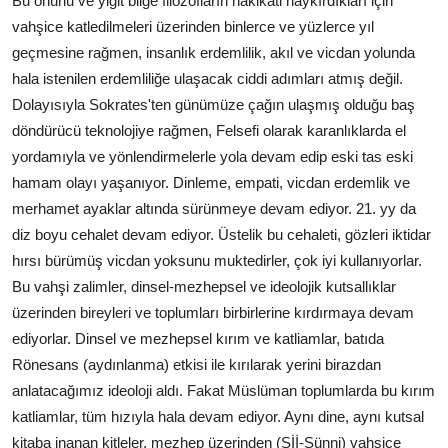
Bu onurlu ve yiğit bilge filozofların hakikati haykırdıkları için
vahşice katledilmeleri üzerinden binlerce ve yüzlerce yıl
geçmesine rağmen, insanlık erdemlilik, akıl ve vicdan yolunda
hala istenilen erdemliliğe ulaşacak ciddi adımları atmış değil.
Dolayısıyla Sokrates'ten günümüze çağın ulaşmış olduğu baş
döndürücü teknolojiye rağmen, Felsefi olarak karanlıklarda el
yordamıyla ve yönlendirmelerle yola devam edip eski tas eski
hamam olayı yaşanıyor. Dinleme, empati, vicdan erdemlik ve
merhamet ayaklar altında sürünmeye devam ediyor. 21. yy da
diz boyu cehalet devam ediyor. Üstelik bu cehaleti, gözleri iktidar
hırsı bürümüş vicdan yoksunu muktedirler, çok iyi kullanıyorlar.
Bu vahşi zalimler, dinsel-mezhepsel ve ideolojik kutsallıklar
üzerinden bireyleri ve toplumları birbirlerine kırdırmaya devam
ediyorlar. Dinsel ve mezhepsel kırım ve katliamlar, batıda
Rönesans (aydınlanma) etkisi ile kırılarak yerini birazdan
anlatacağımız ideoloji aldı. Fakat Müslüman toplumlarda bu kırım
katliamlar, tüm hızıyla hala devam ediyor. Aynı dine, aynı kutsal
kitaba inanan kitleler, mezhep üzerinden (Şİİ-Sünni) vahşice