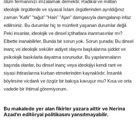
ölüm fermanınızı imzalamak demektir. Radikal ve militan
ideolojik örgütlerde ve siyasal İslam örgütlerinden ayrıldığınız
zaman "Kafir" "tağut" "Hain" "Ajan" damgasıyla damgalanıp infaz
edilirsiniz. Bu durumlar hiç te münferit yaşanan durumlar değil.
Peki insanlar, ideolojik ve dinsel içtihatlara inanmasınlar mı?
Elbette inanabilirler. Bunda bir sorun yok. Sorun şurada; Bu dinsel
inanç ve ideolojik seküler aidiyet olayını başkalarına şiddet ve
psikolojik baskılarla dayatma sorunudur. Bu yapılanmaların
başında olanlar, bu dinsel inanç veya ideolojiyi kendi rant ve
siyasi ihtiraslarına kurban etmelerinden kaynaklıdır. İnsanlık
böylesine vicdanlı ve özgür bir bakışa kavuşur mu? Kısa ve orta
vadede bir ihtimal göremiyorum.
Bu makalede yer alan fikirler yazara aittir ve Nerina
Azad'ın editöryal politikasını yansıtmayabilir.