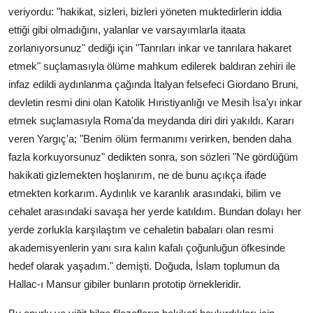
veriyordu: "hakikat, sizleri, bizleri yöneten muktedirlerin iddia
ettiği gibi olmadığını, yalanlar ve varsayımlarla itaata
zorlanıyorsunuz" dediği için "Tanrıları inkar ve tanrılara hakaret
etmek" suçlamasıyla ölüme mahkum edilerek baldıran zehiri ile
infaz edildi aydınlanma çağında İtalyan felsefeci Giordano Bruni,
devletin resmi dini olan Katolik Hıristiyanlığı ve Mesih İsa'yı inkar
etmek suçlamasıyla Roma'da meydanda diri diri yakıldı. Kararı
veren Yargıç'a; "Benim ölüm fermanımı verirken, benden daha
fazla korkuyorsunuz" dedikten sonra, son sözleri "Ne gördüğüm
hakikati gizlemekten hoşlanırım, ne de bunu açıkça ifade
etmekten korkarım. Aydınlık ve karanlık arasındaki, bilim ve
cehalet arasındaki savaşa her yerde katıldım. Bundan dolayı her
yerde zorlukla karşılaştım ve cehaletin babaları olan resmi
akademisyenlerin yanı sıra kalın kafalı çoğunluğun öfkesinde
hedef olarak yaşadım." demişti. Doğuda, İslam toplumun da
Hallac-ı Mansur gibiler bunların prototip örnekleridir.