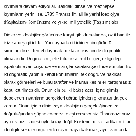
kıyımlara devam ediyorlar. Batıdaki dinsel ve mezhepsel
kıyımların yerini ise, 1789 Fransız ihtilali ile yerini ideolojiye
(Kapitalizm-Komünizm) ve yıkıcı milliyetçilik (Faşizm) aldı
Dinler ve ideolojiler görünürde karşıt gibi dursalar da, öz itibari ile
ikiz kardeş gibidirler. Yani aynadaki birbirlerinin görüntü
simetriğidirler. Temel dayanak noktaları ikisinin de dogmatik
olmalarıdır. Dogmatizm; elle tutulur somut bir gerçekliği değil,
ispatı olmayan düşünce ve inançlar salatası şeklinde sunulur. Bu
iki dogmatik yapının kendi konumlarını tek doğru ve hakikat
olarak görmeleri ve bunu taraftar ve inanan kesimleri tartışmasız
kabul ettirilmesidir. Onun için bu iki bakış açısı içine girmiş
debelenen insanların gerçekleri görüp içinden çıkmaları da çok
zordur. Onun için o dinin veya ideolojinin gerçekliğinden ve
doğruluğundan şüphe edemez, eleştiremezsiniz. "İnanmazsanız
ayrılırsınız" ifadesi öyle kolay değil. Köktendinci ve radikal militan
ideolojik seküler örgütlerden ayrılmaya kalkmak, aynı zamanda