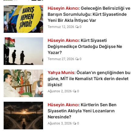
Hüseyin Akıncı
: Geleceğin Belirsizliği ve
Barışın Sorumluluğu: Kürt Siyasetinde
Yeni Bir Akla İhtiyac Var
Temmuz 12, 2026
0
Hüseyin Akıncı
: Kürt Siyaseti
Değişmedikçe Ortadoğu Değişse Ne
Yazar?
Temmuz 27, 2026
0
Yahya Munis
: Öcalan’ın gençliğinden bu
güne, MİT ile Kemalist Türk derin devlet
ilişkisi!
Ağustos 2, 2026
0
Hüseyin Akıncı
: Kürtlerin Sen Ben
Siyasetin Aklıyla Yeni Lozanların
Neresinde?
Ağustos 3, 2026
0