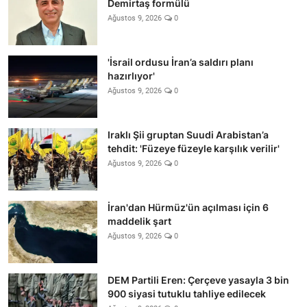
Demirtaş formülü
Ağustos 9, 2026
0
'İsrail ordusu İran’a saldırı planı
hazırlıyor'
Ağustos 9, 2026
0
Iraklı Şii gruptan Suudi Arabistan’a
tehdit: 'Füzeye füzeyle karşılık verilir'
Ağustos 9, 2026
0
İran'dan Hürmüz'ün açılması için 6
maddelik şart
Ağustos 9, 2026
0
DEM Partili Eren: Çerçeve yasayla 3 bin
900 siyasi tutuklu tahliye edilecek