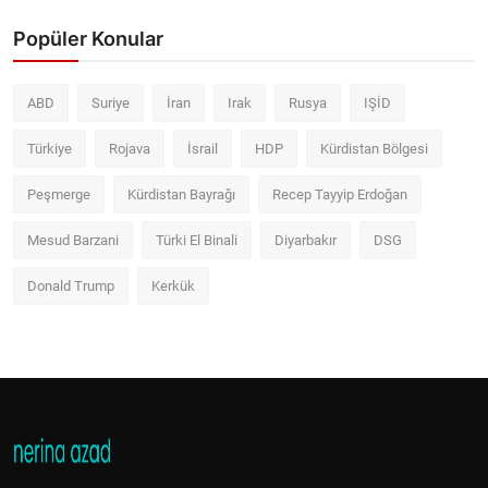
Popüler Konular
ABD
Suriye
İran
Irak
Rusya
IŞİD
Türkiye
Rojava
İsrail
HDP
Kürdistan Bölgesi
Peşmerge
Kürdistan Bayrağı
Recep Tayyip Erdoğan
Mesud Barzani
Türki El Binali
Diyarbakır
DSG
Donald Trump
Kerkük