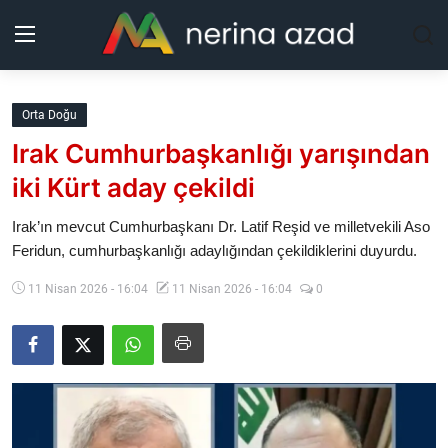
Kurdistan
Orta Doğu
Irak Cumhurbaşkanlığı yarışından
Bölgeler
iki Kürt aday çekildi
Yaşam
Irak’ın mevcut Cumhurbaşkanı Dr. Latif Reşid ve milletvekili Aso
Feridun, cumhurbaşkanlığı adaylığından çekildiklerini duyurdu.
Güncel
11 Nisan 2026 - 16:04
11 Nisan 2026 - 16:04
0
Analiz
Makaleler
Galeri