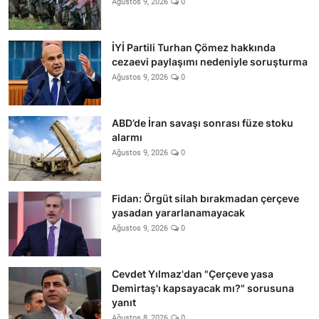
Ağustos 9, 2026
0
İYİ Partili Turhan Çömez hakkında
cezaevi paylaşımı nedeniyle soruşturma
Ağustos 9, 2026
0
ABD’de İran savaşı sonrası füze stoku
alarmı
Ağustos 9, 2026
0
Fidan: Örgüt silah bırakmadan çerçeve
yasadan yararlanamayacak
Ağustos 9, 2026
0
Cevdet Yılmaz'dan "Çerçeve yasa
Demirtaş'ı kapsayacak mı?" sorusuna
yanıt
Ağustos 8, 2026
0