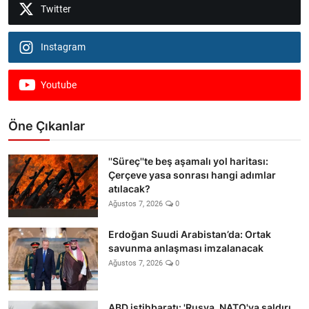
Twitter
Instagram
Youtube
Öne Çıkanlar
''Süreç''te beş aşamalı yol haritası:
Çerçeve yasa sonrası hangi adımlar
atılacak?
Ağustos 7, 2026
0
Erdoğan Suudi Arabistan’da: Ortak
savunma anlaşması imzalanacak
Ağustos 7, 2026
0
ABD istihbaratı: 'Rusya, NATO'ya saldırı