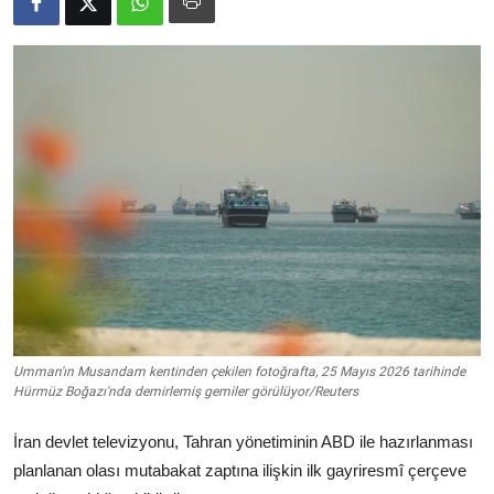
Video
Yazarlar
Arşiv
İletişim
Türkçe
Kurdi
Umman'ın Musandam kentinden çekilen fotoğrafta, 25 Mayıs 2026 tarihinde
Hürmüz Boğazı'nda demirlemiş gemiler görülüyor/Reuters
İran devlet televizyonu, Tahran yönetiminin ABD ile hazırlanması
planlanan olası mutabakat zaptına ilişkin ilk gayriresmî çerçeve