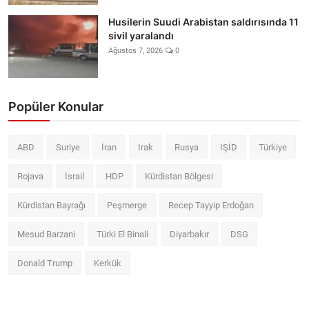
Husilerin Suudi Arabistan saldırısında 11
sivil yaralandı
Ağustos 7, 2026
0
Popüler Konular
ABD
Suriye
İran
Irak
Rusya
IŞİD
Türkiye
Rojava
İsrail
HDP
Kürdistan Bölgesi
Kürdistan Bayrağı
Peşmerge
Recep Tayyip Erdoğan
Mesud Barzani
Türki El Binali
Diyarbakır
DSG
Donald Trump
Kerkük