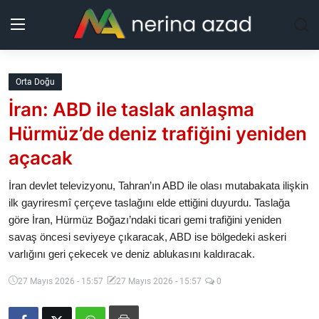
Kurdistan
Orta Doğu
İran: ABD ile taslak anlaşma
Bölgeler
Hürmüz’de deniz trafiğini yeniden
Yaşam
açacak
Güncel
İran devlet televizyonu, Tahran’ın ABD ile olası mutabakata ilişkin
ilk gayriresmî çerçeve taslağını elde ettiğini duyurdu. Taslağa
göre İran, Hürmüz Boğazı’ndaki ticari gemi trafiğini yeniden
Analiz
savaş öncesi seviyeye çıkaracak, ABD ise bölgedeki askeri
varlığını geri çekecek ve deniz ablukasını kaldıracak.
Makaleler
27 Mayıs 2026 - 15:57
27 Mayıs 2026 - 15:57
0
Galeri