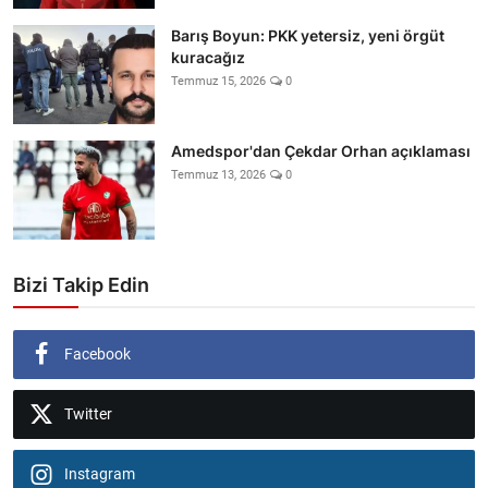
Barış Boyun: PKK yetersiz, yeni örgüt
kuracağız
Temmuz 15, 2026
0
Amedspor'dan Çekdar Orhan açıklaması
Temmuz 13, 2026
0
Bizi Takip Edin
Facebook
Twitter
Instagram