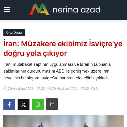
Kurdistan
Orta Doğu
İran: Müzakere ekibimiz İsviçre'ye
Bölgeler
doğru yola çıkıyor
Yaşam
İran, mutabakat zaptının uygulanması ve İsrail’in Lübnan’a
saldırılarının durdurulmasını ABD ile görüşmek üzere İran
Güncel
heyetinin bu akşam İsviçre’ye hareket edeceğini açıkladı.
Analiz
20 Haziran 2026 - 17:32
20 Haziran 2026 - 17:32
0
Makaleler
Galeri