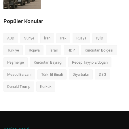
Popüler Konular
ABD
Suriye
İran
Irak
Rusya
IŞİD
Türkiye
Rojava
İsrail
HDP
Kürdistan Bölgesi
Peşmerge
Kürdistan Bayrağı
Recep Tayyip Erdoğan
Mesud Barzani
Türki El Binali
Diyarbakır
DSG
Donald Trump
Kerkük