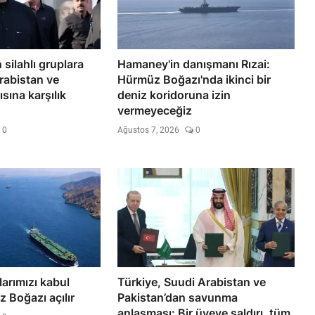
 silahlı gruplara
Hamaney'in danışmanı Rızai:
rabistan ve
Hürmüz Boğazı'nda ikinci bir
sına karşılık
deniz koridoruna izin
vermeyeceğiz
0
Ağustos 7, 2026
0
larımızı kabul
Türkiye, Suudi Arabistan ve
 Boğazı açılır
Pakistan’dan savunma
anlaşması: Bir üyeye saldırı, tüm