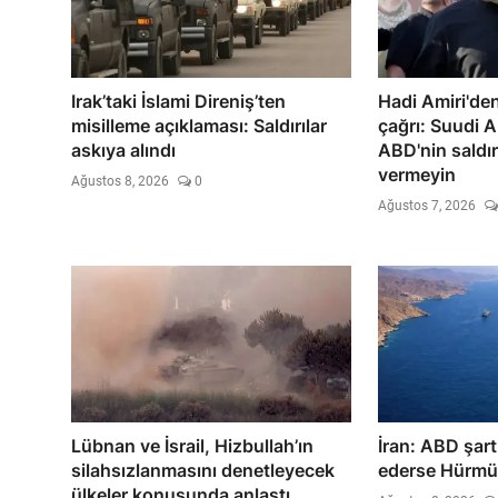
Irak’taki İslami Direniş’ten
Hadi Amiri'den
misilleme açıklaması: Saldırılar
çağrı: Suudi A
askıya alındı
ABD'nin saldırı
vermeyin
Ağustos 8, 2026
0
Ağustos 7, 2026
Lübnan ve İsrail, Hizbullah’ın
İran: ABD şart
silahsızlanmasını denetleyecek
ederse Hürmüz
ülkeler konusunda anlaştı