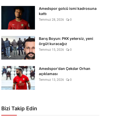
Amedspor golcü ismi kadrosuna
kattı
Temmuz 28, 2026
0
Barış Boyun: PKK yetersiz, yeni
örgüt kuracağız
Temmuz 15, 2026
0
Amedspor'dan Çekdar Orhan
açıklaması
Temmuz 13, 2026
0
Bizi Takip Edin