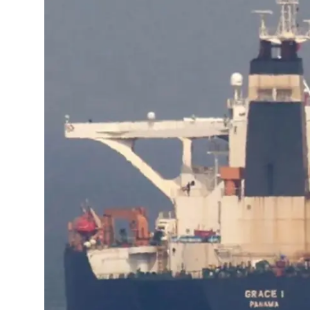
Video
Yazarlar
Arşiv
İletişim
Türkçe
Kurdi