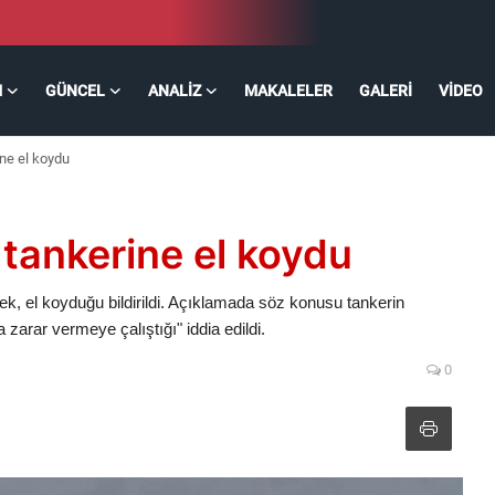
M
GÜNCEL
ANALIZ
MAKALELER
GALERI
VIDEO
ine el koydu
l tankerine el koydu
ek, el koyduğu bildirildi. Açıklamada söz konusu tankerin
a zarar vermeye çalıştığı" iddia edildi.
0