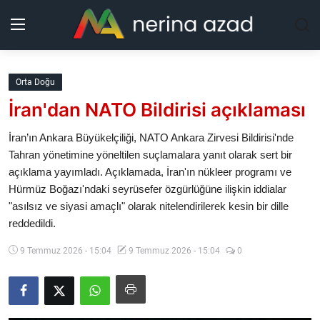
Kurdistan
Orta Doğu
İran'dan NATO Bildirisi açıklaması
Bölgeler
İran’ın Ankara Büyükelçiliği, NATO Ankara Zirvesi Bildirisi'nde
Yaşam
Tahran yönetimine yöneltilen suçlamalara yanıt olarak sert bir
açıklama yayımladı. Açıklamada, İran'ın nükleer programı ve
Güncel
Hürmüz Boğazı'ndaki seyrüsefer özgürlüğüne ilişkin iddialar
"asılsız ve siyasi amaçlı" olarak nitelendirilerek kesin bir dille
Analiz
reddedildi.
9 Temmuz 2026 - 15:04
9 Temmuz 2026 - 15:04
0
Makaleler
Galeri