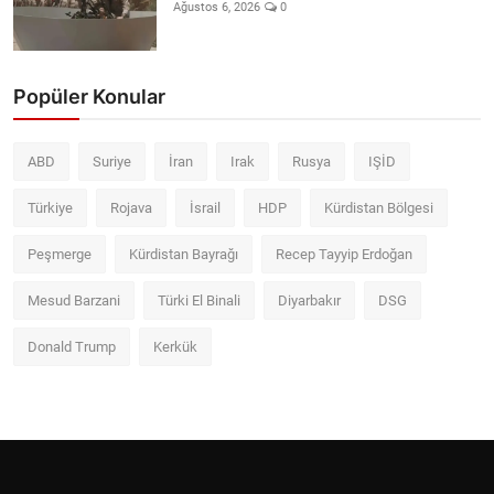
Ağustos 6, 2026
0
Popüler Konular
ABD
Suriye
İran
Irak
Rusya
IŞİD
Türkiye
Rojava
İsrail
HDP
Kürdistan Bölgesi
Peşmerge
Kürdistan Bayrağı
Recep Tayyip Erdoğan
Mesud Barzani
Türki El Binali
Diyarbakır
DSG
Donald Trump
Kerkük