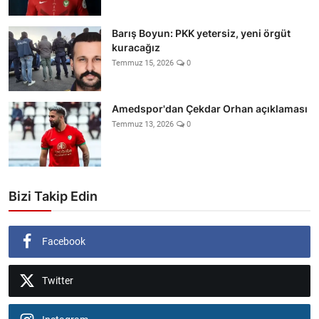
Barış Boyun: PKK yetersiz, yeni örgüt
kuracağız
Temmuz 15, 2026
0
Amedspor'dan Çekdar Orhan açıklaması
Temmuz 13, 2026
0
Bizi Takip Edin
Facebook
Twitter