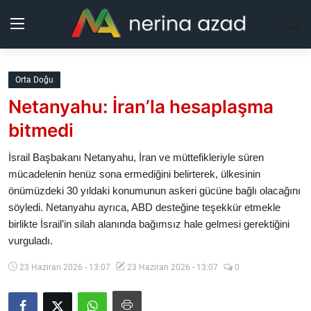
Kurdistan
Orta Doğu
Netanyahu: İran’la hesaplaşma
Bölgeler
bitmedi
Yaşam
İsrail Başbakanı Netanyahu, İran ve müttefikleriyle süren
mücadelenin henüz sona ermediğini belirterek, ülkesinin
Güncel
önümüzdeki 30 yıldaki konumunun askeri gücüne bağlı olacağını
söyledi. Netanyahu ayrıca, ABD desteğine teşekkür etmekle
Analiz
birlikte İsrail’in silah alanında bağımsız hale gelmesi gerektiğini
vurguladı.
Makaleler
23 Haziran 2026 - 13:07
23 Haziran 2026 - 13:07
0
Galeri