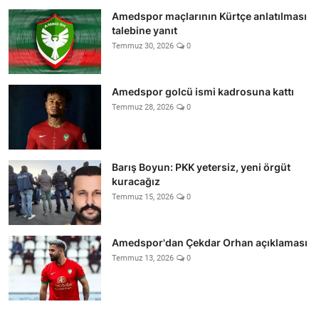
Amedspor maçlarının Kürtçe anlatılması
talebine yanıt
Temmuz 30, 2026
0
Amedspor golcü ismi kadrosuna kattı
Temmuz 28, 2026
0
Barış Boyun: PKK yetersiz, yeni örgüt
kuracağız
Temmuz 15, 2026
0
Amedspor'dan Çekdar Orhan açıklaması
Temmuz 13, 2026
0