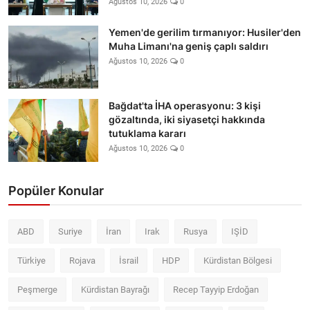
Ağustos 10, 2026
0
Yemen'de gerilim tırmanıyor: Husiler'den
Muha Limanı'na geniş çaplı saldırı
Ağustos 10, 2026
0
Bağdat'ta İHA operasyonu: 3 kişi
gözaltında, iki siyasetçi hakkında
tutuklama kararı
Ağustos 10, 2026
0
Popüler Konular
ABD
Suriye
İran
Irak
Rusya
IŞİD
Türkiye
Rojava
İsrail
HDP
Kürdistan Bölgesi
Peşmerge
Kürdistan Bayrağı
Recep Tayyip Erdoğan