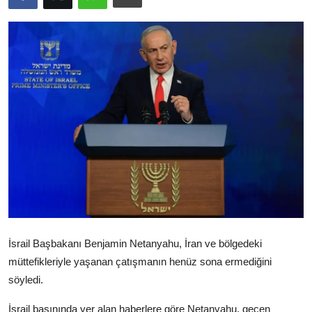
Video
Yazarlar
Arşiv
İletişim
Türkçe
Kurdi
İsrail Başbakanı Benjamin Netanyahu, İran ve bölgedeki
müttefikleriyle yaşanan çatışmanın henüz sona ermediğini
söyledi.
İsrail basınında yer alan haberlere göre Netanyahu, geçen