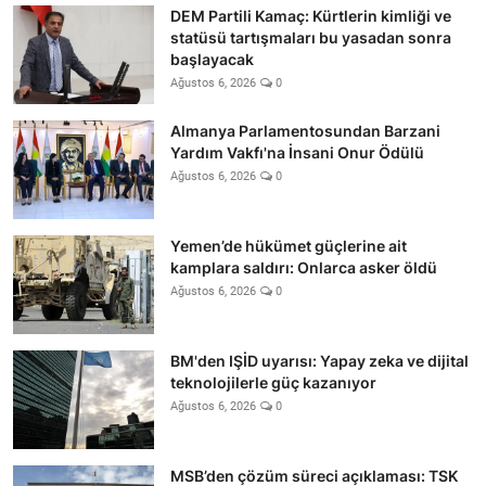
DEM Partili Kamaç: Kürtlerin kimliği ve
statüsü tartışmaları bu yasadan sonra
başlayacak
Ağustos 6, 2026
0
Almanya Parlamentosundan Barzani
Yardım Vakfı'na İnsani Onur Ödülü
Ağustos 6, 2026
0
Yemen’de hükümet güçlerine ait
kamplara saldırı: Onlarca asker öldü
Ağustos 6, 2026
0
BM'den IŞİD uyarısı: Yapay zeka ve dijital
teknolojilerle güç kazanıyor
Ağustos 6, 2026
0
MSB’den çözüm süreci açıklaması: TSK