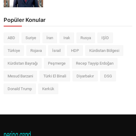
Popüler Konular
ABD
Suriye
İran
Irak
Rusya
IŞİD
Türkiye
Rojava
İsrail
HDP
Kürdistan Bölgesi
Kürdistan Bayrağı
Peşmerge
Recep Tayyip Erdoğan
Mesud Barzani
Türki El Binali
Diyarbakır
DSG
Donald Trump
Kerkük