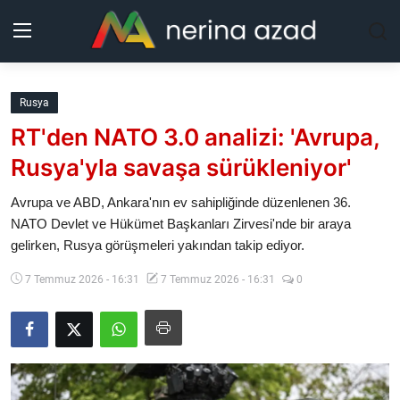
Kurdistan
Rusya
RT'den NATO 3.0 analizi: 'Avrupa,
Bölgeler
Rusya'yla savaşa sürükleniyor'
Yaşam
Avrupa ve ABD, Ankara'nın ev sahipliğinde düzenlenen 36.⁠
⁠NATO Devlet ve Hükümet Başkanları Zirvesi'nde bir araya
Güncel
gelirken, Rusya görüşmeleri yakından takip ediyor.
Analiz
7 Temmuz 2026 - 16:31
7 Temmuz 2026 - 16:31
0
Makaleler
Galeri