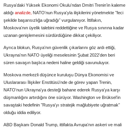
Rusya'daki Yüksek Ekonomi Okulu'ndan Dmitri Trenin'in kaleme
aldığı
analizde,
NATO'nun Rusya'yla ilişkilerini yönetmekte "feci
şekilde başarısızlığa uğradığı" vurgulanıyor. İttifakın,
Moskova'nın üyelik talebini reddettiğine ve Rusya sınırına kadar
uzanan genişlemesini sürdürdüğüne dikkat çekiliyor.
Ayrıca blokun, Rusya'nın güvenlik çıkarlarını göz ardı ettiği,
Ukrayna'nın NATO üyeliği meselesinin Şubat 2022'den beri
süren savaşın başlıca nedeni haline geldiği savunuluyor.
Moskova merkezli düşünce kuruluşu Dünya Ekonomisi ve
Uluslararası İlişkiler Enstitüsü'nde de görev yapan Trenin,
NATO'nun Ukrayna'ya desteği bahane ederek Rusya'ya karşı
düşmanlığını artırdığını öne sürüyor. Washington ve Brüksel'in
savaştaki hedefinin "Rusya'yı stratejik mağlubiyete uğratmak"
olduğu iddia ediliyor.
ABD Başkanı Donald Trump, ittifakta Avrupa'nın askeri ve mali