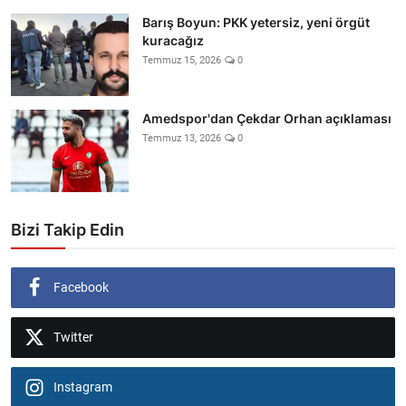
Barış Boyun: PKK yetersiz, yeni örgüt
kuracağız
Temmuz 15, 2026
0
Amedspor'dan Çekdar Orhan açıklaması
Temmuz 13, 2026
0
Bizi Takip Edin
Facebook
Twitter
Instagram