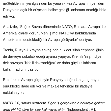
müttefiklerinin yenilgisinden bu yana ilk kez Avrupa'nın yeniden
Rusya'nın açık bir düşmanı haline geldiği" anlamını taşıdığı iddia
ediliyor.
Analizde, "Soğuk Savaş döneminde NATO, Ruslara ‘Avrupa'daki
Amerika' olarak görünürken, şimdi NATO'ya baktıklarında
Amerika'nın desteklediği bir Avrupa görüyorlar" deniyor.
Trenin, Rusya-Ukrayna savaşında nükleer silah cephaneliğinin
de devreye sokulabileceği uyarısı yapıyor. Kremlin'in şimdiye
dek savaşta "itidalli davrandığını" ve daha güçlü silahlarını
kullanmadığını yazıyor.
Bu sürecin Avrupa güçleriyle Rusya'yı doğrudan çatışmaya
sürüklediği ifade ediliyor ve makale tehditkar bir ifadeyle
noktalanıyor:
NATO 3.0, savaş demektir. Eğer iş gerçekten o noktaya gelirse,
artık NATO diye bir şey kalmayacaktır.
(Independent , RT,