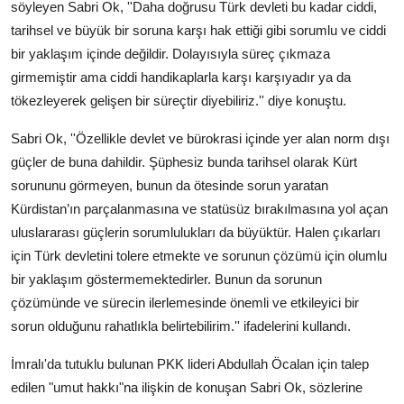
söyleyen Sabri Ok, ''Daha doğrusu Türk devleti bu kadar ciddi,
tarihsel ve büyük bir soruna karşı hak ettiği gibi sorumlu ve ciddi
bir yaklaşım içinde değildir. Dolayısıyla süreç çıkmaza
girmemiştir ama ciddi handikaplarla karşı karşıyadır ya da
tökezleyerek gelişen bir süreçtir diyebiliriz.'' diye konuştu.
Sabri Ok, ''Özellikle devlet ve bürokrasi içinde yer alan norm dışı
güçler de buna dahildir. Şüphesiz bunda tarihsel olarak Kürt
sorununu görmeyen, bunun da ötesinde sorun yaratan
Kürdistan’ın parçalanmasına ve statüsüz bırakılmasına yol açan
uluslararası güçlerin sorumlulukları da büyüktür. Halen çıkarları
için Türk devletini tolere etmekte ve sorunun çözümü için olumlu
bir yaklaşım göstermemektedirler. Bunun da sorunun
çözümünde ve sürecin ilerlemesinde önemli ve etkileyici bir
sorun olduğunu rahatlıkla belirtebilirim.'' ifadelerini kullandı.
İmralı'da tutuklu bulunan PKK lideri Abdullah Öcalan için talep
edilen "umut hakkı"na ilişkin de konuşan Sabri Ok, sözlerine