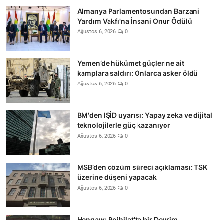
Almanya Parlamentosundan Barzani
Yardım Vakfı'na İnsani Onur Ödülü
Ağustos 6, 2026
0
Yemen’de hükümet güçlerine ait
kamplara saldırı: Onlarca asker öldü
Ağustos 6, 2026
0
BM'den IŞİD uyarısı: Yapay zeka ve dijital
teknolojilerle güç kazanıyor
Ağustos 6, 2026
0
MSB’den çözüm süreci açıklaması: TSK
üzerine düşeni yapacak
Ağustos 6, 2026
0
Hengaw: Rojhilat'ta bir Devrim