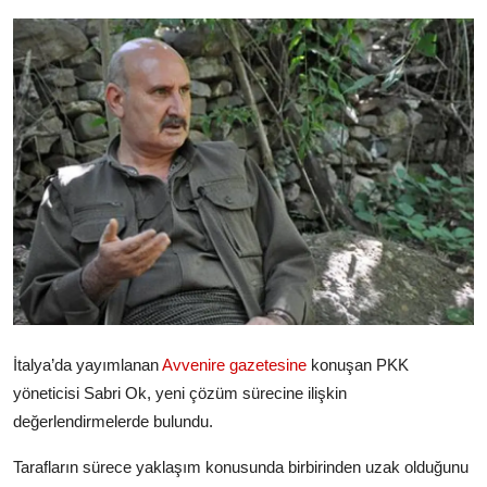
Video
Yazarlar
Arşiv
İletişim
Türkçe
Kurdi
İtalya’da yayımlanan
Avvenire gazetesine
konuşan PKK
yöneticisi Sabri Ok, yeni çözüm sürecine ilişkin
değerlendirmelerde bulundu.
Tarafların sürece yaklaşım konusunda birbirinden uzak olduğunu