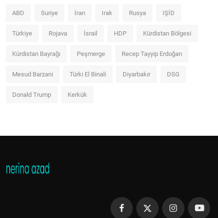
ABD
Suriye
İran
Irak
Rusya
IŞİD
Türkiye
Rojava
İsrail
HDP
Kürdistan Bölgesi
Kürdistan Bayrağı
Peşmerge
Recep Tayyip Erdoğan
Mesud Barzani
Türki El Binali
Diyarbakır
DSG
Donald Trump
Kerkük