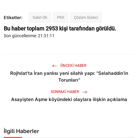
Etiketler:
Sabri Ok
PKK
Çözüm Süreci
Bu haber toplam
2953
kişi tarafından görüldü.
Son güncellenme: 21:31:11
ÖNCEKI HABER
Rojhılat’ta İran yanlısı yeni silahlı yapı: ''Selahaddin’in
Torunları''
SONRAKI HABER
Asayişten Aşme köyündeki olaylara ilişkin açıklama
İlgili Haberler