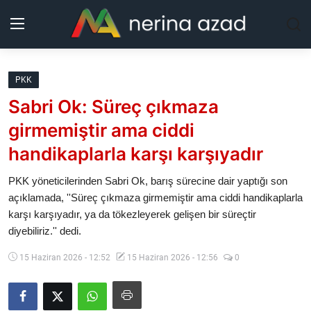
Kurdistan
PKK
Sabri Ok: Süreç çıkmaza
Bölgeler
girmemiştir ama ciddi
Yaşam
handikaplarla karşı karşıyadır
Güncel
PKK yöneticilerinden Sabri Ok, barış sürecine dair yaptığı son
açıklamada, ''Süreç çıkmaza girmemiştir ama ciddi handikaplarla
karşı karşıyadır, ya da tökezleyerek gelişen bir süreçtir
Analiz
diyebiliriz.'' dedi.
Makaleler
15 Haziran 2026 - 12:52
15 Haziran 2026 - 12:56
0
Galeri