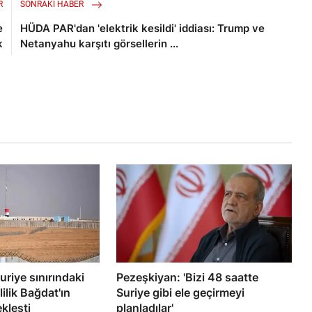
R
SONRAKI HABER
e
HÜDA PAR'dan 'elektrik kesildi' iddiası: Trump ve
k
Netanyahu karşıtı görsellerin ...
uriye sınırındaki
Pezeşkiyan: 'Bizi 48 saatte
ilik Bağdat'ın
Suriye gibi ele geçirmeyi
ekleşti
planladılar'