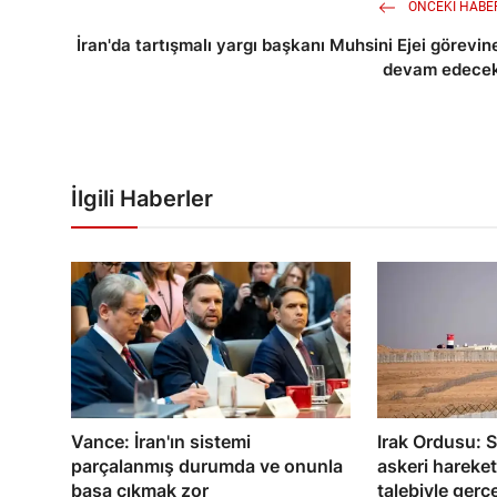
ÖNCEKI HABE
İran'da tartışmalı yargı başkanı Muhsini Ejei görevin
devam edece
İlgili Haberler
Vance: İran'ın sistemi
Irak Ordusu: S
parçalanmış durumda ve onunla
askeri hareketl
başa çıkmak zor
talebiyle gerç