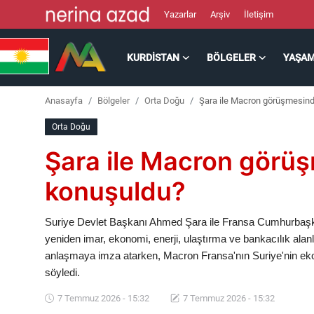
Yazarlar
Arşiv
İletişim
KURDISTAN
BÖLGELER
YAŞA
Kurdistan
Anasayfa
Bölgeler
Orta Doğu
Şara ile Macron görüşmesind
Bölgeler
Orta Doğu
Yaşam
Şara ile Macron görü
Güncel
konuşuldu?
Analiz
Suriye Devlet Başkanı Ahmed Şara ile Fransa Cumhurbaş
yeniden imar, ekonomi, enerji, ulaştırma ve bankacılık alanları
Makaleler
anlaşmaya imza atarken, Macron Fransa'nın Suriye'nin e
söyledi.
Galeri
7 Temmuz 2026 - 15:32
7 Temmuz 2026 - 15:32