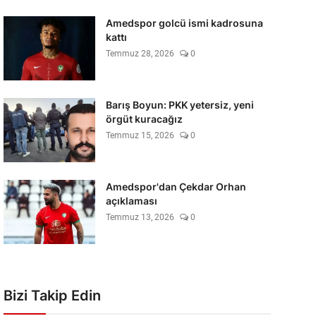
Amedspor golcü ismi kadrosuna
kattı
Temmuz 28, 2026
0
Barış Boyun: PKK yetersiz, yeni
örgüt kuracağız
Temmuz 15, 2026
0
Amedspor'dan Çekdar Orhan
açıklaması
Temmuz 13, 2026
0
Bizi Takip Edin