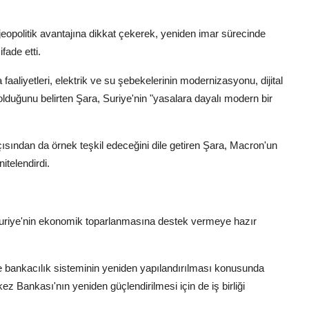
 jeopolitik avantajına dikkat çekerek, yeniden imar sürecinde
fade etti.
 faaliyetleri, elektrik ve su şebekelerinin modernizasyonu, dijital
ı olduğunu belirten Şara, Suriye'nin "yasalara dayalı modern bir
 açısından da örnek teşkil edeceğini dile getiren Şara, Macron'un
itelendirdi.
riye'nin ekonomik toparlanmasına destek vermeye hazır
le bankacılık sisteminin yeniden yapılandırılması konusunda
z Bankası'nın yeniden güçlendirilmesi için de iş birliği