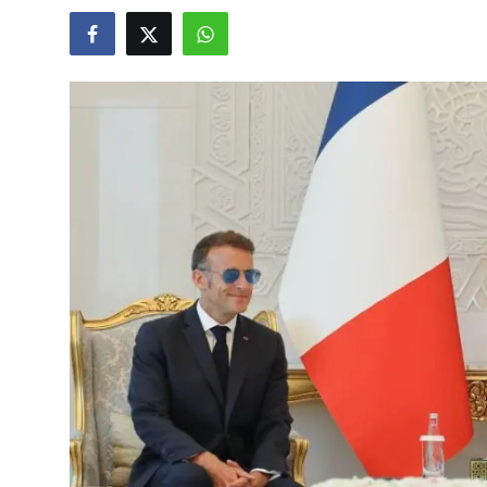
Video
Yazarlar
Arşiv
İletişim
Türkçe
Kurdi