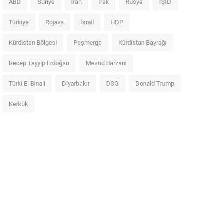
ABD
Suriye
İran
Irak
Rusya
IŞİD
Türkiye
Rojava
İsrail
HDP
Kürdistan Bölgesi
Peşmerge
Kürdistan Bayrağı
Recep Tayyip Erdoğan
Mesud Barzani
Türki El Binali
Diyarbakır
DSG
Donald Trump
Kerkük