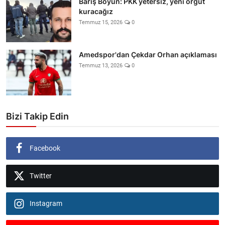
Barış Boyun: PKK yetersiz, yeni örgüt
kuracağız
Temmuz 15, 2026
0
Amedspor'dan Çekdar Orhan açıklaması
Temmuz 13, 2026
0
Bizi Takip Edin
Facebook
Twitter
Instagram