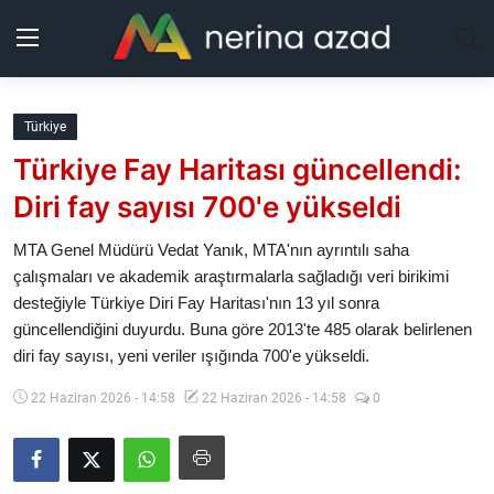
Kurdistan
Türkiye
Türkiye Fay Haritası güncellendi:
Bölgeler
Diri fay sayısı 700'e yükseldi
Yaşam
MTA Genel Müdürü Vedat Yanık, MTA'nın ayrıntılı saha
çalışmaları ve akademik araştırmalarla sağladığı veri birikimi
Güncel
desteğiyle Türkiye Diri Fay Haritası'nın 13 yıl sonra
güncellendiğini duyurdu. Buna göre 2013'te 485 olarak belirlenen
Analiz
diri fay sayısı, yeni veriler ışığında 700'e yükseldi.
Makaleler
22 Haziran 2026 - 14:58
22 Haziran 2026 - 14:58
0
Galeri