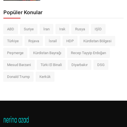
Popüler Konular
ABD
Suriye
İran
Irak
Rusya
IŞİD
Türkiye
Rojava
İsrail
HDP
Kürdistan Bölgesi
Peşmerge
Kürdistan Bayrağı
Recep Tayyip Erdoğan
Mesud Barzani
Türki El Binali
Diyarbakır
DSG
Donald Trump
Kerkük