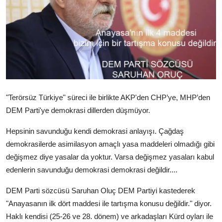
Video
Yazarlar
Arşiv
İletişim
"Terörsüz Türkiye" süreci ile birlikte AKP'den CHP’ye, MHP’den
Türkçe
Kurdi
DEM Parti'ye demokrasi dillerden düşmüyor.
Hepsinin savunduğu kendi demokrasi anlayışı. Çağdaş
demokrasilerde asimilasyon amaçlı yasa maddeleri olmadığı gibi
değişmez diye yasalar da yoktur. Varsa değişmez yasaları kabul
edenlerin savunduğu demokrasi demokrasi değildir....
DEM Parti sözcüsü Saruhan Oluç DEM Partiyi kastederek
"Anayasanın ilk dört maddesi ile tartışma konusu değildir." diyor.
Haklı kendisi (25-26 ve 28. dönem) ve arkadaşları Kürd oyları ile