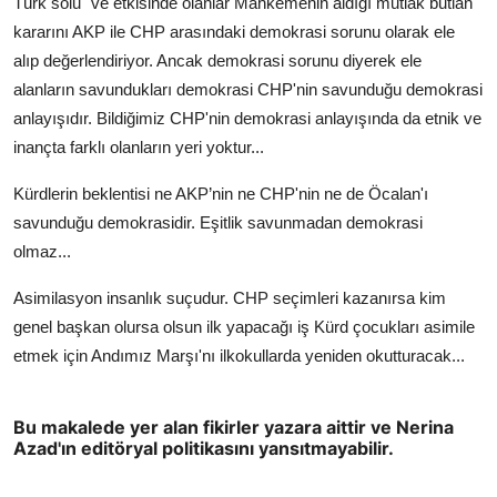
Türk solu" ve etkisinde olanlar Mahkemenin aldığı mutlak butlan
kararını AKP ile CHP arasındaki demokrasi sorunu olarak ele
alıp değerlendiriyor. Ancak demokrasi sorunu diyerek ele
alanların savundukları demokrasi CHP'nin savunduğu demokrasi
anlayışıdır. Bildiğimiz CHP'nin demokrasi anlayışında da etnik ve
inançta farklı olanların yeri yoktur...
Kürdlerin beklentisi ne AKP’nin ne CHP'nin ne de Öcalan'ı
savunduğu demokrasidir. Eşitlik savunmadan demokrasi
olmaz...
Asimilasyon insanlık suçudur. CHP seçimleri kazanırsa kim
genel başkan olursa olsun ilk yapacağı iş Kürd çocukları asimile
etmek için Andımız Marşı'nı ilkokullarda yeniden okutturacak...
Bu makalede yer alan fikirler yazara aittir ve Nerina
Azad'ın editöryal politikasını yansıtmayabilir.