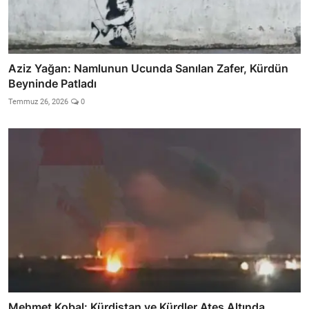
Aziz Yağan: Namlunun Ucunda Sanılan Zafer, Kürdün
Beyninde Patladı
Temmuz 26, 2026
0
Mehmet Kobal: Kürdistan ve Kürdler Ateş Altında