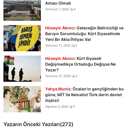
Amacı Olmalı
Temmuz 7, 2026
0
Hüseyin Akıncı
: Geleceğin Belirsizliği ve
Barışın Sorumluluğu: Kürt Siyasetinde
Yeni Bir Akla İhtiyac Var
Temmuz 12, 2026
0
Hüseyin Akıncı
: Kürt Siyaseti
Değişmedikçe Ortadoğu Değişse Ne
Yazar?
Temmuz 27, 2026
0
Yahya Munis
: Öcalan’ın gençliğinden bu
güne, MİT ile Kemalist Türk derin devlet
ilişkisi!
Ağustos 2, 2026
0
Yazarın Önceki Yazıları(272)