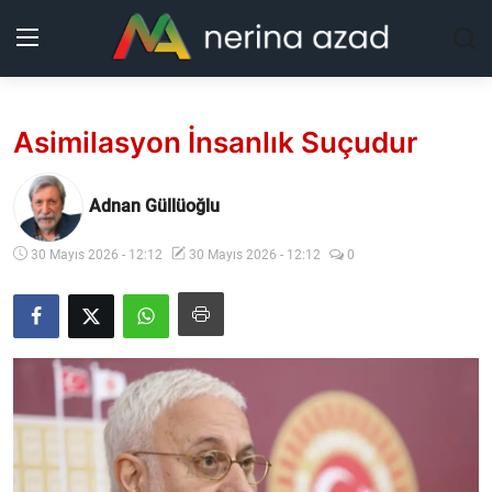
Kurdistan
Asimilasyon İnsanlık Suçudur
Bölgeler
Adnan Güllüoğlu
Yaşam
30 Mayıs 2026 - 12:12
30 Mayıs 2026 - 12:12
0
Güncel
Analiz
Makaleler
Galeri