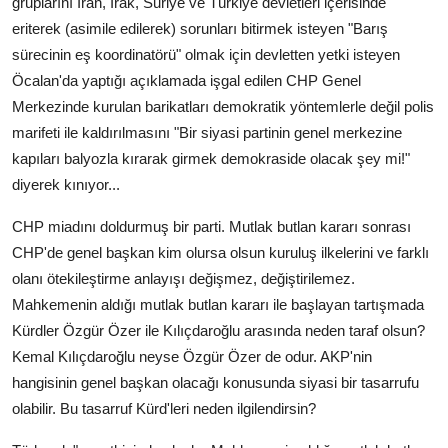
gruplarını İran, Irak, Suriye ve Türkiye devletleri içerisinde
eriterek (asimile edilerek) sorunları bitirmek isteyen "Barış
sürecinin eş koordinatörü" olmak için devletten yetki isteyen
Öcalan'da yaptığı açıklamada işgal edilen CHP Genel
Merkezinde kurulan barikatları demokratik yöntemlerle değil polis
marifeti ile kaldırılmasını "Bir siyasi partinin genel merkezine
kapıları balyozla kırarak girmek demokraside olacak şey mi!"
diyerek kınıyor...
CHP miadını doldurmuş bir parti. Mutlak butlan kararı sonrası
CHP'de genel başkan kim olursa olsun kuruluş ilkelerini ve farklı
olanı ötekileştirme anlayışı değişmez, değiştirilemez.
Mahkemenin aldığı mutlak butlan kararı ile başlayan tartışmada
Kürdler Özgür Özer ile Kılıçdaroğlu arasında neden taraf olsun?
Kemal Kılıçdaroğlu neyse Özgür Özer de odur. AKP'nin
hangisinin genel başkan olacağı konusunda siyasi bir tasarrufu
olabilir. Bu tasarruf Kürd'leri neden ilgilendirsin?