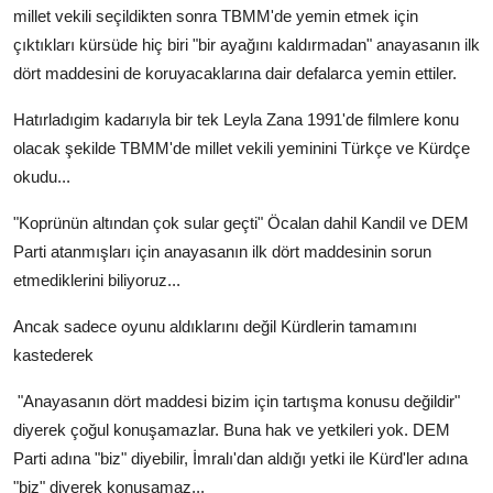
millet vekili seçildikten sonra TBMM'de yemin etmek için
çıktıkları kürsüde hiç biri "bir ayağını kaldırmadan" anayasanın ilk
dört maddesini de koruyacaklarına dair defalarca yemin ettiler.
Hatırladıgim kadarıyla bir tek Leyla Zana 1991'de filmlere konu
olacak şekilde TBMM'de millet vekili yeminini Türkçe ve Kürdçe
okudu...
"Koprünün altından çok sular geçti" Öcalan dahil Kandil ve DEM
Parti atanmışları için anayasanın ilk dört maddesinin sorun
etmediklerini biliyoruz...
Ancak sadece oyunu aldıklarını değil Kürdlerin tamamını
kastederek
"Anayasanın dört maddesi bizim için tartışma konusu değildir"
diyerek çoğul konuşamazlar. Buna hak ve yetkileri yok. DEM
Parti adına "biz" diyebilir, İmralı'dan aldığı yetki ile Kürd'ler adına
"biz" diyerek konuşamaz...