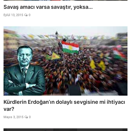
Savaş amacı varsa savaştır, yoksa...
Eylül 13, 2015
0
Kürdlerin Erdoğan’ın dolaylı sevgisine mi ihtiyacı
var?
Mayıs 3, 2015
0