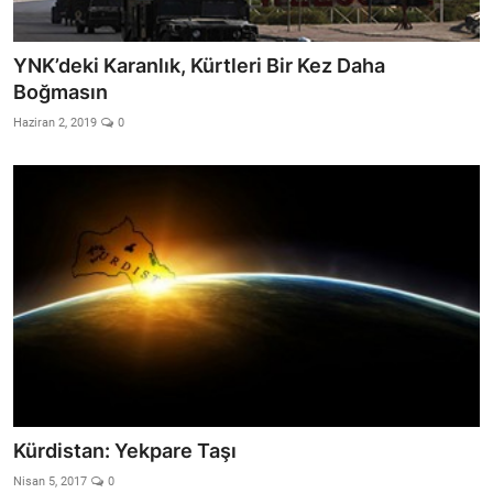
Video
Yazarlar
YNK’deki Karanlık, Kürtleri Bir Kez Daha
Boğmasın
Arşiv
Haziran 2, 2019
0
İletişim
Türkçe
Kurdi
Kürdistan: Yekpare Taşı
Nisan 5, 2017
0