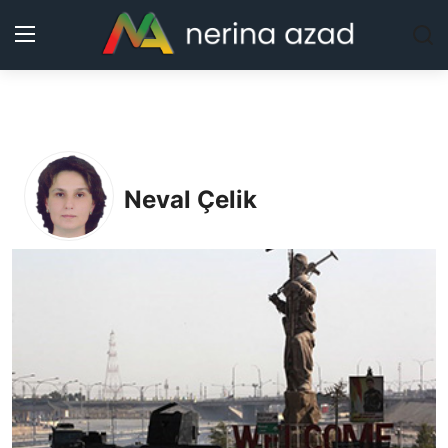
Kurdistan
Bölgeler
Neval Çelik
Yaşam
Güncel
Analiz
Makaleler
Galeri