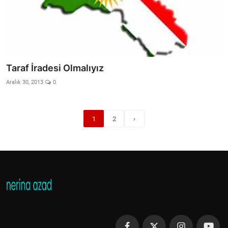
Taraf İradesi Olmalıyız
Aralık 30, 2013
0
1
2
›