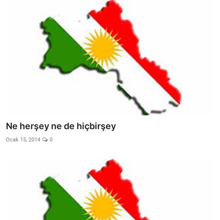
Ne herşey ne de hiçbirşey
Ocak 15, 2014
0