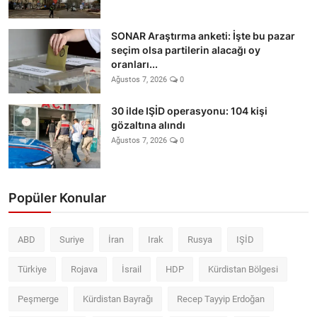
SONAR Araştırma anketi: İşte bu pazar
seçim olsa partilerin alacağı oy
oranları...
Ağustos 7, 2026
0
30 ilde IŞİD operasyonu: 104 kişi
gözaltına alındı
Ağustos 7, 2026
0
Popüler Konular
ABD
Suriye
İran
Irak
Rusya
IŞİD
Türkiye
Rojava
İsrail
HDP
Kürdistan Bölgesi
Peşmerge
Kürdistan Bayrağı
Recep Tayyip Erdoğan