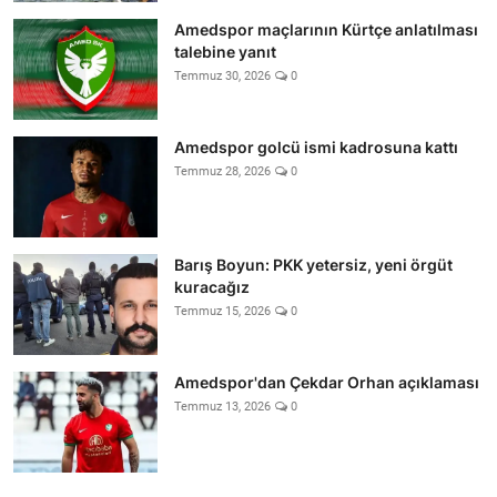
Amedspor maçlarının Kürtçe anlatılması
talebine yanıt
Temmuz 30, 2026
0
Amedspor golcü ismi kadrosuna kattı
Temmuz 28, 2026
0
Barış Boyun: PKK yetersiz, yeni örgüt
kuracağız
Temmuz 15, 2026
0
Amedspor'dan Çekdar Orhan açıklaması
Temmuz 13, 2026
0