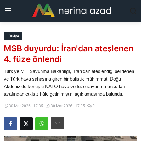
Kurdistan
Türkiye
MSB duyurdu: İran'dan ateşlenen
Bölgeler
4. füze önlendi
Yaşam
Türkiye Milli Savunma Bakanlığı, "İran’dan ateşlendiği belirlenen
ve Türk hava sahasına giren bir balistik mühimmat, Doğu
Güncel
Akdeniz’de konuşlu NATO hava ve füze savunma unsurları
tarafından etkisiz hâle getirilmiştir" açıklamasında bulundu.
Analiz
30 Mar 2026 - 17:35
30 Mar 2026 - 17:35
0
Makaleler
Galeri