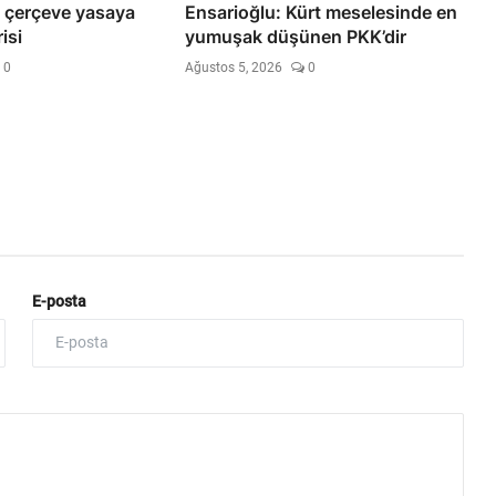
 çerçeve yasaya
Ensarioğlu: Kürt meselesinde en
isi
yumuşak düşünen PKK’dir
0
Ağustos 5, 2026
0
E-posta