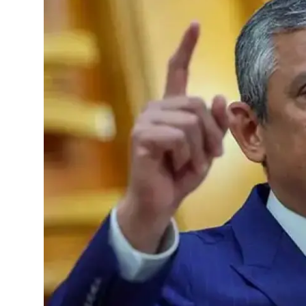
Video
Yazarlar
Arşiv
İletişim
Türkçe
Kurdi