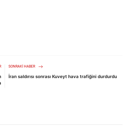
R
SONRAKI HABER
n
İran saldırısı sonrası Kuveyt hava trafiğini durdurdu
a