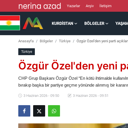
Yazarlar
Arşiv
İletişim
KURDISTAN
BÖLGELER
YAŞA
Kurdistan
Anasayfa
Bölgeler
Türkiye
Özgür Özel'den yeni parti açıkl
Bölgeler
Türkiye
Yaşam
Özgür Özel'den yeni p
Güncel
CHP Grup Başkanı Özgür Özel “En kötü ihtimalde kullanılmak
bırakıp başka bir partiye geçme yönünde alınmış bir kararım
Analiz
3 Haziran 2026 - 09:50
3 Haziran 2026 - 09:51
Makaleler
Galeri