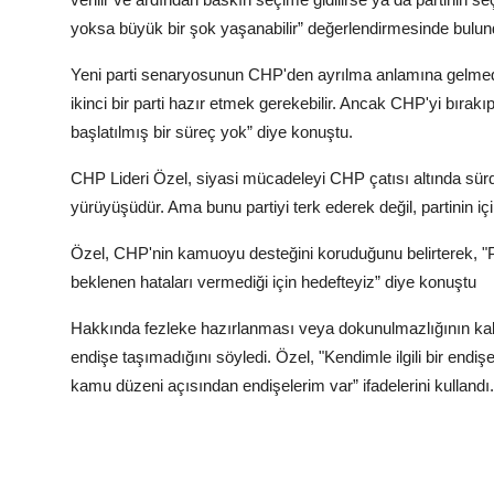
yoksa büyük bir şok yaşanabilir” değerlendirmesinde bulun
Yeni parti senaryosunun CHP'den ayrılma anlamına gelmedi
ikinci bir parti hazır etmek gerekebilir. Ancak CHP'yi bıra
başlatılmış bir süreç yok” diye konuştu.
CHP Lideri Özel, siyasi mücadeleyi CHP çatısı altında sürdü
yürüyüşüdür. Ama bunu partiyi terk ederek değil, partinin 
Özel, CHP'nin kamuoyu desteğini koruduğunu belirterek, 
beklenen hataları vermediği için hedefteyiz” diye konuştu
Hakkında fezleke hazırlanması veya dokunulmazlığının kaldır
endişe taşımadığını söyledi. Özel, "Kendimle ilgili bir end
kamu düzeni açısından endişelerim var” ifadelerini kullandı.