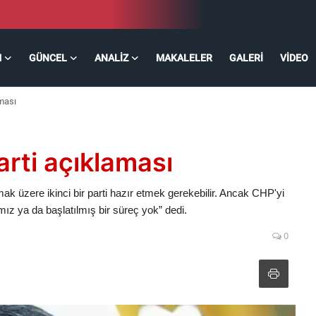
M
GÜNCEL
ANALIZ
MAKALELER
GALERI
VIDEO
aması
arti açıklaması
 üzere ikinci bir parti hazır etmek gerekebilir. Ancak CHP'yi
ız ya da başlatılmış bir süreç yok” dedi.
0