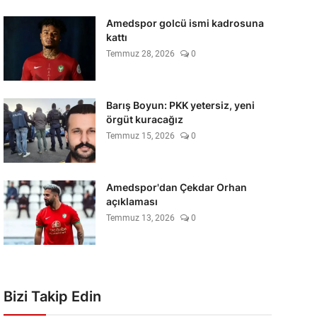
Amedspor golcü ismi kadrosuna
kattı
Temmuz 28, 2026
0
Barış Boyun: PKK yetersiz, yeni
örgüt kuracağız
Temmuz 15, 2026
0
Amedspor'dan Çekdar Orhan
açıklaması
Temmuz 13, 2026
0
Bizi Takip Edin