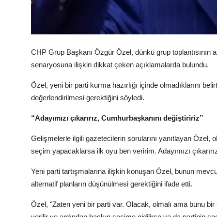
CHP Grup Başkanı Özgür Özel, dünkü grup toplantısının ardı
senaryosuna ilişkin dikkat çeken açıklamalarda bulundu.
Özel, yeni bir parti kurma hazırlığı içinde olmadıklarını belir
değerlendirilmesi gerektiğini söyledi.
“Adayımızı çıkarırız, Cumhurbaşkanını değiştiririz”
Gelişmelerle ilgili gazetecilerin sorularını yanıtlayan Özel,
seçim yapacaklarsa ilk oyu ben veririm. Adayımızı çıkarırız
Yeni parti tartışmalarına ilişkin konuşan Özel, bunun mevcut
alternatif planların düşünülmesi gerektiğini ifade etti.
Özel, "Zaten yeni bir parti var. Olacak, olmalı ama bunu bi
verilir ve ardından baskın seçime gidilirse ya da partinin se