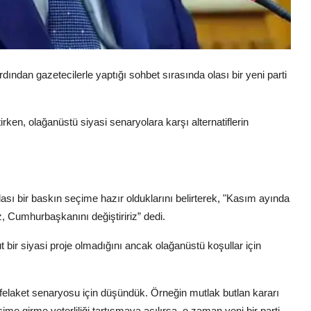
ndan gazetecilerle yaptığı sohbet sırasında olası bir yeni parti
tirken, olağanüstü siyasi senaryolara karşı alternatiflerin
 olası bir baskın seçime hazır olduklarını belirterek, "Kasım ayında
, Cumhurbaşkanını değiştiririz” dedi.
 bir siyasi proje olmadığını ancak olağanüstü koşullar için
r felaket senaryosu için düşündük. Örneğin mutlak butlan kararı
çime girme yeterliliği tartışmaya açılırsa, o zaman yeni bir parti