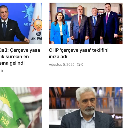
üsü: Çerçeve yasa
CHP 'çerçeve yasa' teklifini
ıllık sürecin en
imzaladı
ına gelindi
Ağustos 5, 2026
0
0