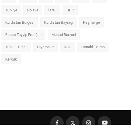
Türkiye
Rojava
İsrail
HDP
Kürdistan Bölgesi
Kürdistan Bayrağı
Peşmerge
Recep Tayyip Erdoğan
Mesud Barzani
Türki El Binali
Diyarbakır
DSG
Donald Trump
Kerkük