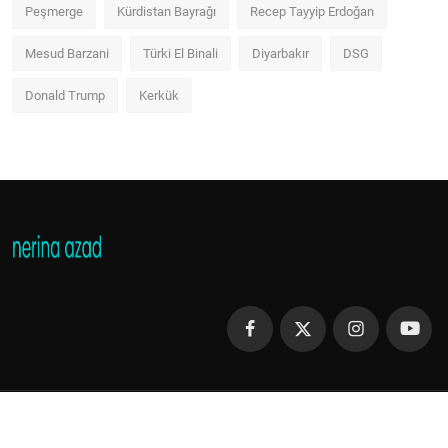
Peşmerge
Kürdistan Bayrağı
Recep Tayyip Erdoğan
Mesud Barzani
Türki El Binali
Diyarbakır
DSG
Donald Trump
Kerkük
Copyright 2013 - 2023 Nerina Azad - All Rights Reserved.