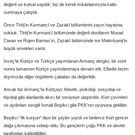
değerli ve kutsal saydık; biz de kendi imkânlarımızla katkı
sunmaya çalıştık.
Önce Tîrêj’in Kurmancî ve Zazakî bölümlerini yayın hayatına
soktuk. Tîrêj’in Kurmancî bölümünde değerli dostlarım Murad
Ciwan ve Rojen Barnas’ın, Zazakî bölümünde ise Malmîsanij’in
büyük emekleri vardı.
İsveç’te Kürtçe ve Türkçe yayımlanan Armanç dergisi, bir süre
sonra tamamen Kürtçe yayımlanmaya devam etti. Elbette bizim
dışımızda diğer örgütlerin çabaları da değerlidir.
Ancak biz Armanç’ta Kürtçeyi; felsefe, psikoloji, sosyoloji ve
biyoloji gibi alanlarda akıcı bir seviyeye ulaştırdık. Kürt çevreleri
ve aydınları sevgili İsmail Beşikci gibi PKK’nın oyununa geldiler.
Beşikci “ilk kurşun” diye bir şeyler yazdı ve binlerce Kürt gencin
dağa çıkmasına sebep oldu. Bu gençlerin çoğu PKK ve devlet
tarafından katledildiler.