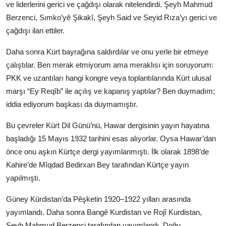
ve liderlerini gerici ve çağdışı olarak nitelendirdi. Şeyh Mahmud
Berzenci, Sımko’yê Şikakî, Şeyh Said ve Seyid Rıza’yı gerici ve
çağdışı ilan ettiler.
Daha sonra Kürt bayrağına saldırdılar ve onu yerle bir etmeye
çalıştılar. Ben merak etmiyorum ama meraklısı için soruyorum:
PKK ve uzantıları hangi kongre veya toplantılarında Kürt ulusal
marşı “Ey Reqîb” ile açılış ve kapanış yaptılar? Ben duymadım;
iddia ediyorum başkası da duymamıştır.
Bu çevreler Kürt Dil Günü’nü, Hawar dergisinin yayın hayatına
başladığı 15 Mayıs 1932 tarihini esas alıyorlar. Oysa Hawar’dan
önce onu aşkın Kürtçe dergi yayımlanmıştı. İlk olarak 1898’de
Kahire’de Mîqdad Bedirxan Bey tarafından Kürtçe yayın
yapılmıştı.
Güney Kürdistan’da Pêşketin 1920–1922 yılları arasında
yayımlandı. Daha sonra Bangê Kurdistan ve Rojî Kurdistan,
Şeyh Mahmud Berzenci tarafından yayımlandı. Doğu