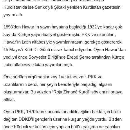
Kürdistan’da ise Sımko’yê Şikakî yeniden Kurdistan gazetesini
yayımlattı.
1898’den Hawar’ın yayın hayatına başladığı 1932’ye kadar çok
sayıda Kürtçe yayın faaliyet göstermiştir. PKK ve uzantıları,
Hawar’ın Latin alfabesiyle yayımlanmasını gerekçe göstererek
15 Mayıs’ı Kürt Dil Günü olarak kabul ediyorlar. Oysa Hawar’dan
yedi yıl önce Sovyetler Birliği’nde Erebê Şemo tarafından Kürtçe
Latin alfabesiyle kitap yayımlanmıştı.
Öne sürülen argümanlar zayıf ve tutarsızdır. PKK ve
uzantılarının derdi, her şeyin kendileriyle başladığı algısını
oluşturmaktır. Bu yüzden “Roja Zimanê Kurdî” söylemini ortaya
attılar.
Oysa PKK, 1970’lerin sonunda anadilde eğitim hakkı için bildiri
dağıtan DDKD’li gençlerin üzerine kurşun yağdırıyordu. Bizden
önce Kürt dili ve kültürü için yapılan bütün çalışma ve çabaları