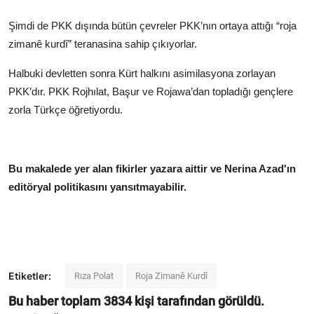
Şimdi de PKK dışında bütün çevreler PKK’nın ortaya attığı “roja
zimanê kurdî” teranasina sahip çıkıyorlar.
Halbuki devletten sonra Kürt halkını asimilasyona zorlayan
PKK’dır. PKK Rojhılat, Başur ve Rojawa’dan topladığı gençlere
zorla Türkçe öğretiyordu.
Bu makalede yer alan fikirler yazara aittir ve Nerina Azad'ın
editöryal politikasını yansıtmayabilir.
Etiketler:
Rıza Polat
Roja Zimanê Kurdî
Bu haber toplam
3834
kişi tarafından görüldü.