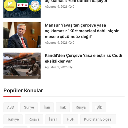
açıklaması: Yeni dönem başlıyor
Ağustos 9, 2026
0
Mansur Yavaş'tan çerçeve yasa
açıklaması: “Kürt meselesi dahil hiçbir
mesele çözümsüz değil”
Ağustos 9, 2026
0
Kandil’den Çerçeve Yasa eleştirisi: Ciddi
eksiklikler var
Ağustos 9, 2026
0
Popüler Konular
ABD
Suriye
İran
Irak
Rusya
IŞİD
Türkiye
Rojava
İsrail
HDP
Kürdistan Bölgesi