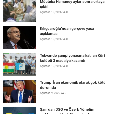
Mücteba Hamaney aylar sonra ortaya
çıktı!
Ağustos 10, 2026
0
Kılıçdaroğlu’ndan çerçeve yasa
açıklaması
Ağustos 10, 2026
0
Tekvando şampiyonasına katılan Kürt
kulübü 3 madalya kazandı
Ağustos 10, 2026
0
Trump: İran ekonomik olarak çok kötü
durumda
Ağustos 9, 2026
0
Şam’dan DSG ve Özerk Yönetim