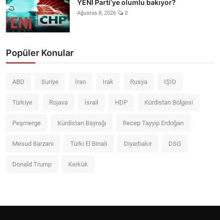
YENİ Parti’ye olumlu bakıyor?
Ağustos 8, 2026
0
Popüler Konular
ABD
Suriye
İran
Irak
Rusya
IŞİD
Türkiye
Rojava
İsrail
HDP
Kürdistan Bölgesi
Peşmerge
Kürdistan Bayrağı
Recep Tayyip Erdoğan
Mesud Barzani
Türki El Binali
Diyarbakır
DSG
Donald Trump
Kerkük