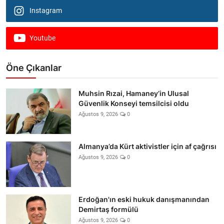
Instagram
Youtube
Öne Çıkanlar
Muhsin Rızai, Hamaney’in Ulusal
Güvenlik Konseyi temsilcisi oldu
Ağustos 9, 2026
0
Almanya’da Kürt aktivistler için af çağrısı
Ağustos 9, 2026
0
Erdoğan'ın eski hukuk danışmanından
Demirtaş formülü
Ağustos 9, 2026
0