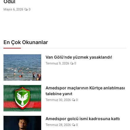
Ödül
Video
Mayıs 6, 2026
0
Yazarlar
Arşiv
En Çok Okunanlar
İletişim
Van Gölü'nde yüzmek yasaklandı!
Türkçe
Kurdi
Temmuz 9, 2026
0
Amedspor maçlarının Kürtçe anlatılması
talebine yanıt
Temmuz 30, 2026
0
Amedspor golcü ismi kadrosuna kattı
Temmuz 28, 2026
0