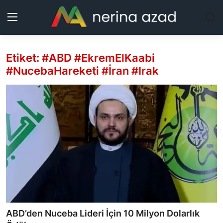
Etiket: #ABD #EkremElKaabi
Kurdistan
#NucebaHareketi #İran #Irak
Bölgeler
Yaşam
Güncel
Analiz
Makaleler
Galeri
ABD’den Nuceba Lideri İçin 10 Milyon Dolarlık