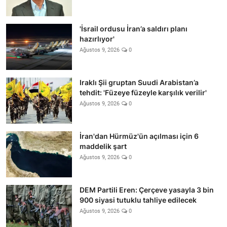
'İsrail ordusu İran’a saldırı planı
hazırlıyor'
Ağustos 9, 2026
0
Iraklı Şii gruptan Suudi Arabistan’a
tehdit: 'Füzeye füzeyle karşılık verilir'
Ağustos 9, 2026
0
İran'dan Hürmüz'ün açılması için 6
maddelik şart
Ağustos 9, 2026
0
DEM Partili Eren: Çerçeve yasayla 3 bin
900 siyasi tutuklu tahliye edilecek
Ağustos 9, 2026
0