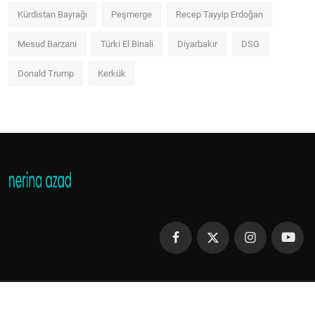
Kürdistan Bayrağı
Peşmerge
Recep Tayyip Erdoğan
Mesud Barzani
Türki El Binali
Diyarbakır
DSG
Donald Trump
Kerkük
Copyright 2013 - 2023 Nerina Azad - All Rights Reserved.