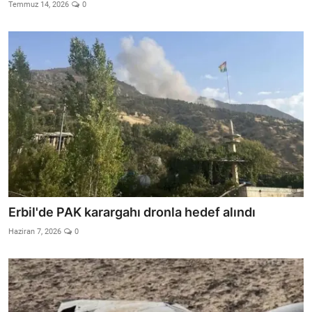
Video
Temmuz 14, 2026
0
Yazarlar
Arşiv
İletişim
Türkçe
Kurdi
Erbil'de PAK karargahı dronla hedef alındı
Haziran 7, 2026
0