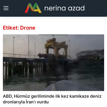
Etiket: Drone
Kurdistan
Bölgeler
Yaşam
Güncel
Analiz
Makaleler
ABD, Hürmüz geriliminde ilk kez kamikaze deniz
Galeri
dronlarıyla İran’ı vurdu