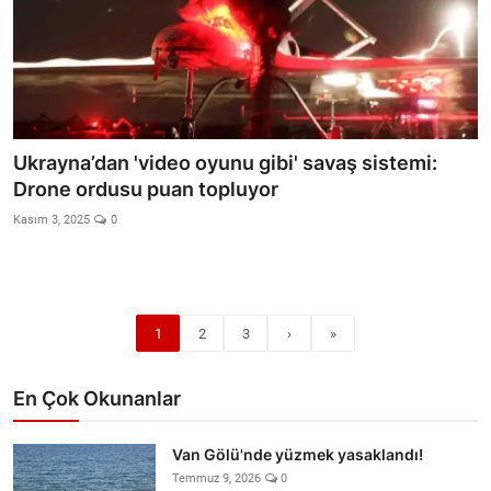
Ukrayna’dan 'video oyunu gibi' savaş sistemi:
Drone ordusu puan topluyor
Kasım 3, 2025
0
1
2
3
›
»
En Çok Okunanlar
Van Gölü'nde yüzmek yasaklandı!
Temmuz 9, 2026
0