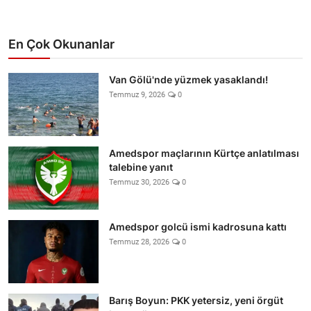
En Çok Okunanlar
Van Gölü'nde yüzmek yasaklandı!
Temmuz 9, 2026
0
Amedspor maçlarının Kürtçe anlatılması
talebine yanıt
Temmuz 30, 2026
0
Amedspor golcü ismi kadrosuna kattı
Temmuz 28, 2026
0
Barış Boyun: PKK yetersiz, yeni örgüt