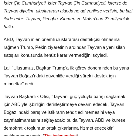
İster Çin Cumhuriyeti, ister Tayvan Çin Cumhuriyeti, isterse de
Tayvan diyelim, uluslararası alanda ne ad verilirse verilsin, bu bizi
ifade eder: Tayvan, Penghu, Kinmen ve Matsu'nun 23 milyonluk
halkı.
ABD, Tayvan'ın en önemli uluslararası destekçisi olmasına
rağmen Trump, Pekin ziyaretinin ardından Tayvan'a yeni silah
satışları konusunda henüz karar vermediğini söyledi.
Lai, "Ulusumuz, Başkan Trump'a ilk görev döneminden bu yana
Tayvan Boğazı'ndaki güvenliğe verdiği sürekli destek için
minnettar" dedi.
Tayvan Başkanlık Ofisi, "Tayvan, güç yoluyla barışı sağlamak
için ABD'yle işbirliğini derinleştirmeye devam edecek, Tayvan
Boğazı'ndaki barış ve istikrarın tehdit edilmemesini veya
zayıflatılmamasını sağlayacak; bu da Tayvan, ABD ve küresel
demokratik toplumun ortak çıkarlarına hizmet edecektir"
açıklamasını yaptı. (
The independent
)