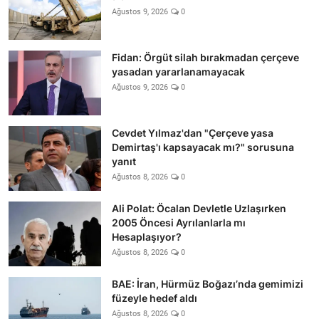
Ağustos 9, 2026
0
Fidan: Örgüt silah bırakmadan çerçeve
yasadan yararlanamayacak
Ağustos 9, 2026
0
Cevdet Yılmaz'dan "Çerçeve yasa
Demirtaş'ı kapsayacak mı?" sorusuna
yanıt
Ağustos 8, 2026
0
Ali Polat: Öcalan Devletle Uzlaşırken
2005 Öncesi Ayrılanlarla mı
Hesaplaşıyor?
Ağustos 8, 2026
0
BAE: İran, Hürmüz Boğazı’nda gemimizi
füzeyle hedef aldı
Ağustos 8, 2026
0