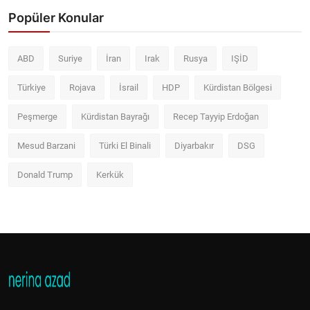
Popüler Konular
ABD
Suriye
İran
Irak
Rusya
IŞİD
Türkiye
Rojava
İsrail
HDP
Kürdistan Bölgesi
Peşmerge
Kürdistan Bayrağı
Recep Tayyip Erdoğan
Mesud Barzani
Türki El Binali
Diyarbakır
DSG
Donald Trump
Kerkük