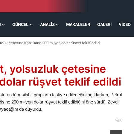
M
GÜNCEL
ANALIZ
MAKALELER
GALERI
VIDEO
uzluk çetesine ifşa: Bana 200 milyon dolar rüşvet teklif edildi
st, yolsuzluk çetesine
olar rüşvet teklif edildi
steren tüm silahlı grupların tasfiye edileceğini açıklarken, Petrol
sine 200 milyon dolar rüşvet teklif edildiğini öne sürdü. Zeydi,
layacağını da duyurdu.
0