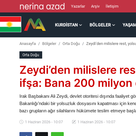
Yazarlar
Arşiv
İletişim
KURDISTAN
BÖLGELER
YAŞA
Kurdistan
Anasayfa
Bölgeler
Orta Doğu
Zeydi’den milislere rest, yols
Bölgeler
Orta Doğu
Yaşam
Zeydi’den milislere re
Güncel
ifşa: Bana 200 milyon d
Analiz
Irak Başbakanı Ali Zeydi, devlet otoritesi dışında faaliyet gö
Bakanlığı’ndaki bir yolsuzluk dosyasını kapatması için kendi
Makaleler
bazı grupların ağır silahlarını hükümete teslim etmeye baş
1 Haziran 2026 - 10:07
1 Haziran 2026 - 10:07
Galeri