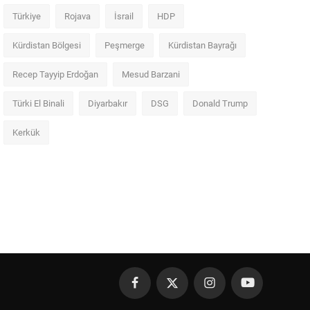
Türkiye
Rojava
İsrail
HDP
Kürdistan Bölgesi
Peşmerge
Kürdistan Bayrağı
Recep Tayyip Erdoğan
Mesud Barzani
Türki El Binali
Diyarbakır
DSG
Donald Trump
Kerkük