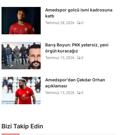
Amedspor golcü ismi kadrosuna
kattı
Temmuz 28, 2026
0
Barış Boyun: PKK yetersiz, yeni
örgüt kuracağız
Temmuz 15, 2026
0
Amedspor'dan Çekdar Orhan
açıklaması
Temmuz 13, 2026
0
Bizi Takip Edin