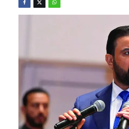
Video
Yazarlar
Arşiv
İletişim
Türkçe
Kurdi