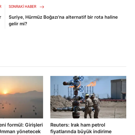
R
SONRAKI HABER
r
Suriye, Hürmüz Boğazı'na alternatif bir rota haline
gelir mi?
ni formül: Girişleri
Reuters: Irak ham petrol
rı Umman yönetecek
fiyatlarında büyük indirime