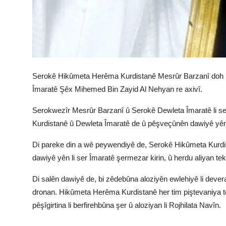
Serokê Hikûmeta Herêma Kurdistanê Mesrûr Barzanî doh
Îmaratê Şêx Mihemed Bin Zayid Al Nehyan re axivî.
Serokwezîr Mesrûr Barzanî û Serokê Dewleta Îmaratê li se
Kurdistanê û Dewleta Îmaratê de û pêşveçûnên dawiyê yên r
Di pareke din a wê peywendiyê de, Serokê Hikûmeta Kurdist
dawiyê yên li ser Îmaratê şermezar kirin, û herdu aliyan teke
Di salên dawiyê de, bi zêdebûna aloziyên ewlehiyê li dev
dronan. Hikûmeta Herêma Kurdistanê her tim piştevaniya ten
pêşîgirtina li berfirehbûna şer û aloziyan li Rojhilata Navîn.