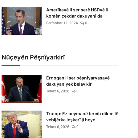
Amerîkayê li ser şerê HSDyê û
komên çekdar daxuyanî da
Berfanbar 11, 2024
0
Nûçeyên Pêşnîyarkirî
Erdogan li ser pêşniyaryasayê
daxuyaniyek belav kir
Tebax 6, 2026
0
Trump: Ez peymanê tercîh dikim lê
vebijêrka leşkerî jî heye
Tebax 6, 2026
0