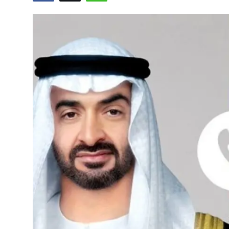
Vidyo
Nivîskar
Arşiv
Têkilî
Türkçe
Kurdi