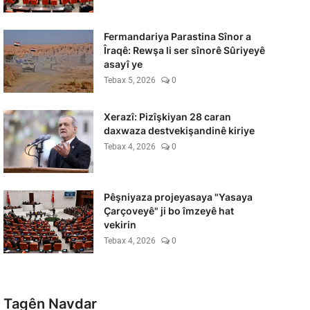
Fermandariya Parastina Sînor a
Îraqê: Rewşa li ser sînorê Sûriyeyê
asayî ye
Tebax 5, 2026
0
Xerazî: Pizîşkiyan 28 caran
daxwaza destvekişandinê kiriye
Tebax 4, 2026
0
Pêşniyaza projeyasaya "Yasaya
Çarçoveyê" ji bo îmzeyê hat
vekirin
Tebax 4, 2026
0
Tagên Navdar