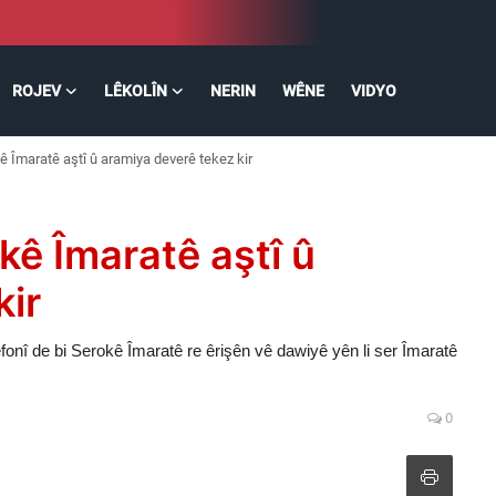
ROJEV
LÊKOLÎN
NERIN
WÊNE
VIDYO
ê Îmaratê aştî û aramiya deverê tekez kir
kê Îmaratê aştî û
kir
nî de bi Serokê Îmaratê re êrişên vê dawiyê yên li ser Îmaratê
0