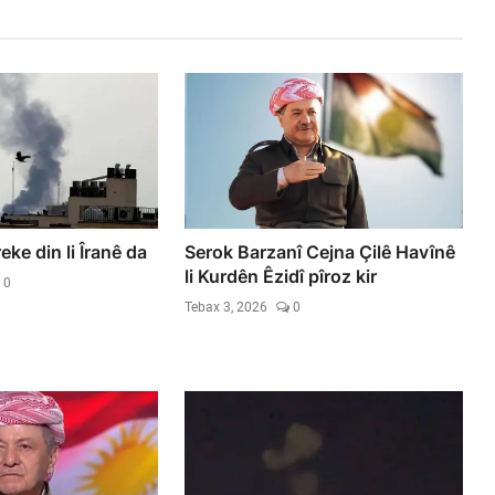
ke din li Îranê da
Serok Barzanî Cejna Çilê Havînê
li Kurdên Êzidî pîroz kir
0
Tebax 3, 2026
0