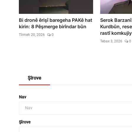
Bi dronê êrişî baregeha PAKê hat
Serok Barzanî: 
kirin: 8 Pêşmerge birîndar bûn
Kurdbûn, rese
rastî komkujiy
Tîrmeh 20, 2026
0
Tebax 3, 2026
0
Şîrove
Nav
Şîrove