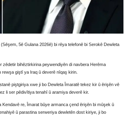
(Sêşem, 5ê Gulana 2026ê) bi rêya telefonê bi Serokê Dewleta
r zêdetir bihêztirkirina peywendiyên di navbera Herêma
ewşa giştî ya Iraq û deverê nîqaş kirin.
anê piştgiriya xwe ji bo Dewleta Îmaratê tekez kir û êrişên vê
z li ser pêdivîtiya tenahî û aramiya deverê kir.
era Kendavê re, Îmarat bûye armanca çend êrişên bi mûşek û
ahiyê û parastina serweriya dewletên dost kiriye, ji bo