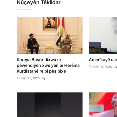
Nûçeyên Têkildar
Koreya Başûr dixwaze
Amerîkayê care
pêwendiyên xwe yên bi Herêma
Tîrmeh 23, 2026
Kurdistanê re bi pêş bixe
Tîrmeh 27, 2026
0