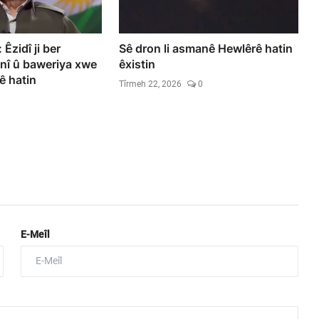
Êzidî ji ber
Sê dron li asmanê Hewlêrê hatin
nî û baweriya xwe
êxistin
ê hatin
Tîrmeh 22, 2026
0
E-Meîl