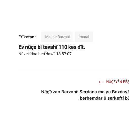
Etîketan:
Mesrur Barzani
Îmarat
Ev nûçe bi tevahî
110
kes dît.
Nûvekirina herî dawî: 18:57:07
NÛÇEYÊN PÊŞ
Nêçîrvan Barzanî: Serdana me ya Bexday
berhemdar û serkeftî b