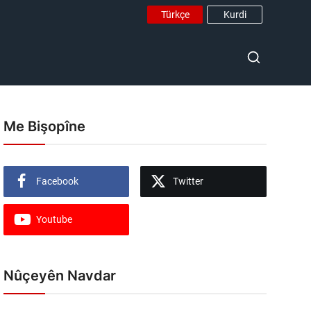
Türkçe
Kurdi
Me Bişopîne
Facebook
Twitter
Youtube
Nûçeyên Navdar