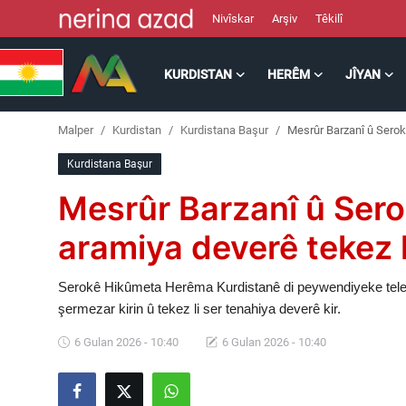
Nivîskar
Arşiv
Têkilî
KURDISTAN
HERÊM
JÎYAN
Kurdistan
Malper
Kurdistan
Kurdistana Başur
Mesrûr Barzanî û Serok
Herêm
Kurdistana Başur
Jîyan
Mesrûr Barzanî û Sero
Rojev
aramiya deverê tekez 
Lêkolîn
Serokê Hikûmeta Herêma Kurdistanê di peywendiyeke telefo
şermezar kirin û tekez li ser tenahiya deverê kir.
Nerin
6 Gulan 2026 - 10:40
6 Gulan 2026 - 10:40
Wêne