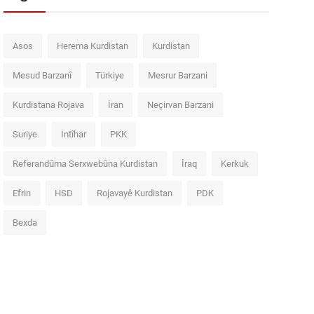
Asos
Herema Kurdistan
Kurdistan
Mesud Barzanî
Türkiye
Mesrur Barzani
Kurdistana Rojava
İran
Neçirvan Barzani
Suriye
İntîhar
PKK
Referandûma Serxwebûna Kurdistan
İraq
Kerkuk
Efrin
HSD
Rojavayê Kurdistan
PDK
Bexda