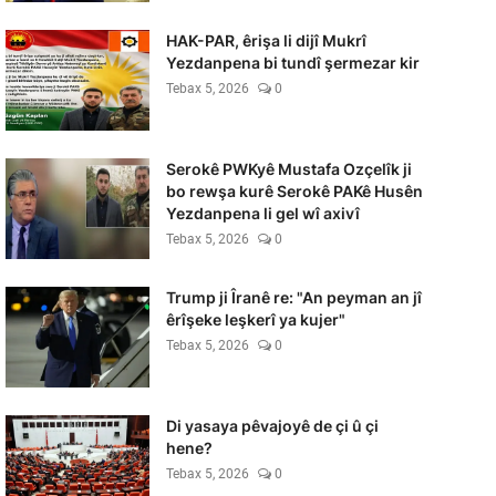
HAK-PAR, êrişa li dijî Mukrî
Yezdanpena bi tundî şermezar kir
Tebax 5, 2026
0
Serokê PWKyê Mustafa Ozçelîk ji
bo rewşa kurê Serokê PAKê Husên
Yezdanpena li gel wî axivî
Tebax 5, 2026
0
Trump ji Îranê re: "An peyman an jî
êrîşeke leşkerî ya kujer"
Tebax 5, 2026
0
Di yasaya pêvajoyê de çi û çi
hene?
Tebax 5, 2026
0