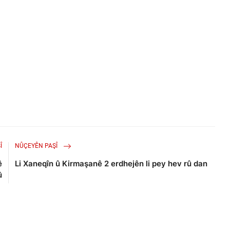
Î
NÛÇEYÊN PAŞÎ
ê
Li Xaneqîn û Kirmaşanê 2 erdhejên li pey hev rû dan
û