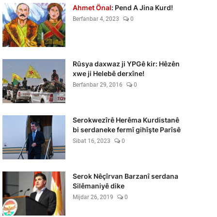
Ahmet Önal
: Pend A Jina Kurd!
Berfanbar 4, 2023
0
Rûsya daxwaz ji YPGê kir: Hêzên
xwe ji Helebê derxîne!
Berfanbar 29, 2016
0
Serokwezîrê Herêma Kurdistanê
bi serdaneke fermî gihîşte Parîsê
Sibat 16, 2023
0
Serok Nêçîrvan Barzanî serdana
Silêmaniyê dike
Mijdar 26, 2019
0