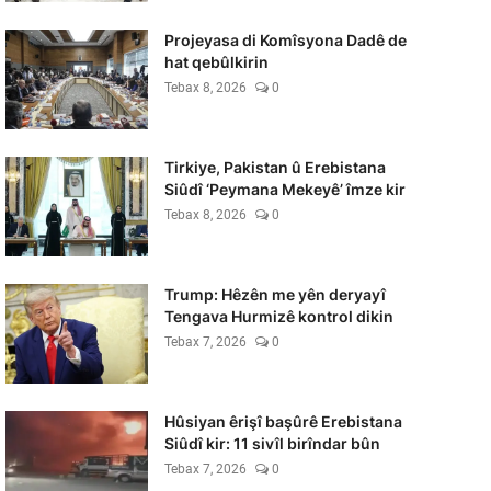
Projeyasa di Komîsyona Dadê de
hat qebûlkirin
Tebax 8, 2026
0
Tirkiye, Pakistan û Erebistana
Siûdî ‘Peymana Mekeyê’ îmze kir
Tebax 8, 2026
0
Trump: Hêzên me yên deryayî
Tengava Hurmizê kontrol dikin
Tebax 7, 2026
0
Hûsiyan êrişî başûrê Erebistana
Siûdî kir: 11 sivîl birîndar bûn
Tebax 7, 2026
0