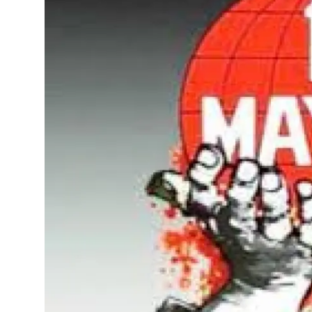
Vidyo
Nivîskar
Arşiv
Têkilî
Türkçe
Kurdi