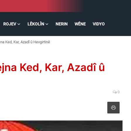
ROJEV
LÊKOLÎN
NERIN
WÊNE
VIDYO
jna Ked, Kar, Azadî û Hevgirtinê
ejna Ked, Kar, Azadî û
0