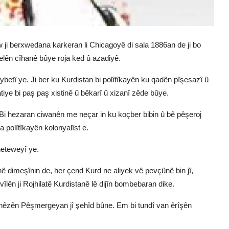
Ew ji berxwedana karkeran li Chicagoyê di sala 1886an de ji bo
gelên cîhanê bûye roja ked û azadiyê.
betî ye. Ji ber ku Kurdistan bi polîtîkayên ku qadên pîşesazî û
tiye bi paş paş xistinê û bêkarî û xizanî zêde bûye.
. Bi hezaran ciwanên me neçar in ku koçber bibin û bê pêşeroj
 polîtîkayên kolonyalîst e.
neteweyî ye.
Îranê dimeşînin de, her çend Kurd ne aliyek vê pevçûnê bin jî,
lên ji Rojhilatê Kurdistanê lê dijîn bombebaran dike.
ji hêzên Pêşmergeyan jî şehîd bûne. Em bi tundî van êrîşên