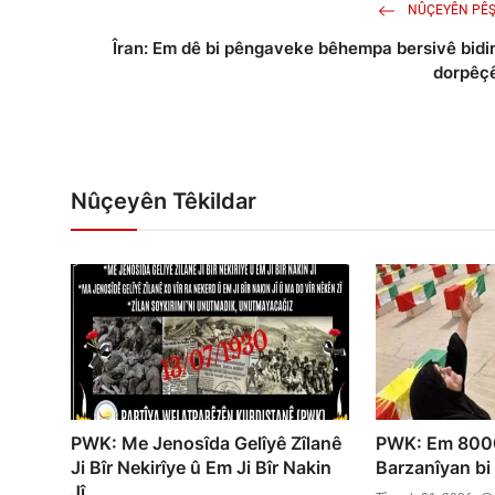
NÛÇEYÊN PÊŞ
Îran: Em dê bi pêngaveke bêhempa bersivê bidi
dorpêç
Nûçeyên Têkildar
PWK: Me Jenosîda Gelîyê Zîlanê
PWK: Em 8000
Ji Bîr Nekirîye û Em Ji Bîr Nakin
Barzanîyan bi r
Jî