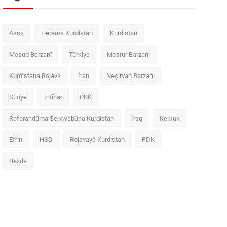
Asos
Herema Kurdistan
Kurdistan
Mesud Barzanî
Türkiye
Mesrur Barzani
Kurdistana Rojava
İran
Neçirvan Barzani
Suriye
İntîhar
PKK
Referandûma Serxwebûna Kurdistan
İraq
Kerkuk
Efrin
HSD
Rojavayê Kurdistan
PDK
Bexda