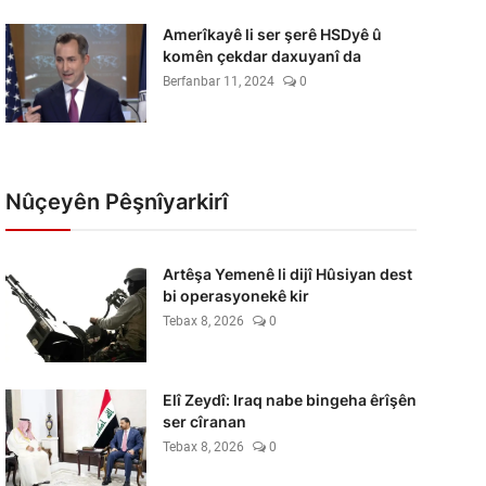
Amerîkayê li ser şerê HSDyê û
komên çekdar daxuyanî da
Berfanbar 11, 2024
0
Nûçeyên Pêşnîyarkirî
Artêşa Yemenê li dijî Hûsiyan dest
bi operasyonekê kir
Tebax 8, 2026
0
Elî Zeydî: Iraq nabe bingeha êrîşên
ser cîranan
Tebax 8, 2026
0