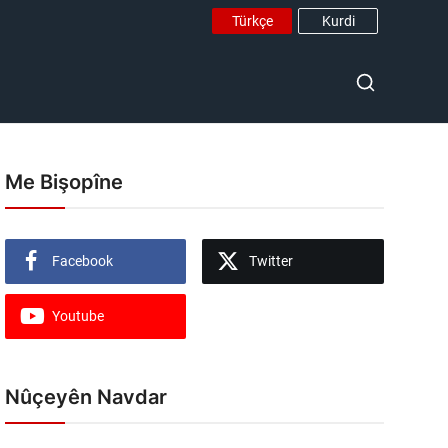
Türkçe
Kurdi
Me Bişopîne
Facebook
Twitter
Youtube
Nûçeyên Navdar