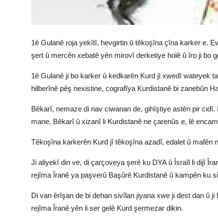
1ê Gulanê roja yekîtî, hevgirtin û têkoşîna çîna karker e. 
şert û mercên xebatê yên mirovî derketiye holê û îro ji bo 
1ê Gulanê ji bo karker û kedkarên Kurd jî xwedî wateyek tay
hilberînê pêş nexistine, cografîya Kurdistanê bi zanebûn Ha
Bêkarî, nemaze di nav ciwanan de, gihîştiye astên pir cidî
mane. Bêkarî û xizanî li Kurdistanê ne çarenûs e, lê encama
Têkoşîna karkerên Kurd jî têkoşîna azadî, edalet û mafên 
Ji aliyekî din ve, di çarçoveya şerê ku DYA û Îsraîl li dijî 
rejîma Îranê ya paşverû Başûrê Kurdistanê û kampên ku sivî
Di van êrîşan de bi dehan sivîlan jiyana xwe ji dest dan û 
rejîma Îranê yên li ser gelê Kurd şermezar dikin.