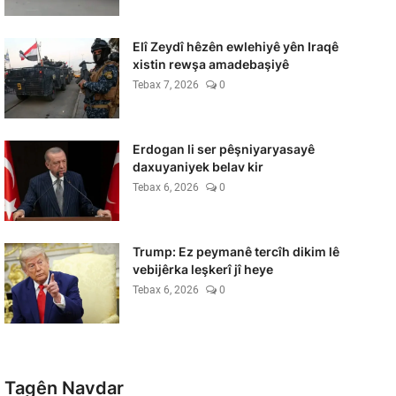
Elî Zeydî hêzên ewlehiyê yên Iraqê
xistin rewşa amadebaşiyê
Tebax 7, 2026
0
Erdogan li ser pêşniyaryasayê
daxuyaniyek belav kir
Tebax 6, 2026
0
Trump: Ez peymanê tercîh dikim lê
vebijêrka leşkerî jî heye
Tebax 6, 2026
0
Tagên Navdar