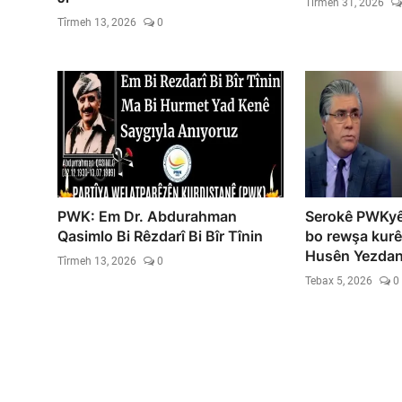
Tîrmeh 31, 2026
Tîrmeh 13, 2026
0
PWK: Em Dr. Abdurahman
Serokê PWKyê 
Qasimlo Bi Rêzdarî Bi Bîr Tînin
bo rewşa kur
Husên Yezdanp
Tîrmeh 13, 2026
0
Tebax 5, 2026
0