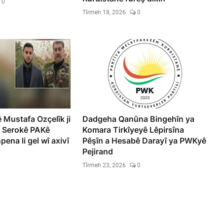
0
Tîrmeh 18, 2026
0
Mustafa Ozçelîk ji
Dadgeha Qanûna Bingehîn ya
ê Serokê PAKê
Komara Tirkîyeyê Lêpirsîna
ena li gel wî axivî
Pêşîn a Hesabê Darayî ya PWKyê
Pejirand
Tîrmeh 23, 2026
0