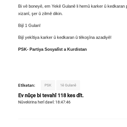
Bi vê boneyê, em Yekê Gulanê li hemû karker û kedkaran pîro
xizanî, şer û zilmê dikin.
Bijî 1 Gulan!
Bijî yekîtiya karker û kedkaran û têkoşîna azadiyê!
PSK- Partiya Sosyalîst a Kurdistan
Etîketan:
PSK
1ê Gulanê
Ev nûçe bi tevahî
118
kes dît.
Nûvekirina herî dawî: 18:47:46