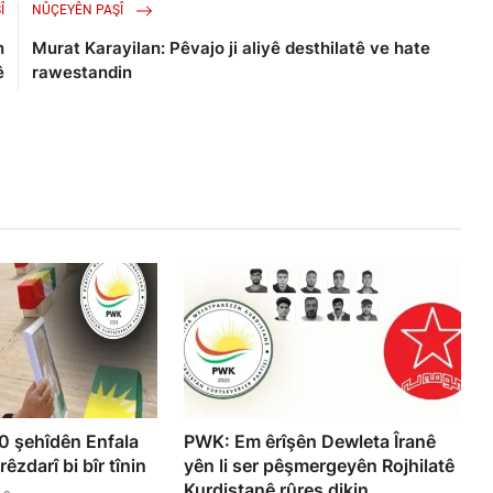
Î
NÛÇEYÊN PAŞÎ
n
Murat Karayilan: Pêvajo ji aliyê desthilatê ve hate
ê
rawestandin
 şehîdên Enfala
PWK: Em êrîşên Dewleta Îranê
êzdarî bi bîr tînin
yên li ser pêşmergeyên Rojhilatê
Kurdistanê rûreş dikin