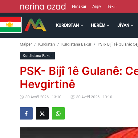
Nivîskar
Arşiv
Têkilî
KURDISTAN
HERÊM
JÎYAN
Kurdistan
Malper
Kurdistan
Kurdistana Bakur
PSK- Bijî 1ê Gulanê: Ce
Herêm
Kurdistana Bakur
Jîyan
PSK- Bijî 1ê Gulanê: C
Rojev
Hevgirtinê
Lêkolîn
30 Avrêl 2026 - 13:10
30 Avrêl 2026 - 13:10
Nerin
Wêne