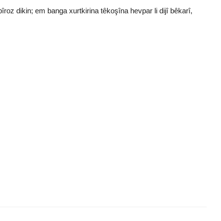
z dikin; em banga xurtkirina têkoşîna hevpar li dijî bêkarî,