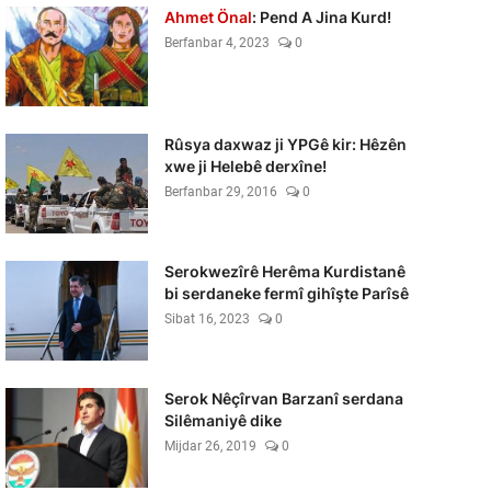
Ahmet Önal
: Pend A Jina Kurd!
Berfanbar 4, 2023
0
Rûsya daxwaz ji YPGê kir: Hêzên
xwe ji Helebê derxîne!
Berfanbar 29, 2016
0
Serokwezîrê Herêma Kurdistanê
bi serdaneke fermî gihîşte Parîsê
Sibat 16, 2023
0
Serok Nêçîrvan Barzanî serdana
Silêmaniyê dike
Mijdar 26, 2019
0