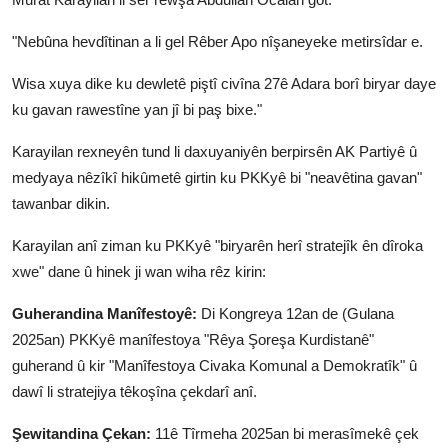
"Nebûna hevdîtinan a li gel Rêber Apo nîşaneyeke metirsîdar e.
Wisa xuya dike ku dewletê piştî civîna 27ê Adara borî biryar daye
ku gavan rawestîne yan jî bi paş bixe."
Karayilan rexneyên tund li daxuyaniyên berpirsên AK Partiyê û
medyaya nêzîkî hikûmetê girtin ku PKKyê bi "neavêtina gavan"
tawanbar dikin.
Karayilan anî ziman ku PKKyê "biryarên herî stratejîk ên dîroka
xwe" dane û hinek ji wan wiha rêz kirin:
Guherandina Manîfestoyê:
Di Kongreya 12an de (Gulana
2025an) PKKyê manîfestoya "Rêya Şoreşa Kurdistanê"
guherand û kir "Manîfestoya Civaka Komunal a Demokratîk" û
dawî li stratejiya têkoşîna çekdarî anî.
Şewitandina Çekan:
11ê Tîrmeha 2025an bi merasîmekê çek