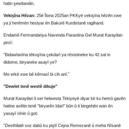
hatin şewitandin.
Vekişîna Hêzan:
25ê Îlona 2025an PKKyê vekişîna hêzên xwe
ya ji herêmên hestyar ên Bakurê Kurdistanê ragihand.
Endamê Fermandariya Navenda Parastina Gel Murat Karayilan
pirsî:
"Bidawîanîna têkoşîna çekdarî ya rêxistineke ku 42 sal in
didome, biryareke asayî ye?
Me erkê xwe bê kêmasî bi cih anî."
"Dewlet tenê wextê dikuje"
Murat Karayilan li ser helwesta Tirkiyeyê diyar kir ku hemû gavên
hatine avêtin tenê "biryarên îdarî" bûn û ti bingehên wan ên
yasayî nînin û got:
"Desthilatê soz dabû ku piştî Cejna Remezanê û meha Nîsanê