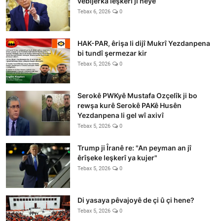
vebijêrka leşkerî jî heye
Tebax 6, 2026
0
HAK-PAR, êrişa li dijî Mukrî Yezdanpena
bi tundî şermezar kir
Tebax 5, 2026
0
Serokê PWKyê Mustafa Ozçelîk ji bo
rewşa kurê Serokê PAKê Husên
Yezdanpena li gel wî axivî
Tebax 5, 2026
0
Trump ji Îranê re: "An peyman an jî
êrîşeke leşkerî ya kujer"
Tebax 5, 2026
0
Di yasaya pêvajoyê de çi û çi hene?
Tebax 5, 2026
0