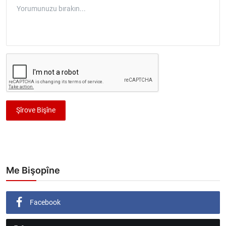
Şîrove Bişîne
Me Bişopîne
Facebook