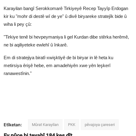
Karayilan bangî Serokkomarê Tirkiyeyê Recep Tayyîp Erdogan
kir ku "mohr di destê wî de ye" û divê biryareke stratejîk bide û
wiha li pey çû:
"Tirkiye tenê bi hevpeymaniya li gel Kurdan dibe stêrka herêmê,
ne bi aqiliyeteke ewlehî û înkarê.
Em di stratejiya biratî-xwişktiyê de bi biryar in lê heta ku
metirsiya êrişê hebe, em amadehiyên xwe yên leşkerî
ranawestînin."
Etîketan:
Mûrat Karayilan
PKK
pêvajoya çareseri
Ev nûçe bi tevahî
184
kes dît.