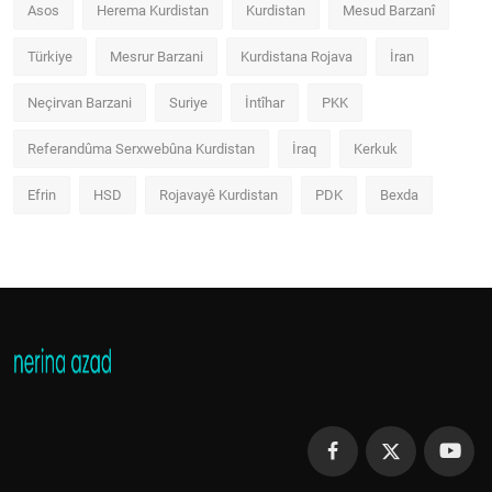
Asos
Herema Kurdistan
Kurdistan
Mesud Barzanî
Türkiye
Mesrur Barzani
Kurdistana Rojava
İran
Neçirvan Barzani
Suriye
İntîhar
PKK
Referandûma Serxwebûna Kurdistan
İraq
Kerkuk
Efrin
HSD
Rojavayê Kurdistan
PDK
Bexda