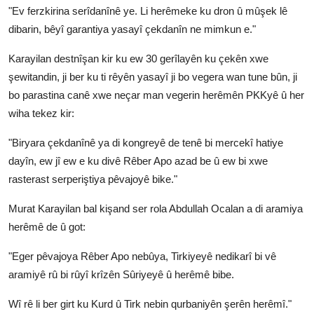
"Ev ferzkirina serîdanînê ye. Li herêmeke ku dron û mûşek lê
dibarin, bêyî garantiya yasayî çekdanîn ne mimkun e."
Karayilan destnîşan kir ku ew 30 gerîlayên ku çekên xwe
şewitandin, ji ber ku ti rêyên yasayî ji bo vegera wan tune bûn, ji
bo parastina canê xwe neçar man vegerin herêmên PKKyê û her
wiha tekez kir:
"Biryara çekdanînê ya di kongreyê de tenê bi mercekî hatiye
dayîn, ew jî ew e ku divê Rêber Apo azad be û ew bi xwe
rasterast serperiştiya pêvajoyê bike."
Murat Karayilan bal kişand ser rola Abdullah Ocalan a di aramiya
herêmê de û got:
"Eger pêvajoya Rêber Apo nebûya, Tirkiyeyê nedikarî bi vê
aramiyê rû bi rûyî krîzên Sûriyeyê û herêmê bibe.
Wî rê li ber girt ku Kurd û Tirk nebin qurbaniyên şerên herêmî."