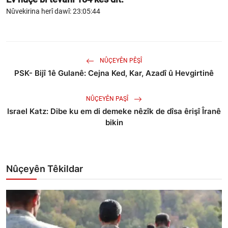
Nûvekirina herî dawî: 23:05:44
NÛÇEYÊN PÊŞÎ
PSK- Bijî 1ê Gulanê: Cejna Ked, Kar, Azadî û Hevgirtinê
NÛÇEYÊN PAŞÎ
Israel Katz: Dibe ku em di demeke nêzîk de dîsa êrişî Îranê
bikin
Nûçeyên Têkildar