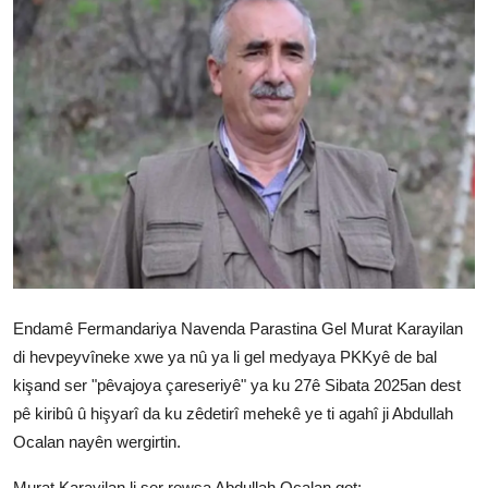
Vidyo
Nivîskar
Arşiv
Têkilî
Türkçe
Kurdi
Endamê Fermandariya Navenda Parastina Gel Murat Karayilan
di hevpeyvîneke xwe ya nû ya li gel medyaya PKKyê de bal
kişand ser "pêvajoya çareseriyê" ya ku 27ê Sibata 2025an dest
pê kiribû û hişyarî da ku zêdetirî mehekê ye ti agahî ji Abdullah
Ocalan nayên wergirtin.
Murat Karayilan li ser rewşa Abdullah Ocalan got: