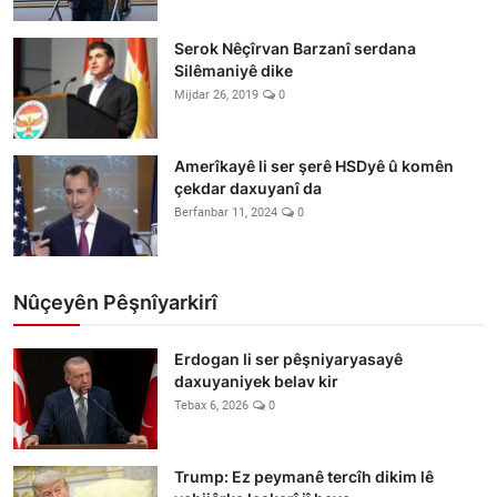
Serok Nêçîrvan Barzanî serdana
Silêmaniyê dike
Mijdar 26, 2019
0
Amerîkayê li ser şerê HSDyê û komên
çekdar daxuyanî da
Berfanbar 11, 2024
0
Nûçeyên Pêşnîyarkirî
Erdogan li ser pêşniyaryasayê
daxuyaniyek belav kir
Tebax 6, 2026
0
Trump: Ez peymanê tercîh dikim lê