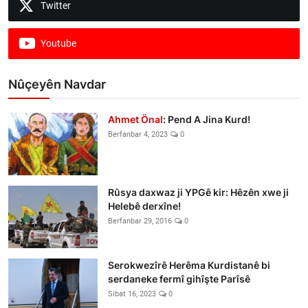
Twitter
Youtube
Nûçeyên Navdar
Ahmet Önal
: Pend A Jina Kurd!
Berfanbar 4, 2023
0
Rûsya daxwaz ji YPGê kir: Hêzên xwe ji
Helebê derxîne!
Berfanbar 29, 2016
0
Serokwezîrê Herêma Kurdistanê bi
serdaneke fermî gihîşte Parîsê
Sibat 16, 2023
0