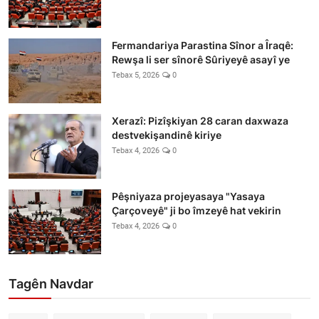
Fermandariya Parastina Sînor a Îraqê:
Rewşa li ser sînorê Sûriyeyê asayî ye
Tebax 5, 2026
0
Xerazî: Pizîşkiyan 28 caran daxwaza
destvekişandinê kiriye
Tebax 4, 2026
0
Pêşniyaza projeyasaya "Yasaya
Çarçoveyê" ji bo îmzeyê hat vekirin
Tebax 4, 2026
0
Tagên Navdar