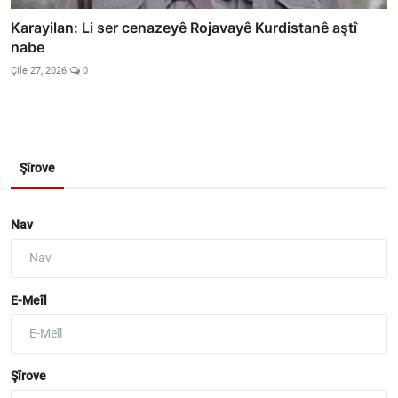
Karayilan: Li ser cenazeyê Rojavayê Kurdistanê aştî
nabe
Çile 27, 2026
0
Şîrove
Nav
E-Meîl
Şîrove