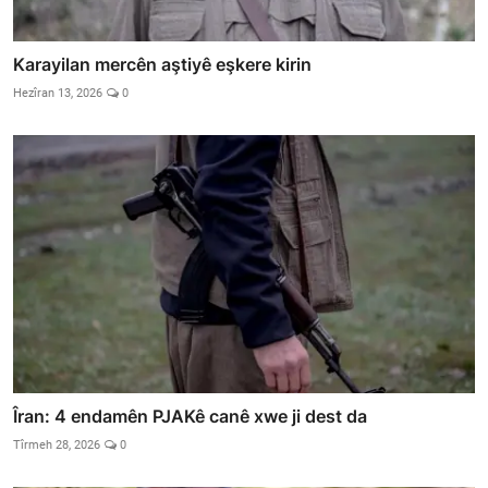
Karayilan mercên aştiyê eşkere kirin
Hezîran 13, 2026
0
Îran: 4 endamên PJAKê canê xwe ji dest da
Tîrmeh 28, 2026
0