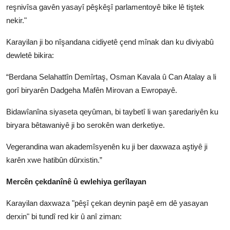
reşnivîsa gavên yasayî pêşkêşî parlamentoyê bike lê tiştek
nekir."
Karayilan ji bo nîşandana cidiyetê çend mînak dan ku diviyabû
dewletê bikira:
“Berdana Selahattîn Demîrtaş, Osman Kavala û Can Atalay a li
gorî biryarên Dadgeha Mafên Mirovan a Ewropayê.
Bidawîanîna siyaseta qeyûman, bi taybetî li wan şaredariyên ku
biryara bêtawaniyê ji bo serokên wan derketiye.
Vegerandina wan akademîsyenên ku ji ber daxwaza aştiyê ji
karên xwe hatibûn dûrxistin.”
Mercên çekdanînê û ewlehiya gerîlayan
Karayilan daxwaza "pêşî çekan deynin paşê em dê yasayan
derxin" bi tundî red kir û anî ziman: