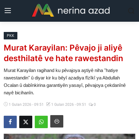
Kurdistan
PKK
Murat Karayilan: Pêvajo ji aliyê
Herêm
desthilatê ve hate rawestandin
Jîyan
Murat Karayilan ragihand ku pêvajoya aştiyê niha "hatiye
rawestandin" û diyar kir ku bêyî azadiya fîzîkî ya Abdullah
Rojev
Ocalan û dabînkirina garantiyên yasayî, pêvajoya çekdanînê
nayê bicihanîn.
Lêkolîn
1 Gulan 2026 - 09:51
1 Gulan 2026 - 09:51
0
Nerin
Wêne