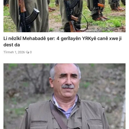
Li nêzîkî Mehabadê şer: 4 gerîlayên YRKyê canê xwe ji
dest da
Tîrmeh 1, 2026
0