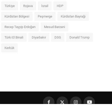
Türkiye
Rojava
İsrail
HDP
Kürdistan Bölgesi
Peşmerge
Kürdistan Bayrağı
Recep Tayyip Erdoğan
Mesud Barzani
Türki El Binali
Diyarbakır
DSG
Donald Trump
Kerkük