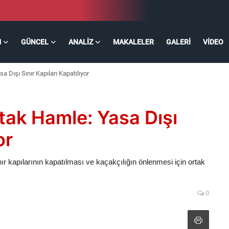
M
GÜNCEL
ANALIZ
MAKALELER
GALERI
VIDEO
a Dışı Sınır Kapıları Kapatılıyor
tak Hamle: Yasa Dışı
or
ır kapılarının kapatılması ve kaçakçılığın önlenmesi için ortak
0