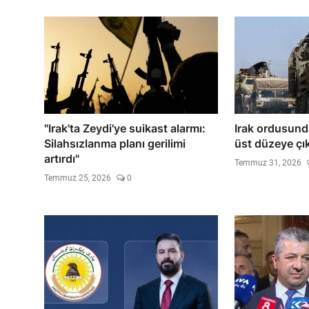
"Irak'ta Zeydi'ye suikast alarmı:
Irak ordusund
Silahsızlanma planı gerilimi
üst düzeye çık
artırdı"
Temmuz 31, 2026
Temmuz 25, 2026
0