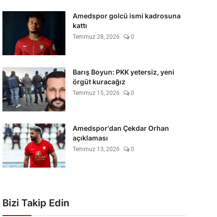
Amedspor golcü ismi kadrosuna
kattı
Temmuz 28, 2026
0
Barış Boyun: PKK yetersiz, yeni
örgüt kuracağız
Temmuz 15, 2026
0
Amedspor'dan Çekdar Orhan
açıklaması
Temmuz 13, 2026
0
Bizi Takip Edin