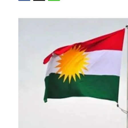
Video
Yazarlar
Arşiv
İletişim
Türkçe
Kurdi