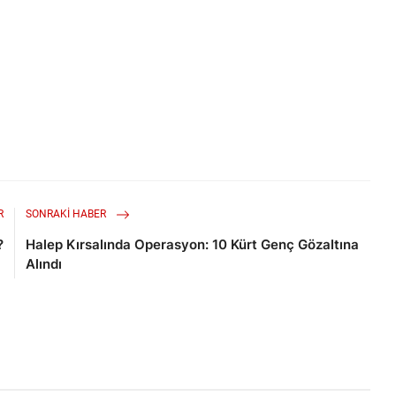
R
SONRAKI HABER
?
Halep Kırsalında Operasyon: 10 Kürt Genç Gözaltına
Alındı