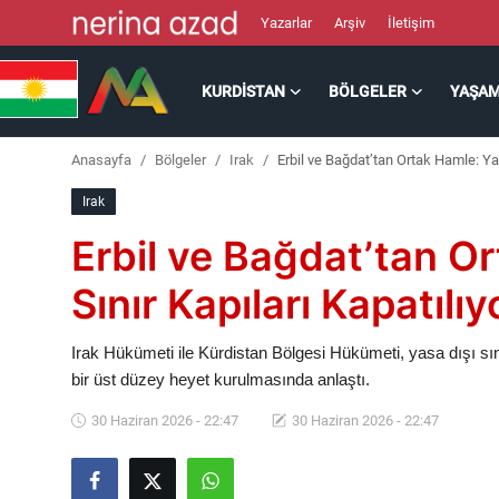
Yazarlar
Arşiv
İletişim
KURDISTAN
BÖLGELER
YAŞA
Kurdistan
Anasayfa
Bölgeler
Irak
Erbil ve Bağdat’tan Ortak Hamle: Yas
Bölgeler
Irak
Yaşam
Erbil ve Bağdat’tan Or
Güncel
Sınır Kapıları Kapatılıy
Analiz
Irak Hükümeti ile Kürdistan Bölgesi Hükümeti, yasa dışı sın
bir üst düzey heyet kurulmasında anlaştı.
Makaleler
30 Haziran 2026 - 22:47
30 Haziran 2026 - 22:47
Galeri