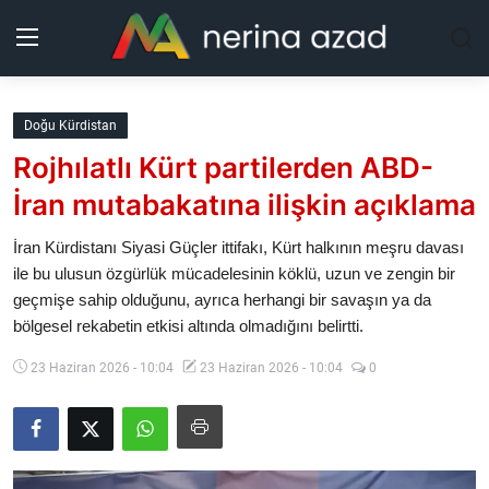
Kurdistan
Doğu Kürdistan
Rojhılatlı Kürt partilerden ABD-
Bölgeler
İran mutabakatına ilişkin açıklama
Yaşam
İran Kürdistanı Siyasi Güçler ittifakı, Kürt halkının meşru davası
ile bu ulusun özgürlük mücadelesinin köklü, uzun ve zengin bir
Güncel
geçmişe sahip olduğunu, ayrıca herhangi bir savaşın ya da
bölgesel rekabetin etkisi altında olmadığını belirtti.
Analiz
23 Haziran 2026 - 10:04
23 Haziran 2026 - 10:04
0
Makaleler
Galeri