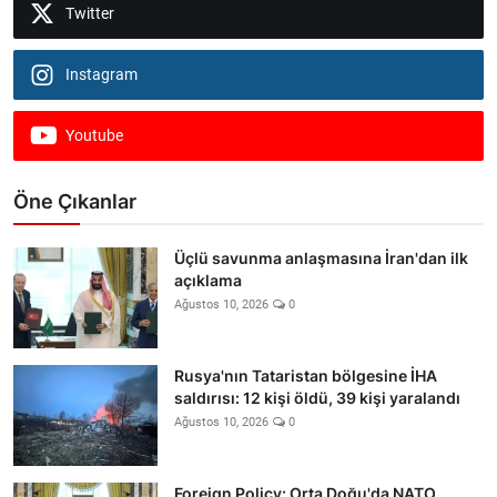
Twitter
Instagram
Youtube
Öne Çıkanlar
Üçlü savunma anlaşmasına İran'dan ilk
açıklama
Ağustos 10, 2026
0
Rusya'nın Tataristan bölgesine İHA
saldırısı: 12 kişi öldü, 39 kişi yaralandı
Ağustos 10, 2026
0
Foreign Policy: Orta Doğu'da NATO