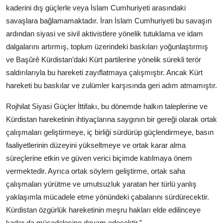
kaderini dış güçlerle veya İslam Cumhuriyeti arasındaki
savaşlara bağlamamaktadır. İran İslam Cumhuriyeti bu savaşın
ardından siyasi ve sivil aktivistlere yönelik tutuklama ve idam
dalgalarını artırmış, toplum üzerindeki baskıları yoğunlaştırmış
ve Başûrê Kürdistan’daki Kürt partilerine yönelik sürekli terör
saldırılarıyla bu hareketi zayıflatmaya çalışmıştır. Ancak Kürt
hareketi bu baskılar ve zulümler karşısında geri adım atmamıştır.
Rojhilat Siyasi Güçler İttifakı, bu dönemde halkın taleplerine ve
Kürdistan hareketinin ihtiyaçlarına saygının bir gereği olarak ortak
çalışmaları geliştirmeye, iç birliği sürdürüp güçlendirmeye, basın
faaliyetlerinin düzeyini yükseltmeye ve ortak karar alma
süreçlerine etkin ve güven verici biçimde katılmaya önem
vermektedir. Ayrıca ortak söylem geliştirme, ortak saha
çalışmaları yürütme ve umutsuzluk yaratan her türlü yanlış
yaklaşımla mücadele etme yönündeki çabalarını sürdürecektir.
Kürdistan özgürlük hareketinin meşru hakları elde edilinceye
kadar da mücadelesine devam edecektir.”