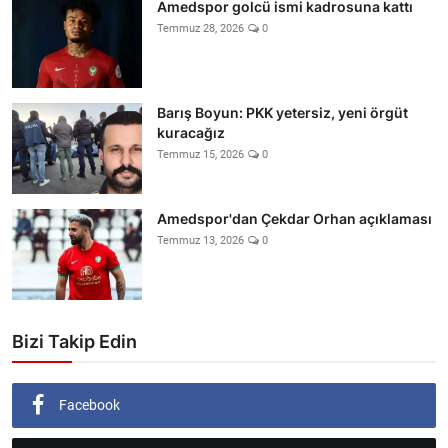
Amedspor golcü ismi kadrosuna kattı
Temmuz 28, 2026
0
Barış Boyun: PKK yetersiz, yeni örgüt
kuracağız
Temmuz 15, 2026
0
Amedspor'dan Çekdar Orhan açıklaması
Temmuz 13, 2026
0
Bizi Takip Edin
Facebook