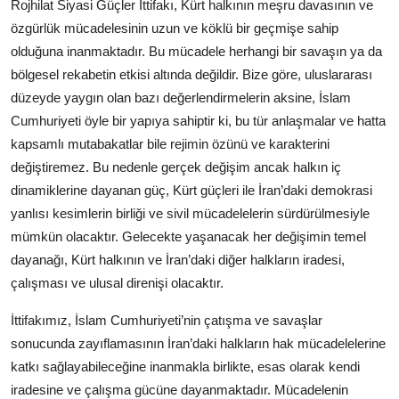
Rojhilat Siyasi Güçler İttifakı, Kürt halkının meşru davasının ve
özgürlük mücadelesinin uzun ve köklü bir geçmişe sahip
olduğuna inanmaktadır. Bu mücadele herhangi bir savaşın ya da
bölgesel rekabetin etkisi altında değildir. Bize göre, uluslararası
düzeyde yaygın olan bazı değerlendirmelerin aksine, İslam
Cumhuriyeti öyle bir yapıya sahiptir ki, bu tür anlaşmalar ve hatta
kapsamlı mutabakatlar bile rejimin özünü ve karakterini
değiştiremez. Bu nedenle gerçek değişim ancak halkın iç
dinamiklerine dayanan güç, Kürt güçleri ile İran’daki demokrasi
yanlısı kesimlerin birliği ve sivil mücadelelerin sürdürülmesiyle
mümkün olacaktır. Gelecekte yaşanacak her değişimin temel
dayanağı, Kürt halkının ve İran’daki diğer halkların iradesi,
çalışması ve ulusal direnişi olacaktır.
İttifakımız, İslam Cumhuriyeti’nin çatışma ve savaşlar
sonucunda zayıflamasının İran’daki halkların hak mücadelelerine
katkı sağlayabileceğine inanmakla birlikte, esas olarak kendi
iradesine ve çalışma gücüne dayanmaktadır. Mücadelenin