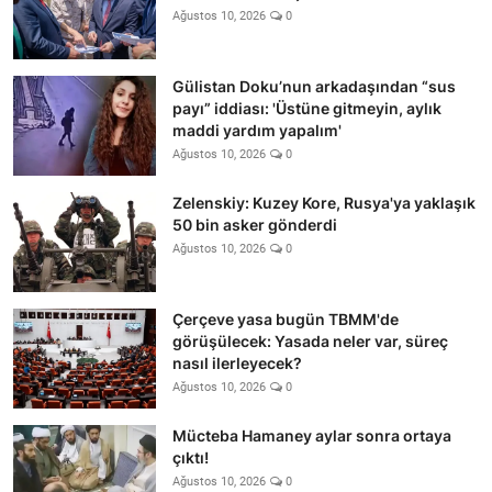
Ağustos 10, 2026
0
Gülistan Doku’nun arkadaşından “sus
payı” iddiası: 'Üstüne gitmeyin, aylık
maddi yardım yapalım'
Ağustos 10, 2026
0
Zelenskiy: Kuzey Kore, Rusya'ya yaklaşık
50 bin asker gönderdi
Ağustos 10, 2026
0
Çerçeve yasa bugün TBMM'de
görüşülecek: Yasada neler var, süreç
nasıl ilerleyecek?
Ağustos 10, 2026
0
Mücteba Hamaney aylar sonra ortaya
çıktı!
Ağustos 10, 2026
0