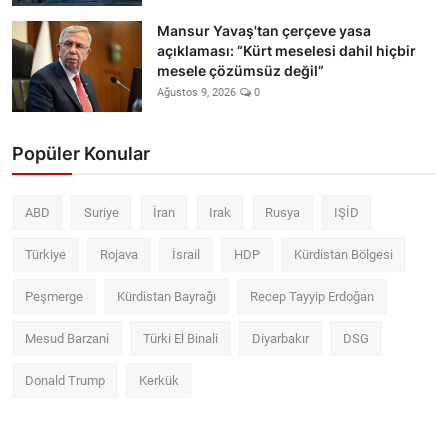
Mansur Yavaş'tan çerçeve yasa
açıklaması: “Kürt meselesi dahil hiçbir
mesele çözümsüz değil”
Ağustos 9, 2026
0
Popüler Konular
ABD
Suriye
İran
Irak
Rusya
IŞİD
Türkiye
Rojava
İsrail
HDP
Kürdistan Bölgesi
Peşmerge
Kürdistan Bayrağı
Recep Tayyip Erdoğan
Mesud Barzani
Türki El Binali
Diyarbakır
DSG
Donald Trump
Kerkük