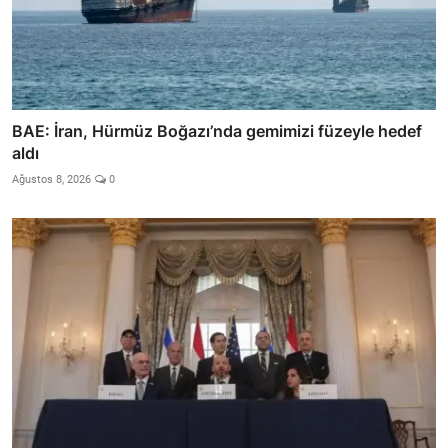
BAE: İran, Hürmüz Boğazı’nda gemimizi füzeyle hedef
aldı
Ağustos 8, 2026
0