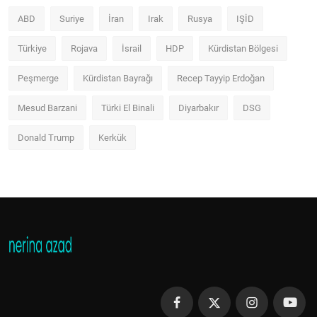
ABD
Suriye
İran
Irak
Rusya
IŞİD
Türkiye
Rojava
İsrail
HDP
Kürdistan Bölgesi
Peşmerge
Kürdistan Bayrağı
Recep Tayyip Erdoğan
Mesud Barzani
Türki El Binali
Diyarbakır
DSG
Donald Trump
Kerkük