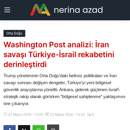
Kurdistan
Orta Doğu
Washington Post analizi: İran
Bölgeler
savaşı Türkiye-İsrail rekabetini
Yaşam
derinleştirdi
Güncel
Trump yönetiminin Orta Doğu’daki belirsiz politikaları ve İran
savaşı sonrası değişen dengeler, Türkiye’yi yeni bölgesel
güvenlik arayışlarına yöneltti. Ankara, giderek güçlenen İsrail’i
Analiz
stratejik rakip olarak görürken “bölgesel sahiplenme” yaklaşımını
öne çıkarıyor.
Makaleler
22 Mayıs 2026 - 15:24
22 Mayıs 2026 - 15:24
0
Galeri