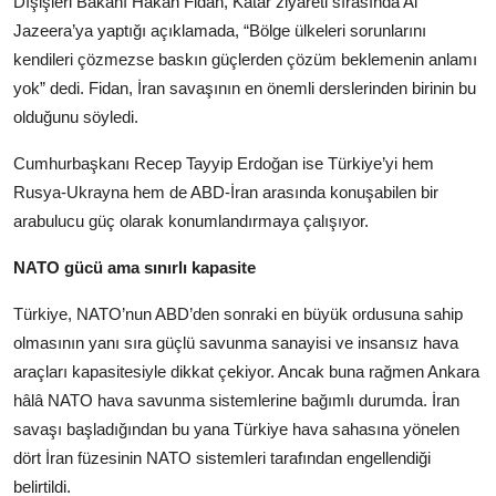
Dışişleri Bakanı Hakan Fidan, Katar ziyareti sırasında Al
Jazeera’ya yaptığı açıklamada, “Bölge ülkeleri sorunlarını
kendileri çözmezse baskın güçlerden çözüm beklemenin anlamı
yok” dedi. Fidan, İran savaşının en önemli derslerinden birinin bu
olduğunu söyledi.
Cumhurbaşkanı Recep Tayyip Erdoğan ise Türkiye’yi hem
Rusya-Ukrayna hem de ABD-İran arasında konuşabilen bir
arabulucu güç olarak konumlandırmaya çalışıyor.
NATO gücü ama sınırlı kapasite
Türkiye, NATO’nun ABD’den sonraki en büyük ordusuna sahip
olmasının yanı sıra güçlü savunma sanayisi ve insansız hava
araçları kapasitesiyle dikkat çekiyor. Ancak buna rağmen Ankara
hâlâ NATO hava savunma sistemlerine bağımlı durumda. İran
savaşı başladığından bu yana Türkiye hava sahasına yönelen
dört İran füzesinin NATO sistemleri tarafından engellendiği
belirtildi.