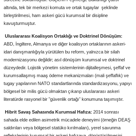
altında, tek bir merkezi komuta ve ortak tugaylar
şeklinde
birleştirilmesi, ham askeri gücü kurumsal bir disipline
kavuşturmuştur.
Uluslararası Koalisyon Ortaklığı ve Doktrinel Dönüşüm:
ABD, İngiltere, Almanya ve diğer koalisyon ortaklarının askeri-
idari danışmanlığıyla yürütülen bu reform, yalnızca bir silah
modernizasyonu değildir; asıl dönüşüm kurumsal ve doktrinel
düzeydedir. Lojistik yönetim sistemlerinin dijitalleşmesi, şeffaf ve
kurumsallaşmış maaş ödeme mekanizmaları (mali şeffaflık) ve
tugay yapılarının NATO standartlarında standardizasyonu, yapıyı
bölgesel bir milis gücü olmaktan çıkarıp uluslararası askeri
literatürde rasyonel bir "güvenlik ortağı" konumuna taşımıştır.
Hibrit Savaş Sahasında Kurumsal Hafıza:
2014 sonrası
sahada elde edilen asimetrik mücadele deneyimi (örneğin DEAŞ
saldırıları veya bölgesel statüko kırılmaları), yerel savunma
reflekslerinin kurumsal bir askeri hafızaya
dönüştürülmesini