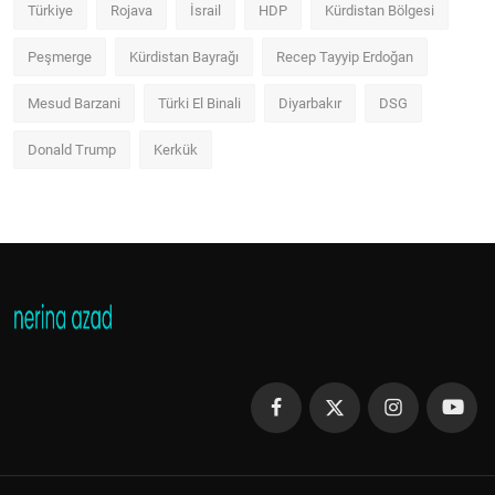
Türkiye
Rojava
İsrail
HDP
Kürdistan Bölgesi
Peşmerge
Kürdistan Bayrağı
Recep Tayyip Erdoğan
Mesud Barzani
Türki El Binali
Diyarbakır
DSG
Donald Trump
Kerkük