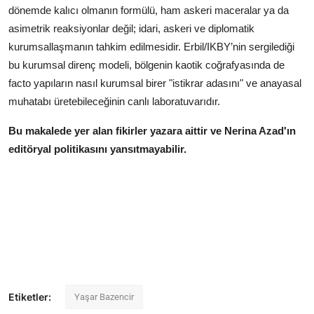
dönemde kalıcı olmanın formülü, ham askeri maceralar ya da
asimetrik reaksiyonlar değil; idari, askeri ve diplomatik
kurumsallaşmanın tahkim edilmesidir. Erbil/IKBY’nin sergilediği
bu kurumsal direnç modeli, bölgenin kaotik coğrafyasında de
facto yapıların nasıl kurumsal birer "istikrar adasını" ve anayasal
muhatabı üretebileceğinin canlı laboratuvarıdır.
Bu makalede yer alan fikirler yazara aittir ve Nerina Azad'ın
editöryal politikasını yansıtmayabilir.
Etiketler:
Yaşar Bazencir