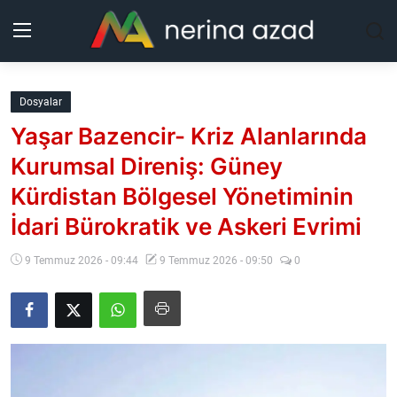
Kurdistan
Dosyalar
Yaşar Bazencir- Kriz Alanlarında
Bölgeler
Kurumsal Direniş: Güney
Yaşam
Kürdistan Bölgesel Yönetiminin
İdari Bürokratik ve Askeri Evrimi
Güncel
9 Temmuz 2026 - 09:44
9 Temmuz 2026 - 09:50
0
Analiz
Makaleler
Galeri