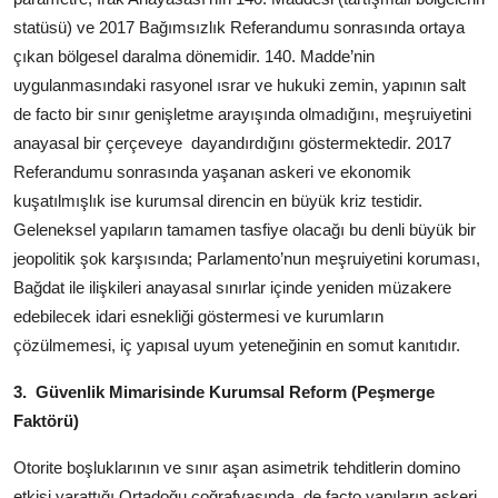
statüsü) ve 2017 Bağımsızlık Referandumu sonrasında ortaya
çıkan bölgesel daralma dönemidir. 140. Madde’nin
uygulanmasındaki rasyonel ısrar ve hukuki zemin, yapının salt
de facto bir sınır genişletme arayışında olmadığını, meşruiyetini
anayasal bir çerçeveye
dayandırdığını göstermektedir. 2017
Referandumu sonrasında yaşanan askeri ve ekonomik
kuşatılmışlık ise kurumsal direncin en büyük kriz testidir.
Geleneksel yapıların tamamen tasfiye olacağı bu denli büyük bir
jeopolitik şok karşısında; Parlamento’nun meşruiyetini koruması,
Bağdat ile ilişkileri anayasal sınırlar içinde yeniden müzakere
edebilecek idari esnekliği göstermesi ve kurumların
çözülmemesi, iç yapısal uyum yeteneğinin en somut kanıtıdır.
3.
Güvenlik Mimarisinde Kurumsal Reform (Peşmerge
Faktörü)
Otorite boşluklarının ve sınır aşan asimetrik tehditlerin domino
etkisi yarattığı Ortadoğu coğrafyasında, de facto yapıların askeri