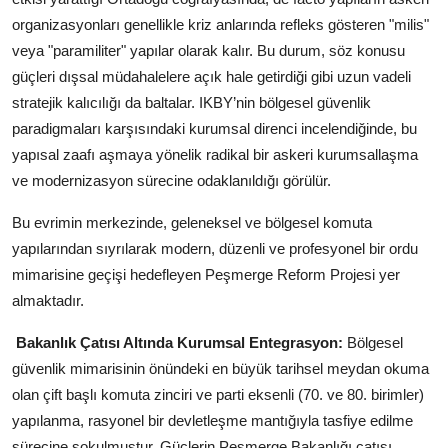
organizasyonları genellikle kriz anlarında refleks gösteren "milis"
veya "paramiliter" yapılar olarak kalır. Bu durum, söz konusu
güçleri dışsal müdahalelere açık hale getirdiği gibi uzun vadeli
stratejik kalıcılığı da baltalar. IKBY’nin bölgesel güvenlik
paradigmaları karşısındaki kurumsal direnci incelendiğinde, bu
yapısal zaafı aşmaya yönelik radikal bir askeri kurumsallaşma
ve modernizasyon sürecine odaklanıldığı görülür.
Bu evrimin merkezinde, geleneksel ve bölgesel komuta
yapılarından sıyrılarak modern, düzenli ve profesyonel bir ordu
mimarisine geçişi hedefleyen Peşmerge Reform Projesi yer
almaktadır.
Bakanlık Çatısı Altında Kurumsal Entegrasyon:
Bölgesel
güvenlik mimarisinin önündeki en büyük tarihsel meydan okuma
olan çift başlı komuta zinciri ve parti eksenli (70. ve 80. birimler)
yapılanma, rasyonel bir devletleşme mantığıyla tasfiye edilme
sürecine sokulmuştur. Güçlerin Peşmerge Bakanlığı çatısı