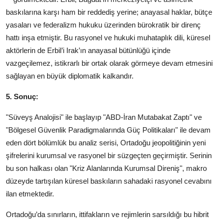
baskılarına karşı ham bir reddediş yerine; anayasal haklar, bütçe
yasaları ve federalizm hukuku üzerinden bürokratik bir direnç
hattı inşa etmiştir. Bu rasyonel ve hukuki muhataplık dili, küresel
aktörlerin de Erbil’i Irak’ın anayasal bütünlüğü içinde
vazgeçilemez, istikrarlı bir ortak olarak görmeye devam etmesini
sağlayan en büyük diplomatik kalkandır.
5. Sonuç:
"Süveyş Analojisi" ile başlayıp "ABD-İran Mutabakat Zaptı" ve
"Bölgesel Güvenlik Paradigmalarında Güç Politikaları" ile devam
eden dört bölümlük bu analiz serisi, Ortadoğu jeopolitiğinin yeni
şifrelerini kurumsal ve rasyonel bir süzgeçten geçirmiştir. Serinin
bu son halkası olan "Kriz Alanlarında Kurumsal Direniş", makro
düzeyde tartışılan küresel baskıların sahadaki rasyonel cevabını
ilan etmektedir.
Ortadoğu’da sınırların, ittifakların ve rejimlerin sarsıldığı bu hibrit