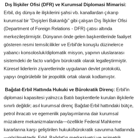
Dış İlişkiler Ofisi (DFR) ve Kurumsal Diplomasi Mimarisi:
Erbil, dış dünya ile ilişkilerini şahsi vb. kanallardan çıkarıp
kurumsal bir "Dışişleri Bakanlığı" gibi çalışan Dış İlişkiler Ofisi
(Department of Foreign Relations - DFR) çatısı altında
merkezileştirmiştir. Dünyanın önde gelen başkentlerinde faaliyet
gösteren resmi temsilcilikler ve Erbil’de konuşlu düzinelerce
yabancı konsolosluk/diplomatik misyon, yapının uluslararası
sistemdeki de facto varlığını bürokratik olarak legalleştirmiştir.
Küresel liderlerin ziyaretlerinde uygulanan devlet protokolü,
yapıyı öngörülebilir bir jeopolitik ortak olarak kodlamıştır.
Bağdat-Erbil Hattında Hukuki ve Bürokratik Direnç:
Erbil’in
diplomasi kapasitesi yalnızca Batılı başkentlerle kurulan ilişkilerle
sınırlı değildir; asıl kurumsal direnç Bağdat-Erbil hattındaki bütçe,
petrol ihracatı ve egemenlik paylaşımlarına dair kurumsal
müzakere mekanizmalarında—özellikle Federal Mahkeme
kararlarına karşı geliştirilen hukuki/bürokratik savunma hatlarında
—görülmektedir. Erbil, Bağdat’ın merkeziyetçi ve asimetrik