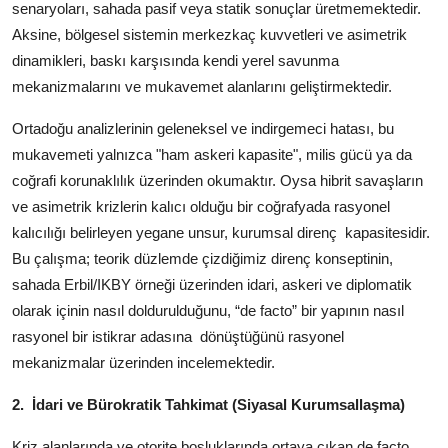
senaryoları, sahada pasif veya statik sonuçlar üretmemektedir.
Aksine, bölgesel sistemin merkezkaç kuvvetleri ve asimetrik
dinamikleri, baskı karşısında kendi yerel savunma
mekanizmalarını ve mukavemet alanlarını geliştirmektedir.
Ortadoğu analizlerinin geleneksel ve indirgemeci hatası, bu
mukavemeti yalnızca "ham askeri kapasite", milis gücü ya da
coğrafi korunaklılık üzerinden okumaktır. Oysa hibrit savaşların
ve asimetrik krizlerin kalıcı olduğu bir coğrafyada rasyonel
kalıcılığı belirleyen yegane unsur, kurumsal direnç
kapasitesidir.
Bu çalışma; teorik düzlemde çizdiğimiz direnç konseptinin,
sahada Erbil/IKBY örneği üzerinden idari, askeri ve diplomatik
olarak içinin nasıl doldurulduğunu, “de facto” bir yapının nasıl
rasyonel bir istikrar adasına
dönüştüğünü rasyonel
mekanizmalar üzerinden incelemektedir.
2.
İdari ve Bürokratik Tahkimat (Siyasal Kurumsallaşma)
Kriz alanlarında ve otorite boşluklarında ortaya çıkan de facto