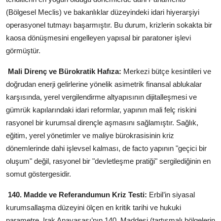
(Bölgesel Meclis) ve bakanlıklar düzeyindeki idari hiyerarşiyi
operasyonel tutmayı başarmıştır. Bu durum, krizlerin sokakta bir
kaosa dönüşmesini engelleyen yapısal bir paratoner işlevi
görmüştür.
Mali Direnç ve Bürokratik Hafıza:
Merkezi bütçe
kesintileri ve
doğrudan enerji gelirlerine yönelik asimetrik finansal ablukalar
karşısında, yerel vergilendirme altyapısının dijitalleşmesi ve
gümrük kapılarındaki idari reformlar, yapının mali felç riskini
rasyonel bir kurumsal dirençle aşmasını sağlamıştır. Sağlık,
eğitim, yerel yönetimler ve maliye bürokrasisinin kriz
dönemlerinde dahi işlevsel kalması, de facto yapının "geçici bir
oluşum" değil, rasyonel bir "devletleşme pratiği" sergilediğinin en
somut göstergesidir.
140. Madde ve Referandumun Kriz Testi:
Erbil’in siyasal
kurumsallaşma düzeyini ölçen en kritik tarihi ve hukuki
parametre, Irak Anayasası’nın 140. Maddesi (tartışmalı bölgelerin