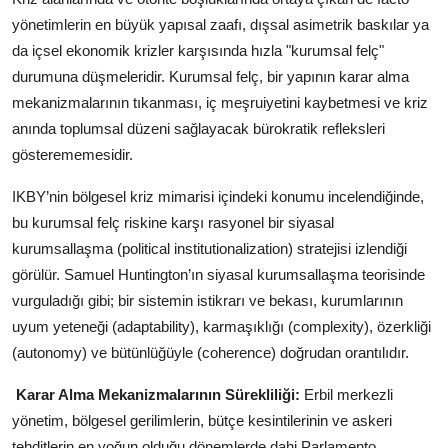
yönetimlerin en büyük yapısal zaafı, dışsal asimetrik baskılar ya
da içsel ekonomik krizler karşısında hızla "kurumsal felç"
durumuna düşmeleridir. Kurumsal felç, bir yapının karar alma
mekanizmalarının tıkanması, iç meşruiyetini kaybetmesi ve kriz
anında toplumsal düzeni sağlayacak bürokratik refleksleri
gösterememesidir.
IKBY’nin bölgesel kriz mimarisi içindeki konumu incelendiğinde,
bu kurumsal felç riskine karşı rasyonel bir siyasal
kurumsallaşma (political institutionalization) stratejisi izlendiği
görülür. Samuel Huntington’ın siyasal kurumsallaşma teorisinde
vurguladığı gibi; bir sistemin istikrarı ve bekası, kurumlarının
uyum yeteneği (adaptability), karmaşıklığı (complexity), özerkliği
(autonomy) ve bütünlüğüyle (coherence) doğrudan orantılıdır.
Karar Alma Mekanizmalarının Sürekliliği:
Erbil merkezli
yönetim, bölgesel gerilimlerin, bütçe kesintilerinin ve askeri
tehditlerin en yoğun olduğu dönemlerde dahi Parlamento