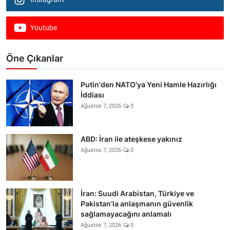
Youtube
Öne Çıkanlar
Putin'den NATO'ya Yeni Hamle Hazırlığı
İddiası
Ağustos 7, 2026
0
ABD: İran ile ateşkese yakınız
Ağustos 7, 2026
0
İran: Suudi Arabistan, Türkiye ve
Pakistan’la anlaşmanın güvenlik
sağlamayacağını anlamalı
Ağustos 7, 2026
0