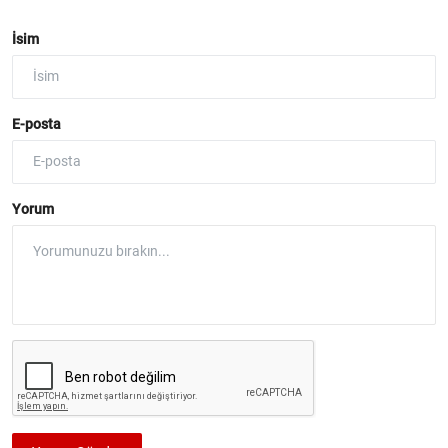
İsim
E-posta
Yorum