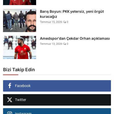
Barış Boyun: PKK yetersiz, yeni örgüt
kuracağız
Temmuz 15, 2026
0
Amedspor'dan Çekdar Orhan açıklaması
Temmuz 13, 2026
0
Bizi Takip Edin
Facebook
Twitter
Instagram