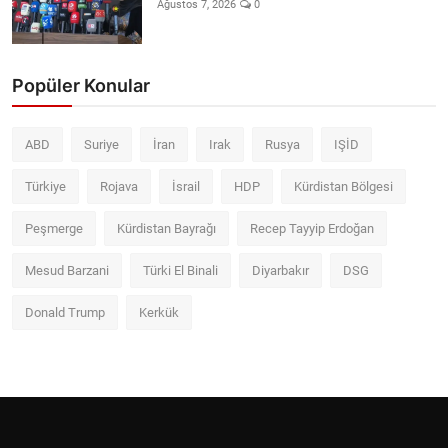
Ağustos 7, 2026
0
Popüler Konular
ABD
Suriye
İran
Irak
Rusya
IŞİD
Türkiye
Rojava
İsrail
HDP
Kürdistan Bölgesi
Peşmerge
Kürdistan Bayrağı
Recep Tayyip Erdoğan
Mesud Barzani
Türki El Binali
Diyarbakır
DSG
Donald Trump
Kerkük