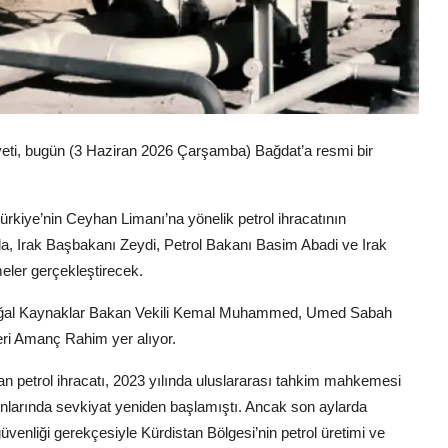
yeti, bugün (3 Haziran 2026 Çarşamba) Bağdat’a resmi bir
rkiye’nin Ceyhan Limanı’na yönelik petrol ihracatının
uda, Irak Başbakanı Zeydi, Petrol Bakanı Basim Abadi ve Irak
meler gerçekleştirecek.
e Doğal Kaynaklar Bakan Vekili Kemal Muhammed, Umed Sabah
eri Amanç Rahim yer alıyor.
n petrol ihracatı, 2023 yılında uluslararası tahkim mahkemesi
onlarında sevkiyat yeniden başlamıştı. Ancak son aylarda
güvenliği gerekçesiyle Kürdistan Bölgesi’nin petrol üretimi ve