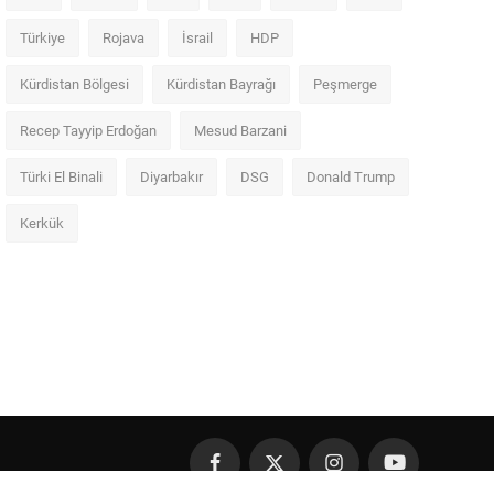
Türkiye
Rojava
İsrail
HDP
Kürdistan Bölgesi
Kürdistan Bayrağı
Peşmerge
Recep Tayyip Erdoğan
Mesud Barzani
Türki El Binali
Diyarbakır
DSG
Donald Trump
Kerkük