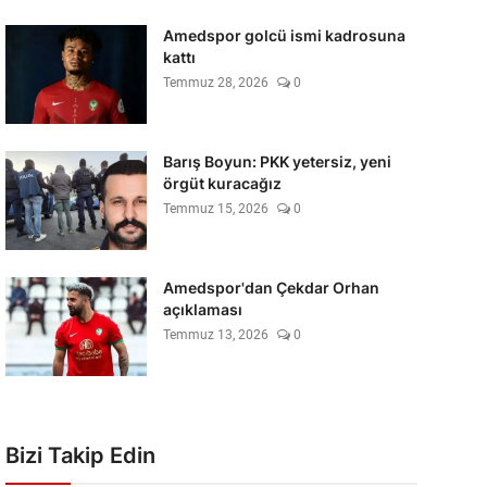
Amedspor golcü ismi kadrosuna
kattı
Temmuz 28, 2026
0
Barış Boyun: PKK yetersiz, yeni
örgüt kuracağız
Temmuz 15, 2026
0
Amedspor'dan Çekdar Orhan
açıklaması
Temmuz 13, 2026
0
Bizi Takip Edin