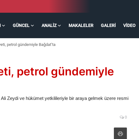
M
GÜNCEL
ANALIZ
MAKALELER
GALERI
VIDEO
eti, petrol gündemiyle Bağdat’ta
eti, petrol gündemiyle
Ali Zeydi ve hükümet yetkilileriyle bir araya gelmek üzere resmi
0