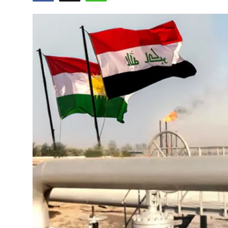
Video
Yazarlar
Arşiv
İletişim
Türkçe
Kurdi