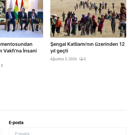
amentosundan
Şengal Katliamı’nın üzerinden 12
 Vakfı'na İnsani
yıl geçti
Ağustos 3, 2026
0
0
E-posta