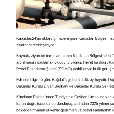
Kurdistan24’ün aktardığı habere göre Kürdistan Bölgesi he
ziyaret gerçekleştiriyor.
Kaynak, ziyaretin temel amacının Kürdistan Bölgesi’nden Tü
artırılmasını sağlamak olduğunu bildirdi. Heyet bu doğrult
Petrol Pazarlama Şirketi (SOMO) yetkilileriyle kritik görüş
Edinilen bilgilere göre Bağdat’a giden üst düzey heyett
Bakanlar Kurulu Divan Başkanı ve Bakanlar Kurulu Sekret
Kürdistan Bölgesi’nden Türkiye’nin Ceyhan Limanı’na yapıla
kararı doğrultusunda durdurulmuş, ardından 2025 yılının s
bölgede tırmanan güvenlik gerilimleri ve petrol sahalarının 