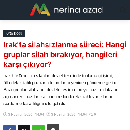
Kurdistan
Orta Doğu
Irak'ta silahsızlanma süreci: Hangi
Bölgeler
gruplar silah bırakıyor, hangileri
Yaşam
karşı çıkıyor?
Güncel
Irak hükümetinin silahları devlet tekelinde toplama girişimi,
ülkedeki silahlı grupların tutumlarını yeniden gündeme getirdi.
Bazı gruplar silahlarını devlete teslim etmeye hazır olduklarını
Analiz
açıklarken, bazıları ise bunu reddederek silahlı varlıklarını
sürdürme kararlılığını dile getirdi.
Makaleler
3 Haziran 2026 - 14:04
3 Haziran 2026 - 14:04
0
Galeri