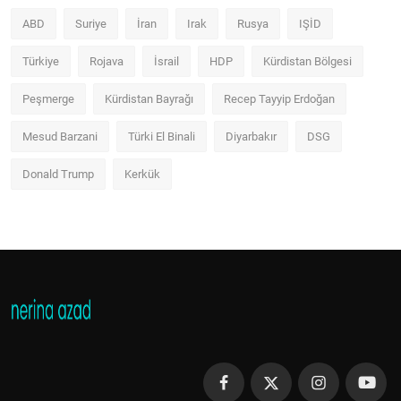
ABD
Suriye
İran
Irak
Rusya
IŞİD
Türkiye
Rojava
İsrail
HDP
Kürdistan Bölgesi
Peşmerge
Kürdistan Bayrağı
Recep Tayyip Erdoğan
Mesud Barzani
Türki El Binali
Diyarbakır
DSG
Donald Trump
Kerkük