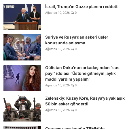
İsrail, Trump’ın Gazze planını reddetti
Ağustos 10, 2026
0
Suriye ve Rusya’dan askeri üsler
konusunda anlaşma
Ağustos 10, 2026
0
Gülistan Doku’nun arkadaşından “sus
payı” iddiası: 'Üstüne gitmeyin, aylık
maddi yardım yapalım'
Ağustos 10, 2026
0
Zelenskiy: Kuzey Kore, Rusya'ya yaklaşık
50 bin asker gönderdi
Ağustos 10, 2026
0
Çerçeve yasa bugün TBMM'de