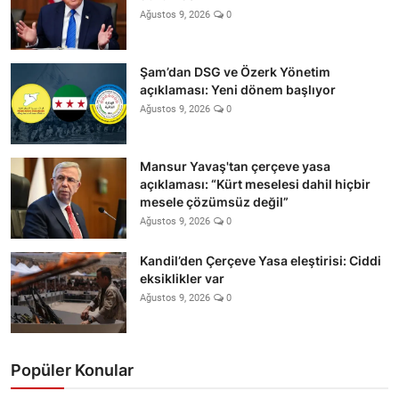
Ağustos 9, 2026
0
Şam’dan DSG ve Özerk Yönetim
açıklaması: Yeni dönem başlıyor
Ağustos 9, 2026
0
Mansur Yavaş'tan çerçeve yasa
açıklaması: “Kürt meselesi dahil hiçbir
mesele çözümsüz değil”
Ağustos 9, 2026
0
Kandil’den Çerçeve Yasa eleştirisi: Ciddi
eksiklikler var
Ağustos 9, 2026
0
Popüler Konular